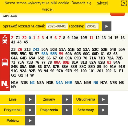
Nasza strona wykorzystuje pliki cookie. Dowiedz się
więcej
x
#
więcej.
Sprawdź rozkład na dzień:
i godzinę:
Z
Z1
Z2
0
1
2
3
4
5
6
7
8
9
10A
10B
11
12
13
14
15
16
41
43
45
Z3
Z6
Z13
Z43
50A
50B
51A
51B
52
53A
53C
53B
54B
55A
55B
55C
56
57
58A
58B
59
60A
60B
60C
60D
61
62
63
64A
64B
65A
65B
66
67
68
69A
69B
70
71A
71B
72A
72B
73
75A
75B
76
77
78
80A
80B
81A
81B
82A
82B
83
84A
84B
85A
85B
86
87A
87B
88A
88B
88C
88D
89
90
91A
91B
91C
92A
92B
93
94
96
97A
97B
99
100
101
201
202
6.
F1
G1
G2
H
W
N1A
N1B
N2
N3A
N3B
N4A
N4B
N5A
N5B
N6
N7A
N7B
N8
N9
Linie
Zmiany
Utrudnienia
Przystanki
Połączenia
Schematy
Pobierz