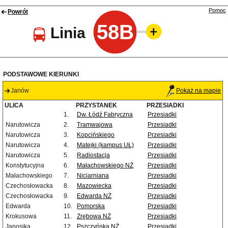
Pomoc
Powrót
58B
Linia
PODSTAWOWE KIERUNKI
Janów
Pokaż na mapie
ULICA
PRZYSTANEK
PRZESIADKI
1.
Dw. Łódź Fabryczna
Przesiadki
Narutowicza
2.
Tramwajowa
Przesiadki
Narutowicza
3.
Kopcińskiego
Przesiadki
Narutowicza
4.
Matejki (kampus UŁ)
Przesiadki
Narutowicza
5.
Radiostacja
Przesiadki
Konstytucyjna
6.
Małachowskiego NŻ
Przesiadki
Małachowskiego
7.
Niciarniana
Przesiadki
Czechosłowacka
8.
Mazowiecka
Przesiadki
Czechosłowacka
9.
Edwarda NŻ
Przesiadki
Edwarda
10.
Pomorska
Przesiadki
Krokusowa
11.
Zrębowa NŻ
Przesiadki
Janosika
12.
Pszczyńska NŻ
Przesiadki