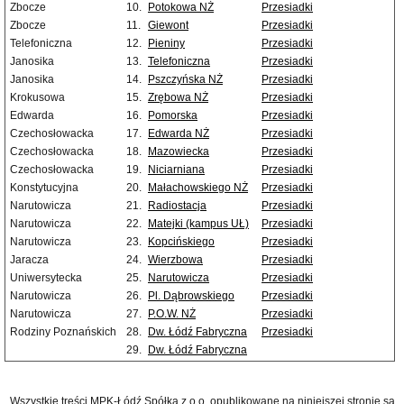
Zbocze
10.
Potokowa NŻ
Przesiadki
Zbocze
11.
Giewont
Przesiadki
Telefoniczna
12.
Pieniny
Przesiadki
Janosika
13.
Telefoniczna
Przesiadki
Janosika
14.
Pszczyńska NŻ
Przesiadki
Krokusowa
15.
Zrębowa NŻ
Przesiadki
Edwarda
16.
Pomorska
Przesiadki
Czechosłowacka
17.
Edwarda NŻ
Przesiadki
Czechosłowacka
18.
Mazowiecka
Przesiadki
Czechosłowacka
19.
Niciarniana
Przesiadki
Konstytucyjna
20.
Małachowskiego NŻ
Przesiadki
Narutowicza
21.
Radiostacja
Przesiadki
Narutowicza
22.
Matejki (kampus UŁ)
Przesiadki
Narutowicza
23.
Kopcińskiego
Przesiadki
Jaracza
24.
Wierzbowa
Przesiadki
Uniwersytecka
25.
Narutowicza
Przesiadki
Narutowicza
26.
Pl. Dąbrowskiego
Przesiadki
Narutowicza
27.
P.O.W. NŻ
Przesiadki
Rodziny Poznańskich
28.
Dw. Łódź Fabryczna
Przesiadki
29.
Dw. Łódź Fabryczna
Wszystkie treści MPK-Łódź Spółka z o.o. opublikowane na niniejszej stronie są