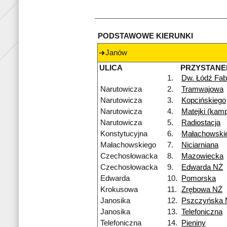
PODSTAWOWE KIERUNKI
Janów
ULICA
PRZYSTANE
1.
Dw. Łódź Fab
Narutowicza
2.
Tramwajowa
Narutowicza
3.
Kopcińskiego
Narutowicza
4.
Matejki (kam
Narutowicza
5.
Radiostacja
Konstytucyjna
6.
Małachowski
Małachowskiego
7.
Niciarniana
Czechosłowacka
8.
Mazowiecka
Czechosłowacka
9.
Edwarda NŻ
Edwarda
10.
Pomorska
Krokusowa
11.
Zrębowa NŻ
Janosika
12.
Pszczyńska 
Janosika
13.
Telefoniczna
Telefoniczna
14.
Pieniny