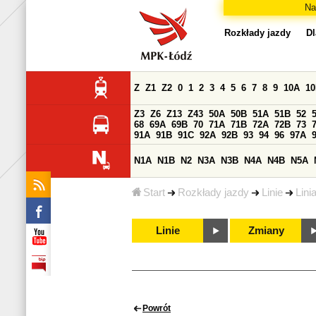
Na
Rozkłady jazdy
Dl
Z
Z1
Z2
0
1
2
3
4
5
6
7
8
9
10A
1
Z3
Z6
Z13
Z43
50A
50B
51A
51B
52
68
69A
69B
70
71A
71B
72A
72B
73
91A
91B
91C
92A
92B
93
94
96
97A
N1A
N1B
N2
N3A
N3B
N4A
N4B
N5A
Start
Rozkłady jazdy
Linie
Lini
Linie
Zmiany
Powrót