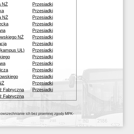
a NŻ
Przesiadki
ka
Przesiadki
a NŻ
Przesiadki
ecka
Przesiadki
ana
Przesiadki
owskiego NŻ
Przesiadki
acja
Przesiadki
 (kampus UŁ)
Przesiadki
kiego
Przesiadki
owa
Przesiadki
icza
Przesiadki
rowskiego
Przesiadki
NŻ
Przesiadki
ź Fabryczna
Przesiadki
ź Fabryczna
ozpowszechnianie ich bez pisemnej zgody MPK-