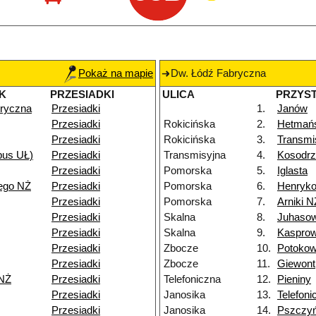
Pokaż na mapie
Dw. Łódź Fabryczna
K
PRZESIADKI
ULICA
PRZYS
ryczna
Przesiadki
1.
Janów
Przesiadki
Rokicińska
2.
Hetmań
Przesiadki
Rokicińska
3.
Transmi
pus UŁ)
Przesiadki
Transmisyjna
4.
Kosodrz
Przesiadki
Pomorska
5.
Iglasta
ego NŻ
Przesiadki
Pomorska
6.
Henryk
Przesiadki
Pomorska
7.
Arniki N
Przesiadki
Skalna
8.
Juhaso
Przesiadki
Skalna
9.
Kasprow
Przesiadki
Zbocze
10.
Potoko
Przesiadki
Zbocze
11.
Giewont
NŻ
Przesiadki
Telefoniczna
12.
Pieniny
Przesiadki
Janosika
13.
Telefoni
Przesiadki
Janosika
14.
Pszczy