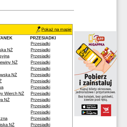
Pokaż na mapie
TANEK
PRZESIADKI
Przesiadki
ska NŻ
Przesiadki
syjna
Przesiadki
ewiny NŻ
Przesiadki
Przesiadki
owska NŻ
Przesiadki
Ż
Przesiadki
wa
Przesiadki
y Wierch NŻ
Przesiadki
wa NŻ
Przesiadki
Przesiadki
Przesiadki
czna
Przesiadki
ńska NŻ
Przesiadki