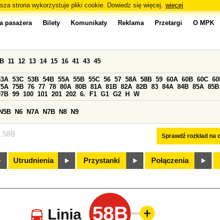
sza strona wykorzystuje pliki cookie. Dowiedz się więcej.
więcej
a pasażera
Bilety
Komunikaty
Reklama
Przetargi
O MPK
0B
11
12
13
14
15
16
41
43
45
53A
53C
53B
54B
55A
55B
55C
56
57
58A
58B
59
60A
60B
60C
60
75A
75B
76
77
78
80A
80B
81A
81B
82A
82B
83
84A
84B
85A
85B
97B
99
100
101
201
202
6.
F1
G1
G2
H
W
N5B
N6
N7A
N7B
N8
N9
a 58B
Sprawdź rozkład na d
Utrudnienia
Przystanki
Połączenia
58B
Linia