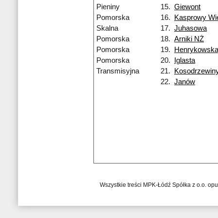
Pieniny
15.
Giewont
Pomorska
16.
Kasprowy Wi
Skalna
17.
Juhasowa
Pomorska
18.
Arniki NŻ
Pomorska
19.
Henrykowsk
Pomorska
20.
Iglasta
Transmisyjna
21.
Kosodrzewin
22.
Janów
Wszystkie treści MPK-Łódź Spółka z o.o. op