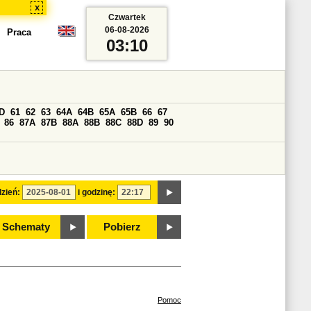
x
Czwartek
06-08-2026
Praca
03:10
D
61
62
63
64A
64B
65A
65B
66
67
86
87A
87B
88A
88B
88C
88D
89
90
zień:
i godzinę:
Schematy
Pobierz
Pomoc