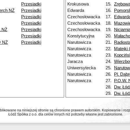
Przesiadki
Krokusowa
15.
Zrębow
erch NŻ
Przesiadki
Edwarda
16.
Pomors
Przesiadki
Czechosłowacka
17.
Edward
Przesiadki
Czechosłowacka
18.
Mazowi
a NŻ
Przesiadki
Czechosłowacka
19.
Niciarni
Przesiadki
Konstytucyjna
20.
Małach
y NŻ
Przesiadki
Narutowicza
21.
Radiost
Narutowicza
22.
Matejki
Narutowicza
23.
Kopcińs
Jaracza
24.
Wierzb
Uniwersytecka
25.
Narutow
Narutowicza
26.
Pl. Dąb
Narutowicza
27.
P.O.W. 
28.
Dw. Łód
29.
Dw. Łód
ublikowane na niniejszej stronie są chronione prawem autorskim. Kopiowanie i r
Łódź Spółka z o.o. dla celów innych niż potrzeby własne jest zabronione.