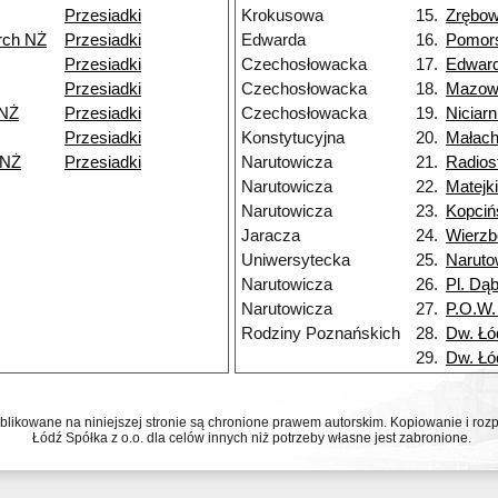
Przesiadki
Krokusowa
15.
Zrębo
rch NŻ
Przesiadki
Edwarda
16.
Pomor
Przesiadki
Czechosłowacka
17.
Edwar
Przesiadki
Czechosłowacka
18.
Mazow
 NŻ
Przesiadki
Czechosłowacka
19.
Niciarn
Przesiadki
Konstytucyjna
20.
Małac
 NŻ
Przesiadki
Narutowicza
21.
Radios
Narutowicza
22.
Matejk
Narutowicza
23.
Kopciń
Jaracza
24.
Wierz
Uniwersytecka
25.
Naruto
Narutowicza
26.
Pl. Dą
Narutowicza
27.
P.O.W.
Rodziny Poznańskich
28.
Dw. Łó
29.
Dw. Łó
ublikowane na niniejszej stronie są chronione prawem autorskim. Kopiowanie i r
Łódź Spółka z o.o. dla celów innych niż potrzeby własne jest zabronione.