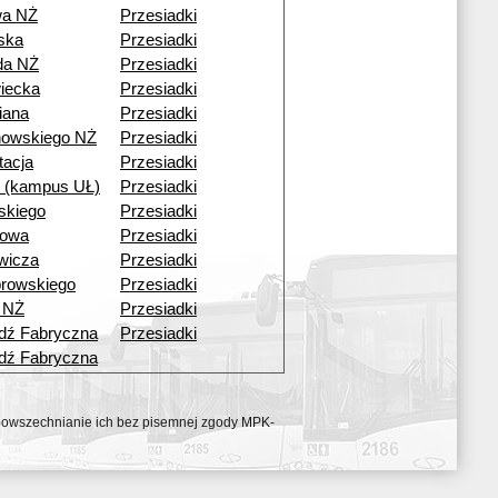
wa NŻ
Przesiadki
ska
Przesiadki
da NŻ
Przesiadki
iecka
Przesiadki
iana
Przesiadki
howskiego NŻ
Przesiadki
tacja
Przesiadki
i (kampus UŁ)
Przesiadki
skiego
Przesiadki
bowa
Przesiadki
wicza
Przesiadki
browskiego
Przesiadki
 NŻ
Przesiadki
dź Fabryczna
Przesiadki
dź Fabryczna
ozpowszechnianie ich bez pisemnej zgody MPK-