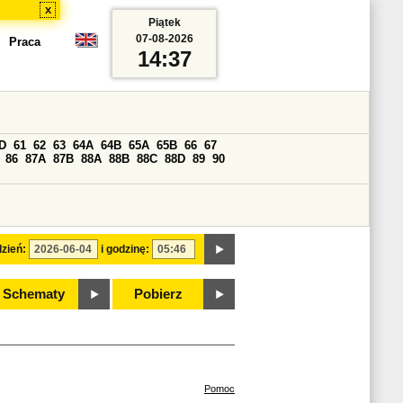
x
Piątek
07-08-2026
Praca
14:37
D
61
62
63
64A
64B
65A
65B
66
67
86
87A
87B
88A
88B
88C
88D
89
90
zień:
i godzinę:
Schematy
Pobierz
Pomoc