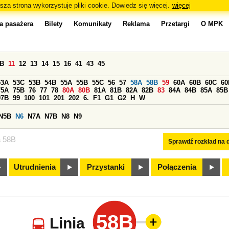
sza strona wykorzystuje pliki cookie. Dowiedz się więcej.
więcej
a pasażera
Bilety
Komunikaty
Reklama
Przetargi
O MPK
0B
11
12
13
14
15
16
41
43
45
53A
53C
53B
54B
55A
55B
55C
56
57
58A
58B
59
60A
60B
60C
60
75A
75B
76
77
78
80A
80B
81A
81B
82A
82B
83
84A
84B
85A
85B
97B
99
100
101
201
202
6.
F1
G1
G2
H
W
N5B
N6
N7A
N7B
N8
N9
a 58B
Sprawdź rozkład na d
Utrudnienia
Przystanki
Połączenia
58B
Linia