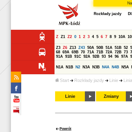
Na
Rozkłady jazdy
Dl
Z
Z1
Z2
0
1
2
3
4
5
6
7
8
9
10A
1
Z3
Z6
Z13
Z43
50A
50B
51A
51B
52
68
69A
69B
70
71A
71B
72A
72B
73
91A
91B
91C
92A
92B
93
94
96
97A
N1A
N1B
N2
N3A
N3B
N4A
N4B
N5A
Start
Rozkłady jazdy
Linie
Lini
Linie
Zmiany
Powrót