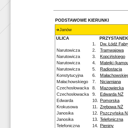
PODSTAWOWE KIERUNKI
Janów
ULICA
PRZYSTANE
1.
Dw. Łódź Fabr
Narutowicza
2.
Tramwajowa
Narutowicza
3.
Kopcińskiego
Narutowicza
4.
Matejki (kamp
Narutowicza
5.
Radiostacja
Konstytucyjna
6.
Małachowskie
Małachowskiego
7.
Niciarniana
Czechosłowacka
8.
Mazowiecka
Czechosłowacka
9.
Edwarda NŻ
Edwarda
10.
Pomorska
Krokusowa
11.
Zrębowa NŻ
Janosika
12.
Pszczyńska N
Janosika
13.
Telefoniczna
Telefoniczna
14.
Pieniny