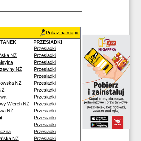
Pokaż na mapie
STANEK
PRZESIADKI
Przesiadki
ńska NŻ
Przesiadki
isyjna
Przesiadki
zewiny NŻ
Przesiadki
Przesiadki
kowska NŻ
Przesiadki
 NŻ
Przesiadki
owa
Przesiadki
wy Wierch NŻ
Przesiadki
owa NŻ
Przesiadki
t
Przesiadki
y
Przesiadki
niczna
Przesiadki
yńska NŻ
Przesiadki