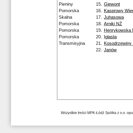
Pieniny
15.
Giewont
Pomorska
16.
Kasprowy Wie
Skalna
17.
Juhasowa
Pomorska
18.
Arniki NŻ
Pomorska
19.
Henrykowska
Pomorska
20.
Iglasta
Transmisyjna
21.
Kosodrzewiny
22.
Janów
Wszystkie treści MPK-Łódź Spółka z o.o. op