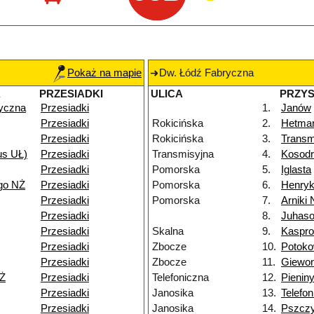
Pokaż na mapie
Dw. Łódź Fabryczna
K
PRZESIADKI
ULICA
PRZY
yczna
Przesiadki
1.
Janów
Przesiadki
Rokicińska
2.
Hetma
Przesiadki
Rokicińska
3.
Transm
us UŁ)
Przesiadki
Transmisyjna
4.
Kosodr
Przesiadki
Pomorska
5.
Iglasta
go NŻ
Przesiadki
Pomorska
6.
Henry
Przesiadki
Pomorska
7.
Arniki
Przesiadki
8.
Juhas
Przesiadki
Skalna
9.
Kaspro
Przesiadki
Zbocze
10.
Potok
Przesiadki
Zbocze
11.
Giewon
Ż
Przesiadki
Telefoniczna
12.
Pienin
Przesiadki
Janosika
13.
Telefo
Przesiadki
Janosika
14.
Pszcz