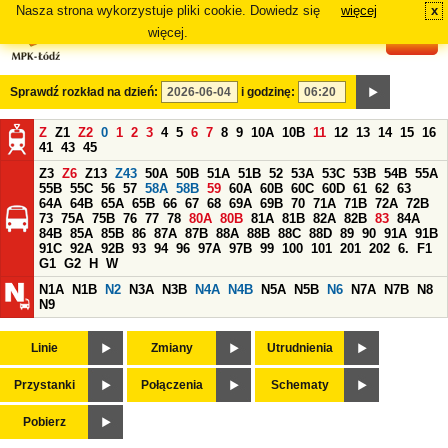
Nasza strona wykorzystuje pliki cookie. Dowiedz się
więcej
x
#
więcej.
Sprawdź rozkład na dzień:
i godzinę:
Z
Z1
Z2
0
1
2
3
4
5
6
7
8
9
10A
10B
11
12
13
14
15
16
41
43
45
Z3
Z6
Z13
Z43
50A
50B
51A
51B
52
53A
53C
53B
54B
55A
55B
55C
56
57
58A
58B
59
60A
60B
60C
60D
61
62
63
64A
64B
65A
65B
66
67
68
69A
69B
70
71A
71B
72A
72B
73
75A
75B
76
77
78
80A
80B
81A
81B
82A
82B
83
84A
84B
85A
85B
86
87A
87B
88A
88B
88C
88D
89
90
91A
91B
91C
92A
92B
93
94
96
97A
97B
99
100
101
201
202
6.
F1
G1
G2
H
W
N1A
N1B
N2
N3A
N3B
N4A
N4B
N5A
N5B
N6
N7A
N7B
N8
N9
Linie
Zmiany
Utrudnienia
Przystanki
Połączenia
Schematy
Pobierz