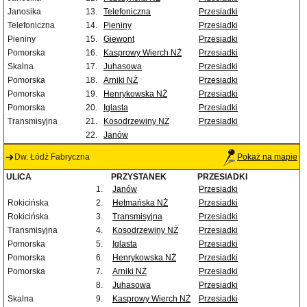
Janosika
13.
Telefoniczna
Przesiadki
Telefoniczna
14.
Pieniny
Przesiadki
Pieniny
15.
Giewont
Przesiadki
Pomorska
16.
Kasprowy Wierch NŻ
Przesiadki
Skalna
17.
Juhasowa
Przesiadki
Pomorska
18.
Arniki NŻ
Przesiadki
Pomorska
19.
Henrykowska NŻ
Przesiadki
Pomorska
20.
Iglasta
Przesiadki
Transmisyjna
21.
Kosodrzewiny NŻ
Przesiadki
22.
Janów
Dw. Łódź Fabryczna
Pokaż na mapie
ULICA
PRZYSTANEK
PRZESIADKI
1.
Janów
Przesiadki
Rokicińska
2.
Hetmańska NŻ
Przesiadki
Rokicińska
3.
Transmisyjna
Przesiadki
Transmisyjna
4.
Kosodrzewiny NŻ
Przesiadki
Pomorska
5.
Iglasta
Przesiadki
Pomorska
6.
Henrykowska NŻ
Przesiadki
Pomorska
7.
Arniki NŻ
Przesiadki
8.
Juhasowa
Przesiadki
Skalna
9.
Kasprowy Wierch NŻ
Przesiadki