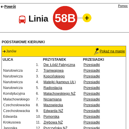
Pomoc
Powrót
58B
Linia
PODSTAWOWE KIERUNKI
Janów
Pokaż na mapie
ULICA
PRZYSTANEK
PRZESIADKI
1.
Dw. Łódź Fabryczna
Przesiadki
Narutowicza
2.
Tramwajowa
Przesiadki
Narutowicza
3.
Kopcińskiego
Przesiadki
Narutowicza
4.
Matejki (kampus UŁ)
Przesiadki
Narutowicza
5.
Radiostacja
Przesiadki
Konstytucyjna
6.
Małachowskiego NŻ
Przesiadki
Małachowskiego
7.
Niciarniana
Przesiadki
Czechosłowacka
8.
Mazowiecka
Przesiadki
Czechosłowacka
9.
Edwarda NŻ
Przesiadki
Edwarda
10.
Pomorska
Przesiadki
Krokusowa
11.
Zrębowa NŻ
Przesiadki
Janosika
12.
Pszczyńska NŻ
Przesiadki