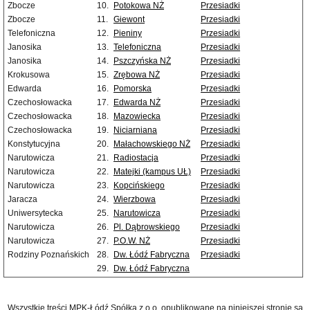
Zbocze
10.
Potokowa NŻ
Przesiadki
Zbocze
11.
Giewont
Przesiadki
Telefoniczna
12.
Pieniny
Przesiadki
Janosika
13.
Telefoniczna
Przesiadki
Janosika
14.
Pszczyńska NŻ
Przesiadki
Krokusowa
15.
Zrębowa NŻ
Przesiadki
Edwarda
16.
Pomorska
Przesiadki
Czechosłowacka
17.
Edwarda NŻ
Przesiadki
Czechosłowacka
18.
Mazowiecka
Przesiadki
Czechosłowacka
19.
Niciarniana
Przesiadki
Konstytucyjna
20.
Małachowskiego NŻ
Przesiadki
Narutowicza
21.
Radiostacja
Przesiadki
Narutowicza
22.
Matejki (kampus UŁ)
Przesiadki
Narutowicza
23.
Kopcińskiego
Przesiadki
Jaracza
24.
Wierzbowa
Przesiadki
Uniwersytecka
25.
Narutowicza
Przesiadki
Narutowicza
26.
Pl. Dąbrowskiego
Przesiadki
Narutowicza
27.
P.O.W. NŻ
Przesiadki
Rodziny Poznańskich
28.
Dw. Łódź Fabryczna
Przesiadki
29.
Dw. Łódź Fabryczna
Wszystkie treści MPK-Łódź Spółka z o.o. opublikowane na niniejszej stronie są