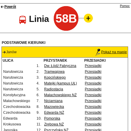
Pomoc
Powrót
58B
Linia
PODSTAWOWE KIERUNKI
Janów
Pokaż na mapie
ULICA
PRZYSTANEK
PRZESIADKI
1.
Dw. Łódź Fabryczna
Przesiadki
Narutowicza
2.
Tramwajowa
Przesiadki
Narutowicza
3.
Kopcińskiego
Przesiadki
Narutowicza
4.
Matejki (kampus UŁ)
Przesiadki
Narutowicza
5.
Radiostacja
Przesiadki
Konstytucyjna
6.
Małachowskiego NŻ
Przesiadki
Małachowskiego
7.
Niciarniana
Przesiadki
Czechosłowacka
8.
Mazowiecka
Przesiadki
Czechosłowacka
9.
Edwarda NŻ
Przesiadki
Edwarda
10.
Pomorska
Przesiadki
Krokusowa
11.
Zrębowa NŻ
Przesiadki
Janosika
12.
Pszczyńska NŻ
Przesiadki