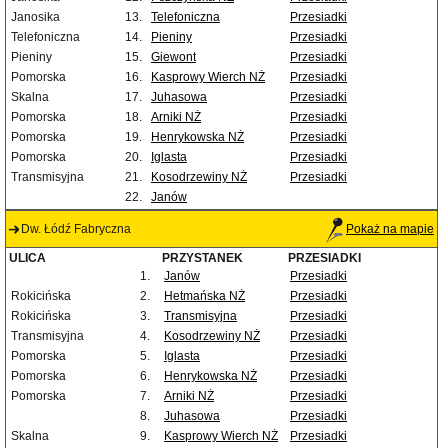
Janosika
13.
Telefoniczna
Przesiadki
Telefoniczna
14.
Pieniny
Przesiadki
Pieniny
15.
Giewont
Przesiadki
Pomorska
16.
Kasprowy Wierch NŻ
Przesiadki
Skalna
17.
Juhasowa
Przesiadki
Pomorska
18.
Arniki NŻ
Przesiadki
Pomorska
19.
Henrykowska NŻ
Przesiadki
Pomorska
20.
Iglasta
Przesiadki
Transmisyjna
21.
Kosodrzewiny NŻ
Przesiadki
22.
Janów
Dw. Łódź Fabryczna
Pokaż na mapie
ULICA
PRZYSTANEK
PRZESIADKI
1.
Janów
Przesiadki
Rokicińska
2.
Hetmańska NŻ
Przesiadki
Rokicińska
3.
Transmisyjna
Przesiadki
Transmisyjna
4.
Kosodrzewiny NŻ
Przesiadki
Pomorska
5.
Iglasta
Przesiadki
Pomorska
6.
Henrykowska NŻ
Przesiadki
Pomorska
7.
Arniki NŻ
Przesiadki
8.
Juhasowa
Przesiadki
Skalna
9.
Kasprowy Wierch NŻ
Przesiadki