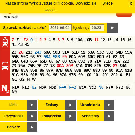
Nasza strona wykorzystuje pliki cookie. Dowiedz się
więcej
x
#
więcej.
Sprawdź rozkład na dzień:
i godzinę:
Z
Z1
Z2
0
1
2
3
4
5
6
7
8
9
10A
10B
11
12
13
14
15
16
41
43
45
Z3
Z6
Z13
Z43
50A
50B
51A
51B
52
53A
53C
53B
54B
55A
55B
55C
56
57
58A
58B
59
60A
60B
60C
60D
61
62
63
64A
64B
65A
65B
66
67
68
69A
69B
70
71A
71B
72A
72B
73
75A
75B
76
77
78
80A
80B
81A
81B
82A
82B
83
84A
84B
85A
85B
86
87A
87B
88A
88B
88C
88D
89
90
91A
91B
91C
92A
92B
93
94
96
97A
97B
99
100
101
201
202
6.
F1
G1
G2
H
W
N1A
N1B
N2
N3A
N3B
N4A
N4B
N5A
N5B
N6
N7A
N7B
N8
N9
Linie
Zmiany
Utrudnienia
Przystanki
Połączenia
Schematy
Pobierz