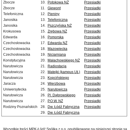
Zbocze
10.
Potokowa NŻ
Przesiadki
Zbocze
11.
Giewont
Przesiadki
Telefoniczna
12.
Pieniny
Przesiadki
Janosika
13.
Telefoniczna
Przesiadki
Janosika
14.
Pszczyńska NŻ
Przesiadki
Krokusowa
15.
Zrębowa NŻ
Przesiadki
Edwarda
16.
Pomorska
Przesiadki
Czechosłowacka
17.
Edwarda NŻ
Przesiadki
Czechosłowacka
18.
Mazowiecka
Przesiadki
Czechosłowacka
19.
Niciarniana
Przesiadki
Konstytucyjna
20.
Małachowskiego NŻ
Przesiadki
Narutowicza
21.
Radiostacja
Przesiadki
Narutowicza
22.
Matejki (kampus UŁ)
Przesiadki
Narutowicza
23.
Kopcińskiego
Przesiadki
Jaracza
24.
Wierzbowa
Przesiadki
Uniwersytecka
25.
Narutowicza
Przesiadki
Narutowicza
26.
Pl. Dąbrowskiego
Przesiadki
Narutowicza
27.
P.O.W. NŻ
Przesiadki
Rodziny Poznańskich
28.
Dw. Łódź Fabryczna
Przesiadki
29.
Dw. Łódź Fabryczna
Wszystkie treści MPK-Łódź Spółka z o.o. opublikowane na niniejszej stronie są