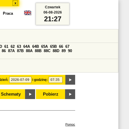
x
Czwartek
06-08-2026
Praca
21:27
D
61
62
63
64A
64B
65A
65B
66
67
86
87A
87B
88A
88B
88C
88D
89
90
zień:
i godzinę:
Schematy
Pobierz
Pomoc