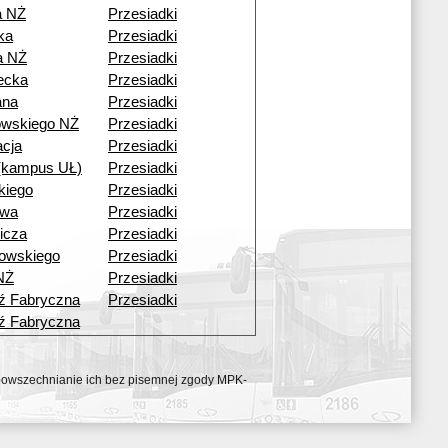
a NŻ
Przesiadki
ka
Przesiadki
a NŻ
Przesiadki
ecka
Przesiadki
ana
Przesiadki
owskiego NŻ
Przesiadki
acja
Przesiadki
 (kampus UŁ)
Przesiadki
kiego
Przesiadki
owa
Przesiadki
icza
Przesiadki
rowskiego
Przesiadki
NŻ
Przesiadki
ź Fabryczna
Przesiadki
ź Fabryczna
ozpowszechnianie ich bez pisemnej zgody MPK-