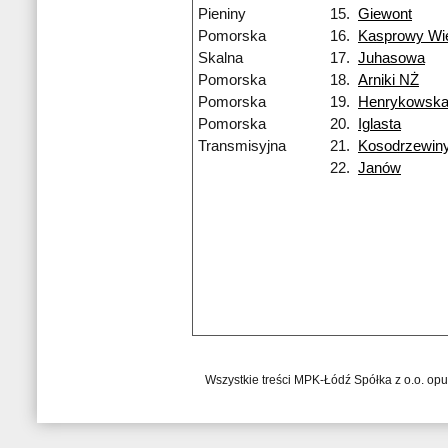
Pieniny
15.
Giewont
Pomorska
16.
Kasprowy Wi
Skalna
17.
Juhasowa
Pomorska
18.
Arniki NŻ
Pomorska
19.
Henrykowsk
Pomorska
20.
Iglasta
Transmisyjna
21.
Kosodrzewin
22.
Janów
Wszystkie treści MPK-Łódź Spółka z o.o. op