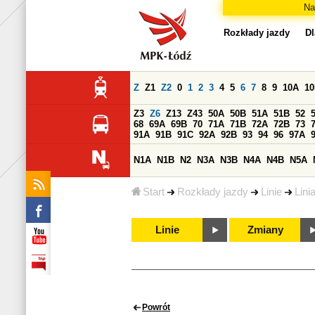
Na
Rozkłady jazdy
Dl
Z
Z1
Z2
0
1
2
3
4
5
6
7
8
9
10A
1
Z3
Z6
Z13
Z43
50A
50B
51A
51B
52
68
69A
69B
70
71A
71B
72A
72B
73
91A
91B
91C
92A
92B
93
94
96
97A
N1A
N1B
N2
N3A
N3B
N4A
N4B
N5A
Start
Rozkłady jazdy
Linie
Lini
Linie
Zmiany
Powrót