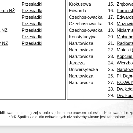
Przesiadki
Krokusowa
15.
Zrębow
erch NŻ
Przesiadki
Edwarda
16.
Pomors
Przesiadki
Czechosłowacka
17.
Edward
Przesiadki
Czechosłowacka
18.
Mazowi
a NŻ
Przesiadki
Czechosłowacka
19.
Niciarni
Przesiadki
Konstytucyjna
20.
Małach
y NŻ
Przesiadki
Narutowicza
21.
Radiost
Narutowicza
22.
Matejki
Narutowicza
23.
Kopcińs
Jaracza
24.
Wierzb
Uniwersytecka
25.
Narutow
Narutowicza
26.
Pl. Dąb
Narutowicza
27.
P.O.W. 
28.
Dw. Łód
29.
Dw. Łód
ublikowane na niniejszej stronie są chronione prawem autorskim. Kopiowanie i r
Łódź Spółka z o.o. dla celów innych niż potrzeby własne jest zabronione.