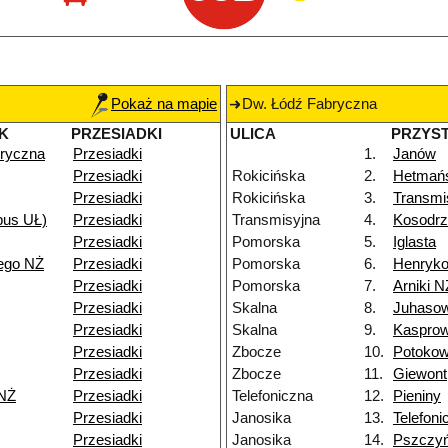
Pokaż na mapie
Dw. Łódź Fabryczna
K
PRZESIADKI
ULICA
PRZYS
ryczna
Przesiadki
1.
Janów
Przesiadki
Rokicińska
2.
Hetmań
Przesiadki
Rokicińska
3.
Transmi
pus UŁ)
Przesiadki
Transmisyjna
4.
Kosodrz
Przesiadki
Pomorska
5.
Iglasta
ego NŻ
Przesiadki
Pomorska
6.
Henryk
Przesiadki
Pomorska
7.
Arniki N
Przesiadki
Skalna
8.
Juhaso
Przesiadki
Skalna
9.
Kasprow
Przesiadki
Zbocze
10.
Potoko
Przesiadki
Zbocze
11.
Giewont
NŻ
Przesiadki
Telefoniczna
12.
Pieniny
Przesiadki
Janosika
13.
Telefoni
Przesiadki
Janosika
14.
Pszczy