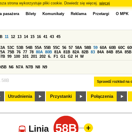
sza strona wykorzystuje pliki cookie. Dowiedz się więcej.
więcej
a pasażera
Bilety
Komunikaty
Reklama
Przetargi
O MPK
0B
11
12
13
14
15
16
41
43
45
53A
53C
53B
54B
55A
55B
55C
56
57
58A
58B
59
60A
60B
60C
60
75A
75B
76
77
78
80A
80B
81A
81B
82A
82B
83
84A
84B
85A
85B
97B
99
100
101
201
202
6.
F1
G1
G2
H
W
N5B
N6
N7A
N7B
N8
N9
a 58B
Sprawdź rozkład na d
Utrudnienia
Przystanki
Połączenia
58B
Linia