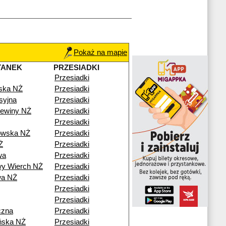
Pokaż na mapie
TANEK
PRZESIADKI
Przesiadki
ska NŻ
Przesiadki
syjna
Przesiadki
ewiny NŻ
Przesiadki
Przesiadki
owska NŻ
Przesiadki
Ż
Przesiadki
wa
Przesiadki
y Wierch NŻ
Przesiadki
wa NŻ
Przesiadki
Przesiadki
Przesiadki
czna
Przesiadki
ńska NŻ
Przesiadki