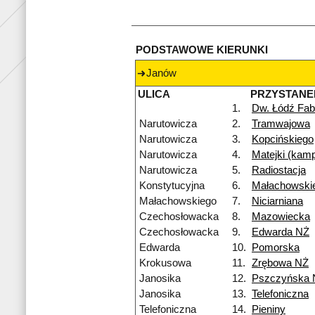
PODSTAWOWE KIERUNKI
Janów
ULICA
PRZYSTANE
1.
Dw. Łódź Fab
Narutowicza
2.
Tramwajowa
Narutowicza
3.
Kopcińskiego
Narutowicza
4.
Matejki (kam
Narutowicza
5.
Radiostacja
Konstytucyjna
6.
Małachowski
Małachowskiego
7.
Niciarniana
Czechosłowacka
8.
Mazowiecka
Czechosłowacka
9.
Edwarda NŻ
Edwarda
10.
Pomorska
Krokusowa
11.
Zrębowa NŻ
Janosika
12.
Pszczyńska 
Janosika
13.
Telefoniczna
Telefoniczna
14.
Pieniny