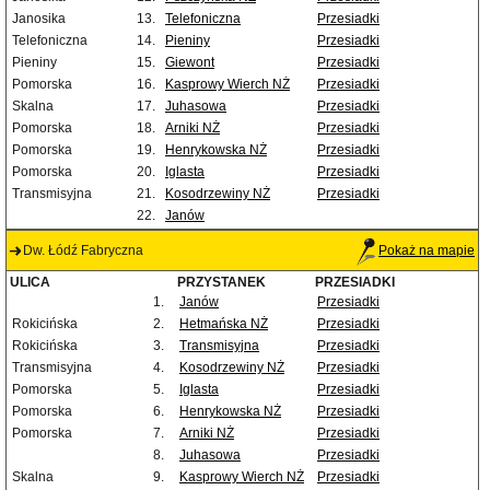
Janosika
13.
Telefoniczna
Przesiadki
Telefoniczna
14.
Pieniny
Przesiadki
Pieniny
15.
Giewont
Przesiadki
Pomorska
16.
Kasprowy Wierch NŻ
Przesiadki
Skalna
17.
Juhasowa
Przesiadki
Pomorska
18.
Arniki NŻ
Przesiadki
Pomorska
19.
Henrykowska NŻ
Przesiadki
Pomorska
20.
Iglasta
Przesiadki
Transmisyjna
21.
Kosodrzewiny NŻ
Przesiadki
22.
Janów
Dw. Łódź Fabryczna
Pokaż na mapie
ULICA
PRZYSTANEK
PRZESIADKI
1.
Janów
Przesiadki
Rokicińska
2.
Hetmańska NŻ
Przesiadki
Rokicińska
3.
Transmisyjna
Przesiadki
Transmisyjna
4.
Kosodrzewiny NŻ
Przesiadki
Pomorska
5.
Iglasta
Przesiadki
Pomorska
6.
Henrykowska NŻ
Przesiadki
Pomorska
7.
Arniki NŻ
Przesiadki
8.
Juhasowa
Przesiadki
Skalna
9.
Kasprowy Wierch NŻ
Przesiadki