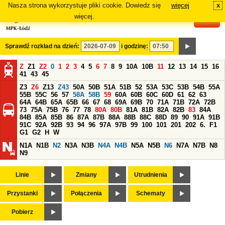
Nasza strona wykorzystuje pliki cookie. Dowiedz się
więcej
x
#
więcej.
Sprawdź rozkład na dzień:
i godzinę:
Z
Z1
Z2
0
1
2
3
4
5
6
7
8
9
10A
10B
11
12
13
14
15
16
41
43
45
Z3
Z6
Z13
Z43
50A
50B
51A
51B
52
53A
53C
53B
54B
55A
55B
55C
56
57
58A
58B
59
60A
60B
60C
60D
61
62
63
64A
64B
65A
65B
66
67
68
69A
69B
70
71A
71B
72A
72B
73
75A
75B
76
77
78
80A
80B
81A
81B
82A
82B
83
84A
84B
85A
85B
86
87A
87B
88A
88B
88C
88D
89
90
91A
91B
91C
92A
92B
93
94
96
97A
97B
99
100
101
201
202
6.
F1
G1
G2
H
W
N1A
N1B
N2
N3A
N3B
N4A
N4B
N5A
N5B
N6
N7A
N7B
N8
N9
Linie
Zmiany
Utrudnienia
Przystanki
Połączenia
Schematy
Pobierz