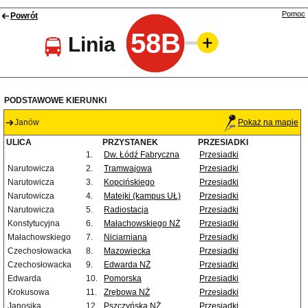
Pomoc
Powrót
58B
Linia
PODSTAWOWE KIERUNKI
Janów
Pokaż na mapie
ULICA
PRZYSTANEK
PRZESIADKI
1.
Dw. Łódź Fabryczna
Przesiadki
Narutowicza
2.
Tramwajowa
Przesiadki
Narutowicza
3.
Kopcińskiego
Przesiadki
Narutowicza
4.
Matejki (kampus UŁ)
Przesiadki
Narutowicza
5.
Radiostacja
Przesiadki
Konstytucyjna
6.
Małachowskiego NŻ
Przesiadki
Małachowskiego
7.
Niciarniana
Przesiadki
Czechosłowacka
8.
Mazowiecka
Przesiadki
Czechosłowacka
9.
Edwarda NŻ
Przesiadki
Edwarda
10.
Pomorska
Przesiadki
Krokusowa
11.
Zrębowa NŻ
Przesiadki
Janosika
12.
Pszczyńska NŻ
Przesiadki