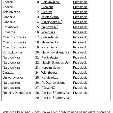
Zbocze
10.
Potokowa NŻ
Przesiadki
Zbocze
11.
Giewont
Przesiadki
Telefoniczna
12.
Pieniny
Przesiadki
Janosika
13.
Telefoniczna
Przesiadki
Janosika
14.
Pszczyńska NŻ
Przesiadki
Krokusowa
15.
Zrębowa NŻ
Przesiadki
Edwarda
16.
Pomorska
Przesiadki
Czechosłowacka
17.
Edwarda NŻ
Przesiadki
Czechosłowacka
18.
Mazowiecka
Przesiadki
Czechosłowacka
19.
Niciarniana
Przesiadki
Konstytucyjna
20.
Małachowskiego NŻ
Przesiadki
Narutowicza
21.
Radiostacja
Przesiadki
Narutowicza
22.
Matejki (kampus UŁ)
Przesiadki
Narutowicza
23.
Kopcińskiego
Przesiadki
Jaracza
24.
Wierzbowa
Przesiadki
Uniwersytecka
25.
Narutowicza
Przesiadki
Narutowicza
26.
Pl. Dąbrowskiego
Przesiadki
Narutowicza
27.
P.O.W. NŻ
Przesiadki
Rodziny Poznańskich
28.
Dw. Łódź Fabryczna
Przesiadki
29.
Dw. Łódź Fabryczna
Wszystkie treści MPK-Łódź Spółka z o.o. opublikowane na niniejszej stronie są