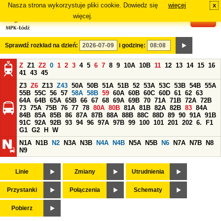
Nasza strona wykorzystuje pliki cookie. Dowiedz się
więcej
x
#
więcej.
Sprawdź rozkład na dzień:
i godzinę:
Z
Z1
Z2
0
1
2
3
4
5
6
7
8
9
10A
10B
11
12
13
14
15
16
41
43
45
Z3
Z6
Z13
Z43
50A
50B
51A
51B
52
53A
53C
53B
54B
55A
55B
55C
56
57
58A
58B
59
60A
60B
60C
60D
61
62
63
64A
64B
65A
65B
66
67
68
69A
69B
70
71A
71B
72A
72B
73
75A
75B
76
77
78
80A
80B
81A
81B
82A
82B
83
84A
84B
85A
85B
86
87A
87B
88A
88B
88C
88D
89
90
91A
91B
91C
92A
92B
93
94
96
97A
97B
99
100
101
201
202
6.
F1
G1
G2
H
W
N1A
N1B
N2
N3A
N3B
N4A
N4B
N5A
N5B
N6
N7A
N7B
N8
N9
Linie
Zmiany
Utrudnienia
Przystanki
Połączenia
Schematy
Pobierz