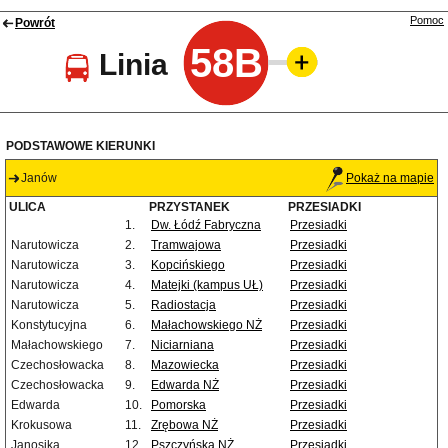
Pomoc
Powrót
58B
Linia
PODSTAWOWE KIERUNKI
Janów
Pokaż na mapie
ULICA
PRZYSTANEK
PRZESIADKI
1.
Dw. Łódź Fabryczna
Przesiadki
Narutowicza
2.
Tramwajowa
Przesiadki
Narutowicza
3.
Kopcińskiego
Przesiadki
Narutowicza
4.
Matejki (kampus UŁ)
Przesiadki
Narutowicza
5.
Radiostacja
Przesiadki
Konstytucyjna
6.
Małachowskiego NŻ
Przesiadki
Małachowskiego
7.
Niciarniana
Przesiadki
Czechosłowacka
8.
Mazowiecka
Przesiadki
Czechosłowacka
9.
Edwarda NŻ
Przesiadki
Edwarda
10.
Pomorska
Przesiadki
Krokusowa
11.
Zrębowa NŻ
Przesiadki
Janosika
12.
Pszczyńska NŻ
Przesiadki