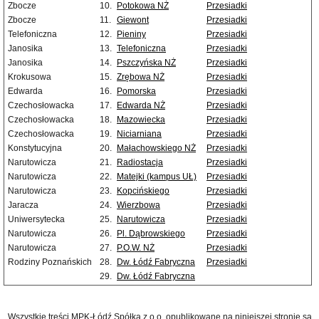
Zbocze
10.
Potokowa NŻ
Przesiadki
Zbocze
11.
Giewont
Przesiadki
Telefoniczna
12.
Pieniny
Przesiadki
Janosika
13.
Telefoniczna
Przesiadki
Janosika
14.
Pszczyńska NŻ
Przesiadki
Krokusowa
15.
Zrębowa NŻ
Przesiadki
Edwarda
16.
Pomorska
Przesiadki
Czechosłowacka
17.
Edwarda NŻ
Przesiadki
Czechosłowacka
18.
Mazowiecka
Przesiadki
Czechosłowacka
19.
Niciarniana
Przesiadki
Konstytucyjna
20.
Małachowskiego NŻ
Przesiadki
Narutowicza
21.
Radiostacja
Przesiadki
Narutowicza
22.
Matejki (kampus UŁ)
Przesiadki
Narutowicza
23.
Kopcińskiego
Przesiadki
Jaracza
24.
Wierzbowa
Przesiadki
Uniwersytecka
25.
Narutowicza
Przesiadki
Narutowicza
26.
Pl. Dąbrowskiego
Przesiadki
Narutowicza
27.
P.O.W. NŻ
Przesiadki
Rodziny Poznańskich
28.
Dw. Łódź Fabryczna
Przesiadki
29.
Dw. Łódź Fabryczna
Wszystkie treści MPK-Łódź Spółka z o.o. opublikowane na niniejszej stronie są