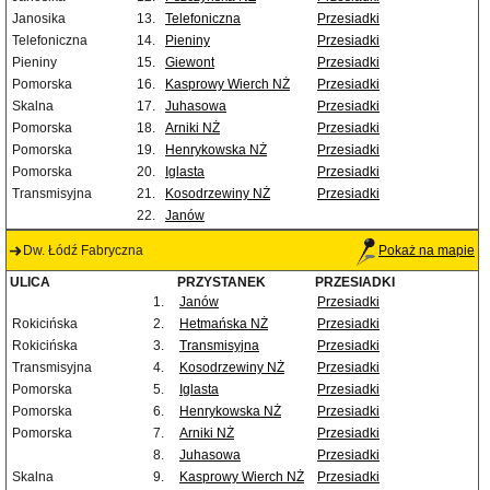
Janosika
13.
Telefoniczna
Przesiadki
Telefoniczna
14.
Pieniny
Przesiadki
Pieniny
15.
Giewont
Przesiadki
Pomorska
16.
Kasprowy Wierch NŻ
Przesiadki
Skalna
17.
Juhasowa
Przesiadki
Pomorska
18.
Arniki NŻ
Przesiadki
Pomorska
19.
Henrykowska NŻ
Przesiadki
Pomorska
20.
Iglasta
Przesiadki
Transmisyjna
21.
Kosodrzewiny NŻ
Przesiadki
22.
Janów
Dw. Łódź Fabryczna
Pokaż na mapie
ULICA
PRZYSTANEK
PRZESIADKI
1.
Janów
Przesiadki
Rokicińska
2.
Hetmańska NŻ
Przesiadki
Rokicińska
3.
Transmisyjna
Przesiadki
Transmisyjna
4.
Kosodrzewiny NŻ
Przesiadki
Pomorska
5.
Iglasta
Przesiadki
Pomorska
6.
Henrykowska NŻ
Przesiadki
Pomorska
7.
Arniki NŻ
Przesiadki
8.
Juhasowa
Przesiadki
Skalna
9.
Kasprowy Wierch NŻ
Przesiadki