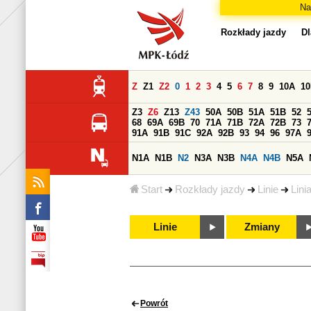
Na
Rozkłady jazdy
Dl
Z
Z1
Z2
0
1
2
3
4
5
6
7
8
9
10A
1
Z3
Z6
Z13
Z43
50A
50B
51A
51B
52
68
69A
69B
70
71A
71B
72A
72B
73
91A
91B
91C
92A
92B
93
94
96
97A
N1A
N1B
N2
N3A
N3B
N4A
N4B
N5A
Start
Rozkłady jazdy
Linie
Lini
Linie
Zmiany
Powrót