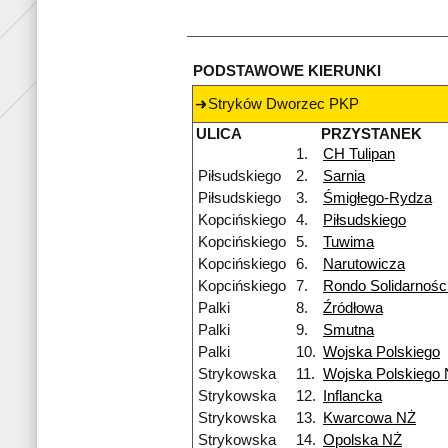
PODSTAWOWE KIERUNKI
Stryków Dworzec PKP
ULICA
PRZYSTANEK
1.
CH Tulipan
Piłsudskiego
2.
Sarnia
Piłsudskiego
3.
Śmigłego-Rydza
Kopcińskiego
4.
Piłsudskiego
Kopcińskiego
5.
Tuwima
Kopcińskiego
6.
Narutowicza
Kopcińskiego
7.
Rondo Solidarnośc
Palki
8.
Źródłowa
Palki
9.
Smutna
Palki
10.
Wojska Polskiego
Strykowska
11.
Wojska Polskiego
Strykowska
12.
Inflancka
Strykowska
13.
Kwarcowa NŻ
Strykowska
14.
Opolska NŻ