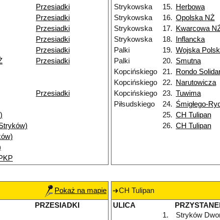
Przesiadki
Strykowska
15.
Herbowa
Przesiadki
Strykowska
16.
Opolska NŻ
Przesiadki
Strykowska
17.
Kwarcowa N
Przesiadki
Strykowska
18.
Inflancka
Przesiadki
Palki
19.
Wojska Polsk
Ż
Przesiadki
Palki
20.
Smutna
Kopcińskiego
21.
Rondo Solida
Kopcińskiego
22.
Narutowicza
Przesiadki
Kopcińskiego
23.
Tuwima
Piłsudskiego
24.
Śmigłego-Ry
)
25.
CH Tulipan
(Stryków)
26.
CH Tulipan
ków)
)
 PKP
Pokaż na mapie
CH Tulipan
PRZESIADKI
ULICA
PRZYSTANE
1.
Stryków Dwo