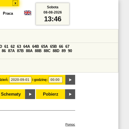
x
Sobota
08-08-2026
Praca
13:46
D
61
62
63
64A
64B
65A
65B
66
67
86
87A
87B
88A
88B
88C
88D
89
90
zień:
i godzinę:
Schematy
Pobierz
Pomoc