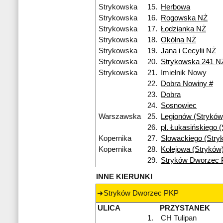
Strykowska
15.
Herbowa
Strykowska
16.
Rogowska NŻ
Strykowska
17.
Łodzianka NŻ
Strykowska
18.
Okólna NŻ
Strykowska
19.
Jana i Cecylii NŻ
Strykowska
20.
Strykowska 241 N
Strykowska
21.
Imielnik Nowy
22.
Dobra Nowiny #
23.
Dobra
24.
Sosnowiec
Warszawska
25.
Legionów (Stryków
26.
pl. Łukasińskiego 
Kopernika
27.
Słowackiego (Stry
Kopernika
28.
Kolejowa (Stryków
29.
Stryków Dworzec
INNE KIERUNKI
Stryków Dworzec PKP
ULICA
PRZYSTANEK
1.
CH Tulipan