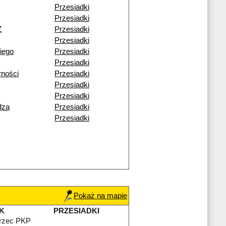
Przesiadki
Przesiadki
Ż
Przesiadki
Przesiadki
iego
Przesiadki
Przesiadki
rności
Przesiadki
Przesiadki
Przesiadki
dza
Przesiadki
Przesiadki
Pokaż na mapie
K
PRZESIADKI
rzec PKP