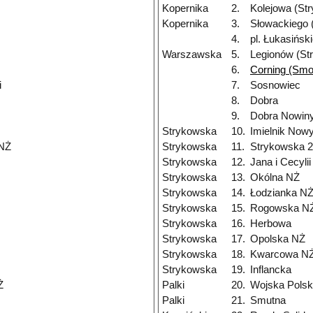
Kopernika
2.
Kolejowa (St
Kopernika
3.
Słowackiego 
4.
pl. Łukasińsk
Warszawska
5.
Legionów (St
6.
Corning (Smo
i
7.
Sosnowiec
8.
Dobra
9.
Dobra Nowiny
Strykowska
10.
Imielnik Now
 NŻ
Strykowska
11.
Strykowska 
Strykowska
12.
Jana i Cecyli
Strykowska
13.
Okólna NŻ
Strykowska
14.
Łodzianka N
Strykowska
15.
Rogowska N
Strykowska
16.
Herbowa
Strykowska
17.
Opolska NŻ
Strykowska
18.
Kwarcowa N
Strykowska
19.
Inflancka
Ż
Palki
20.
Wojska Polsk
Palki
21.
Smutna