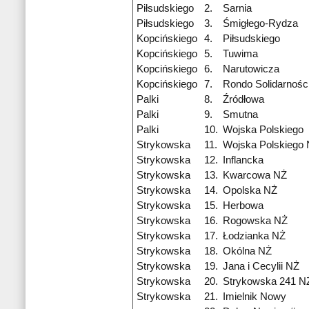
Piłsudskiego
2.
Sarnia
Piłsudskiego
3.
Śmigłego-Rydza
Kopcińskiego
4.
Piłsudskiego
Kopcińskiego
5.
Tuwima
Kopcińskiego
6.
Narutowicza
Kopcińskiego
7.
Rondo Solidarnośc
Palki
8.
Źródłowa
Palki
9.
Smutna
Palki
10.
Wojska Polskiego
Strykowska
11.
Wojska Polskiego
Strykowska
12.
Inflancka
Strykowska
13.
Kwarcowa NŻ
Strykowska
14.
Opolska NŻ
Strykowska
15.
Herbowa
Strykowska
16.
Rogowska NŻ
Strykowska
17.
Łodzianka NŻ
Strykowska
18.
Okólna NŻ
Strykowska
19.
Jana i Cecylii NŻ
Strykowska
20.
Strykowska 241 N
Strykowska
21.
Imielnik Nowy