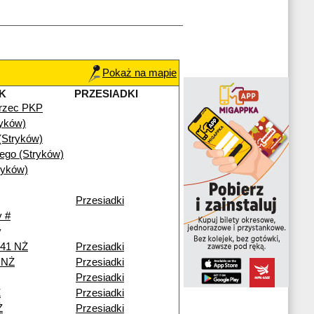
Pokaż na mapie
K
PRZESIADKI
rzec PKP
ryków)
(Stryków)
iego (Stryków)
ryków)
Przesiadki
 #
y
241 NŻ
Przesiadki
i NŻ
Przesiadki
Przesiadki
Ż
Przesiadki
Ż
Przesiadki