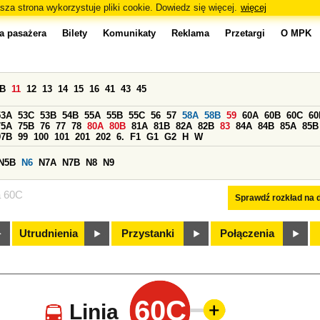
sza strona wykorzystuje pliki cookie. Dowiedz się więcej.
więcej
a pasażera
Bilety
Komunikaty
Reklama
Przetargi
O MPK
0B
11
12
13
14
15
16
41
43
45
53A
53C
53B
54B
55A
55B
55C
56
57
58A
58B
59
60A
60B
60C
60
75A
75B
76
77
78
80A
80B
81A
81B
82A
82B
83
84A
84B
85A
85B
97B
99
100
101
201
202
6.
F1
G1
G2
H
W
N5B
N6
N7A
N7B
N8
N9
a 60C
Sprawdź rozkład na d
Utrudnienia
Przystanki
Połączenia
60C
Linia