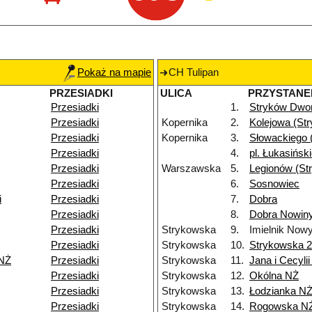
Pokaż na mapie
CH Tulipan
PRZESIADKI
ULICA
PRZYSTANE
Przesiadki
1.
Stryków Dwo
Przesiadki
Kopernika
2.
Kolejowa (St
Przesiadki
Kopernika
3.
Słowackiego 
Przesiadki
4.
pl. Łukasińsk
Przesiadki
Warszawska
5.
Legionów (St
Przesiadki
6.
Sosnowiec
i
Przesiadki
7.
Dobra
Przesiadki
8.
Dobra Nowiny
Przesiadki
Strykowska
9.
Imielnik Now
Przesiadki
Strykowska
10.
Strykowska 
 NŻ
Przesiadki
Strykowska
11.
Jana i Cecyli
Przesiadki
Strykowska
12.
Okólna NŻ
Przesiadki
Strykowska
13.
Łodzianka N
Przesiadki
Strykowska
14.
Rogowska N