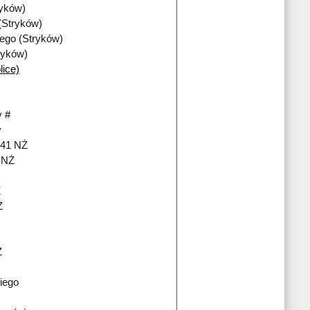
ryków)
(Stryków)
iego (Stryków)
ryków)
lice)
 #
y
241 NŻ
i NŻ
Ż
Ż
Ż
iego