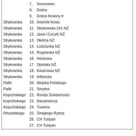
7.
Sosnowiec
8.
Dobra
9.
Dobra Nowiny #
Strykowska
10.
Imielnik Nowy
Strykowska
11.
Strykowska 241 NŻ
Strykowska
12.
Jana i Cecylii NŻ
Strykowska
13.
Okólna NŻ
Strykowska
14.
Łodzianka NŻ
Strykowska
15.
Rogowska NŻ
Strykowska
16.
Herbowa
Strykowska
17.
Opolska NŻ
Strykowska
18.
Kwarcowa NŻ
Strykowska
19.
Inflancka
Palki
20.
Wojska Polskiego
Palki
21.
Smutna
Kopcińskiego
22.
Rondo Solidarności
Kopcińskiego
23.
Narutowicza
Kopcińskiego
24.
Tuwima
Piłsudskiego
25.
Śmigłego-Rydza
26.
CH Tulipan
27.
CH Tulipan