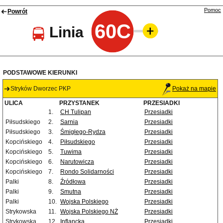
Pomoc
Powrót
60C
Linia
PODSTAWOWE KIERUNKI
Stryków Dworzec PKP
Pokaż na mapie
ULICA
PRZYSTANEK
PRZESIADKI
1.
CH Tulipan
Przesiadki
Piłsudskiego
2.
Sarnia
Przesiadki
Piłsudskiego
3.
Śmigłego-Rydza
Przesiadki
Kopcińskiego
4.
Piłsudskiego
Przesiadki
Kopcińskiego
5.
Tuwima
Przesiadki
Kopcińskiego
6.
Narutowicza
Przesiadki
Kopcińskiego
7.
Rondo Solidarności
Przesiadki
Palki
8.
Źródłowa
Przesiadki
Palki
9.
Smutna
Przesiadki
Palki
10.
Wojska Polskiego
Przesiadki
Strykowska
11.
Wojska Polskiego NŻ
Przesiadki
Strykowska
12.
Inflancka
Przesiadki