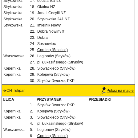
Strykowska
17.
Łodzianka NŻ
Strykowska
18.
Okólna NŻ
Strykowska
19.
Jana i Cecylii NŻ
Strykowska
20.
Strykowska 241 NŻ
Strykowska
21.
Imielnik Nowy
22.
Dobra Nowiny #
23.
Dobra
24.
Sosnowiec
25.
Corning (Smolice)
Warszawska
26.
Legionów (Stryków)
27.
pl. Łukasińskiego (Stryków)
Kopernika
28.
Słowackiego (Stryków)
Kopernika
29.
Kolejowa (Stryków)
30.
Stryków Dworzec PKP
CH Tulipan
Pokaż na mapie
ULICA
PRZYSTANEK
PRZESIADKI
1.
Stryków Dworzec PKP
Kopernika
2.
Kolejowa (Stryków)
Kopernika
3.
Słowackiego (Stryków)
4.
pl. Łukasińskiego (Stryków)
Warszawska
5.
Legionów (Stryków)
6.
Corning (Smolice)