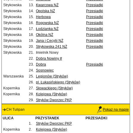
Strykowska
13.
Kwarcowa NŻ
Przesiadki
Strykowska
14.
Opolska NŻ
Przesiadki
Strykowska
15.
Herbowa
Przesiadki
Strykowska
16.
Rogowska NŻ
Przesiadki
Strykowska
17.
Łodzianka NŻ
Przesiadki
Strykowska
18.
Okólna NŻ
Przesiadki
Strykowska
19.
Jana i Cecylii NŻ
Przesiadki
Strykowska
20.
Strykowska 241 NŻ
Przesiadki
Strykowska
21.
Imielnik Nowy
22.
Dobra Nowiny #
23.
Dobra
Przesiadki
24.
Sosnowiec
Warszawska
25.
Legionów (Stryków)
26.
pl. Łukasińskiego (Stryków)
Kopernika
27.
Słowackiego (Stryków)
Kopernika
28.
Kolejowa (Stryków)
29.
Stryków Dworzec PKP
CH Tulipan
Pokaż na mapie
ULICA
PRZYSTANEK
PRZESIADKI
1.
Stryków Dworzec PKP
Kopernika
2.
Kolejowa (Stryków)