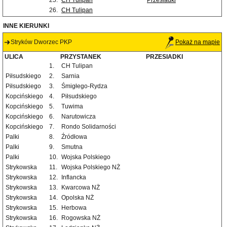
25.
CH Tulipan
Przesiadki
26.
CH Tulipan
INNE KIERUNKI
Stryków Dworzec PKP
Pokaż na mapie
ULICA
PRZYSTANEK
PRZESIADKI
1.
CH Tulipan
Piłsudskiego
2.
Sarnia
Piłsudskiego
3.
Śmigłego-Rydza
Kopcińskiego
4.
Piłsudskiego
Kopcińskiego
5.
Tuwima
Kopcińskiego
6.
Narutowicza
Kopcińskiego
7.
Rondo Solidarności
Palki
8.
Źródłowa
Palki
9.
Smutna
Palki
10.
Wojska Polskiego
Strykowska
11.
Wojska Polskiego NŻ
Strykowska
12.
Inflancka
Strykowska
13.
Kwarcowa NŻ
Strykowska
14.
Opolska NŻ
Strykowska
15.
Herbowa
Strykowska
16.
Rogowska NŻ