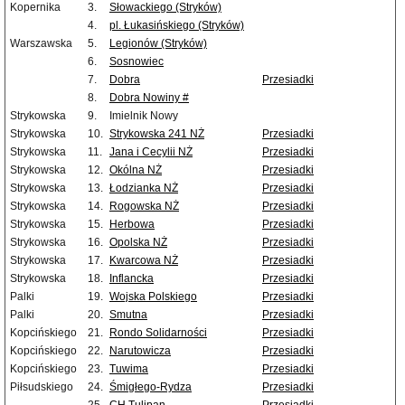
Kopernika
3.
Słowackiego (Stryków)
4.
pl. Łukasińskiego (Stryków)
Warszawska
5.
Legionów (Stryków)
6.
Sosnowiec
7.
Dobra
Przesiadki
8.
Dobra Nowiny #
Strykowska
9.
Imielnik Nowy
Strykowska
10.
Strykowska 241 NŻ
Przesiadki
Strykowska
11.
Jana i Cecylii NŻ
Przesiadki
Strykowska
12.
Okólna NŻ
Przesiadki
Strykowska
13.
Łodzianka NŻ
Przesiadki
Strykowska
14.
Rogowska NŻ
Przesiadki
Strykowska
15.
Herbowa
Przesiadki
Strykowska
16.
Opolska NŻ
Przesiadki
Strykowska
17.
Kwarcowa NŻ
Przesiadki
Strykowska
18.
Inflancka
Przesiadki
Palki
19.
Wojska Polskiego
Przesiadki
Palki
20.
Smutna
Przesiadki
Kopcińskiego
21.
Rondo Solidarności
Przesiadki
Kopcińskiego
22.
Narutowicza
Przesiadki
Kopcińskiego
23.
Tuwima
Przesiadki
Piłsudskiego
24.
Śmigłego-Rydza
Przesiadki