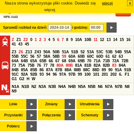
Nasza strona wykorzystuje pliki cookie. Dowiedz się
więcej
x
#
więcej.
Sprawdź rozkład na dzień:
i godzinę:
Z
Z1
Z2
0
1
2
3
4
5
6
7
8
9
10A
10B
11
12
13
14
15
16
41
43
45
Z3
Z6
Z13
Z43
50A
50B
51A
51B
52
53A
53C
53B
54B
55A
55B
55C
56
57
58A
58B
59
60A
60B
60C
60D
61
62
63
64A
64B
65A
65B
66
67
68
69A
69B
70
71A
71B
72A
72B
73
75A
75B
76
77
78
80A
80B
81A
81B
82A
82B
83
84A
84B
85A
85B
86
87A
87B
88A
88B
88C
88D
89
90
91A
91B
91C
92A
92B
93
94
96
97A
97B
99
100
101
201
202
6.
F1
G1
G2
H
W
N1A
N1B
N2
N3A
N3B
N4A
N4B
N5A
N5B
N6
N7A
N7B
N8
N9
Linie
Zmiany
Utrudnienia
Przystanki
Połączenia
Schematy
Pobierz