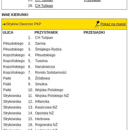
25.
CH Tulipan
Przesiadki
26.
CH Tulipan
INNE KIERUNKI
Stryków Dworzec PKP
Pokaż na mapie
ULICA
PRZYSTANEK
PRZESIADKI
1.
CH Tulipan
Piłsudskiego
2.
Sarnia
Piłsudskiego
3.
Śmigłego-Rydza
Kopcińskiego
4.
Piłsudskiego
Kopcińskiego
5.
Tuwima
Kopcińskiego
6.
Narutowicza
Kopcińskiego
7.
Rondo Solidarności
Palki
8.
Źródłowa
Palki
9.
Smutna
Palki
10.
Wojska Polskiego
Strykowska
11.
Wojska Polskiego NŻ
Strykowska
12.
Inflancka
Strykowska
13.
Kwarcowa NŻ
Strykowska
14.
Opolska NŻ
Strykowska
15.
Herbowa
Strykowska
16.
Rogowska NŻ