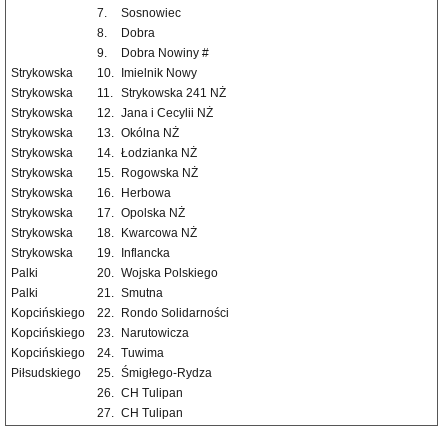
7.
Sosnowiec
8.
Dobra
9.
Dobra Nowiny #
Strykowska
10.
Imielnik Nowy
Strykowska
11.
Strykowska 241 NŻ
Strykowska
12.
Jana i Cecylii NŻ
Strykowska
13.
Okólna NŻ
Strykowska
14.
Łodzianka NŻ
Strykowska
15.
Rogowska NŻ
Strykowska
16.
Herbowa
Strykowska
17.
Opolska NŻ
Strykowska
18.
Kwarcowa NŻ
Strykowska
19.
Inflancka
Palki
20.
Wojska Polskiego
Palki
21.
Smutna
Kopcińskiego
22.
Rondo Solidarności
Kopcińskiego
23.
Narutowicza
Kopcińskiego
24.
Tuwima
Piłsudskiego
25.
Śmigłego-Rydza
26.
CH Tulipan
27.
CH Tulipan