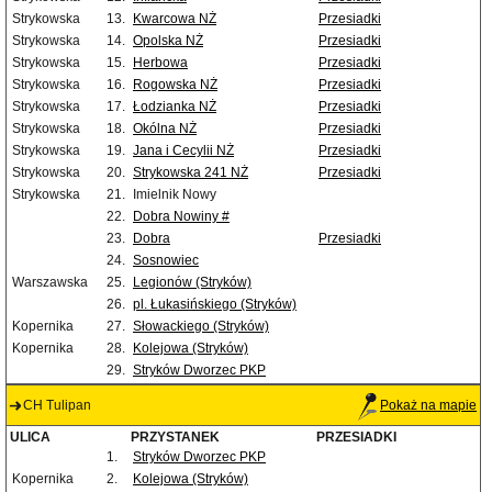
Strykowska
13.
Kwarcowa NŻ
Przesiadki
Strykowska
14.
Opolska NŻ
Przesiadki
Strykowska
15.
Herbowa
Przesiadki
Strykowska
16.
Rogowska NŻ
Przesiadki
Strykowska
17.
Łodzianka NŻ
Przesiadki
Strykowska
18.
Okólna NŻ
Przesiadki
Strykowska
19.
Jana i Cecylii NŻ
Przesiadki
Strykowska
20.
Strykowska 241 NŻ
Przesiadki
Strykowska
21.
Imielnik Nowy
22.
Dobra Nowiny #
23.
Dobra
Przesiadki
24.
Sosnowiec
Warszawska
25.
Legionów (Stryków)
26.
pl. Łukasińskiego (Stryków)
Kopernika
27.
Słowackiego (Stryków)
Kopernika
28.
Kolejowa (Stryków)
29.
Stryków Dworzec PKP
CH Tulipan
Pokaż na mapie
ULICA
PRZYSTANEK
PRZESIADKI
1.
Stryków Dworzec PKP
Kopernika
2.
Kolejowa (Stryków)