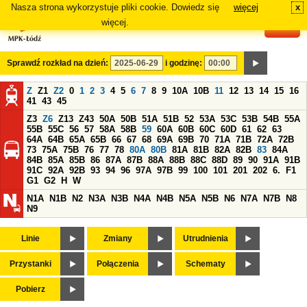
Nasza strona wykorzystuje pliki cookie. Dowiedz się
więcej
x
#
więcej.
Sprawdź rozkład na dzień:
i godzinę:
Z
Z1
Z2
0
1
2
3
4
5
6
7
8
9
10A
10B
11
12
13
14
15
16
41
43
45
Z3
Z6
Z13
Z43
50A
50B
51A
51B
52
53A
53C
53B
54B
55A
55B
55C
56
57
58A
58B
59
60A
60B
60C
60D
61
62
63
64A
64B
65A
65B
66
67
68
69A
69B
70
71A
71B
72A
72B
73
75A
75B
76
77
78
80A
80B
81A
81B
82A
82B
83
84A
84B
85A
85B
86
87A
87B
88A
88B
88C
88D
89
90
91A
91B
91C
92A
92B
93
94
96
97A
97B
99
100
101
201
202
6.
F1
G1
G2
H
W
N1A
N1B
N2
N3A
N3B
N4A
N4B
N5A
N5B
N6
N7A
N7B
N8
N9
Linie
Zmiany
Utrudnienia
Przystanki
Połączenia
Schematy
Pobierz