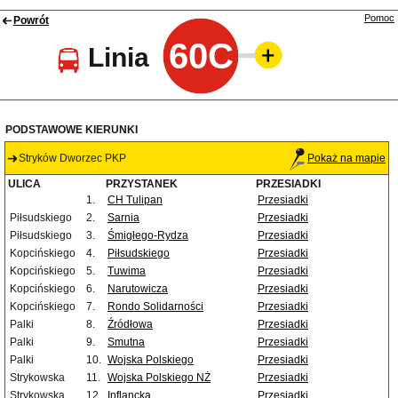
Pomoc
Powrót
60C
Linia
PODSTAWOWE KIERUNKI
Stryków Dworzec PKP
Pokaż na mapie
ULICA
PRZYSTANEK
PRZESIADKI
1.
CH Tulipan
Przesiadki
Piłsudskiego
2.
Sarnia
Przesiadki
Piłsudskiego
3.
Śmigłego-Rydza
Przesiadki
Kopcińskiego
4.
Piłsudskiego
Przesiadki
Kopcińskiego
5.
Tuwima
Przesiadki
Kopcińskiego
6.
Narutowicza
Przesiadki
Kopcińskiego
7.
Rondo Solidarności
Przesiadki
Palki
8.
Źródłowa
Przesiadki
Palki
9.
Smutna
Przesiadki
Palki
10.
Wojska Polskiego
Przesiadki
Strykowska
11.
Wojska Polskiego NŻ
Przesiadki
Strykowska
12.
Inflancka
Przesiadki