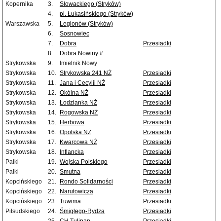
Kopernika
3.
Słowackiego (Stryków)
4.
pl. Łukasińskiego (Stryków)
Warszawska
5.
Legionów (Stryków)
6.
Sosnowiec
7.
Dobra
Przesiadki
8.
Dobra Nowiny #
Strykowska
9.
Imielnik Nowy
Strykowska
10.
Strykowska 241 NŻ
Przesiadki
Strykowska
11.
Jana i Cecylii NŻ
Przesiadki
Strykowska
12.
Okólna NŻ
Przesiadki
Strykowska
13.
Łodzianka NŻ
Przesiadki
Strykowska
14.
Rogowska NŻ
Przesiadki
Strykowska
15.
Herbowa
Przesiadki
Strykowska
16.
Opolska NŻ
Przesiadki
Strykowska
17.
Kwarcowa NŻ
Przesiadki
Strykowska
18.
Inflancka
Przesiadki
Palki
19.
Wojska Polskiego
Przesiadki
Palki
20.
Smutna
Przesiadki
Kopcińskiego
21.
Rondo Solidarności
Przesiadki
Kopcińskiego
22.
Narutowicza
Przesiadki
Kopcińskiego
23.
Tuwima
Przesiadki
Piłsudskiego
24.
Śmigłego-Rydza
Przesiadki