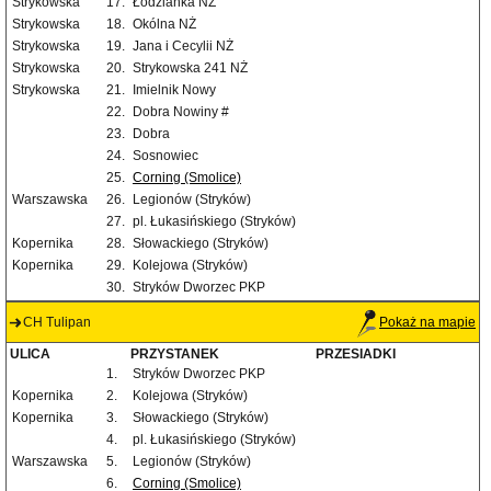
Strykowska
17.
Łodzianka NŻ
Strykowska
18.
Okólna NŻ
Strykowska
19.
Jana i Cecylii NŻ
Strykowska
20.
Strykowska 241 NŻ
Strykowska
21.
Imielnik Nowy
22.
Dobra Nowiny #
23.
Dobra
24.
Sosnowiec
25.
Corning (Smolice)
Warszawska
26.
Legionów (Stryków)
27.
pl. Łukasińskiego (Stryków)
Kopernika
28.
Słowackiego (Stryków)
Kopernika
29.
Kolejowa (Stryków)
30.
Stryków Dworzec PKP
CH Tulipan
Pokaż na mapie
ULICA
PRZYSTANEK
PRZESIADKI
1.
Stryków Dworzec PKP
Kopernika
2.
Kolejowa (Stryków)
Kopernika
3.
Słowackiego (Stryków)
4.
pl. Łukasińskiego (Stryków)
Warszawska
5.
Legionów (Stryków)
6.
Corning (Smolice)