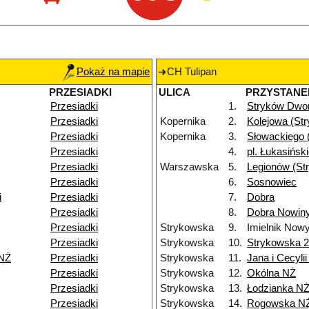
Pokaż na mapie
CH Tulipan
PRZESIADKI
ULICA
PRZYSTANE
Przesiadki
1.
Stryków Dwo
Przesiadki
Kopernika
2.
Kolejowa (St
Przesiadki
Kopernika
3.
Słowackiego 
Przesiadki
4.
pl. Łukasińsk
Przesiadki
Warszawska
5.
Legionów (St
Przesiadki
6.
Sosnowiec
i
Przesiadki
7.
Dobra
Przesiadki
8.
Dobra Nowiny
Przesiadki
Strykowska
9.
Imielnik Now
Przesiadki
Strykowska
10.
Strykowska 
 NŻ
Przesiadki
Strykowska
11.
Jana i Cecyli
Przesiadki
Strykowska
12.
Okólna NŻ
Przesiadki
Strykowska
13.
Łodzianka N
Przesiadki
Strykowska
14.
Rogowska N