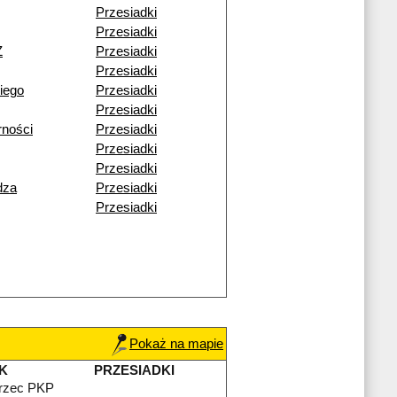
Przesiadki
Przesiadki
Ż
Przesiadki
Przesiadki
iego
Przesiadki
Przesiadki
rności
Przesiadki
Przesiadki
Przesiadki
dza
Przesiadki
Przesiadki
Pokaż na mapie
K
PRZESIADKI
rzec PKP