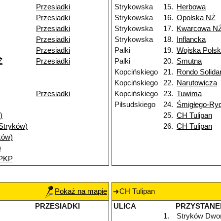
Przesiadki
Strykowska
15.
Herbowa
Przesiadki
Strykowska
16.
Opolska NŻ
Przesiadki
Strykowska
17.
Kwarcowa N
Przesiadki
Strykowska
18.
Inflancka
Przesiadki
Palki
19.
Wojska Polsk
Ż
Przesiadki
Palki
20.
Smutna
Kopcińskiego
21.
Rondo Solida
Kopcińskiego
22.
Narutowicza
Przesiadki
Kopcińskiego
23.
Tuwima
Piłsudskiego
24.
Śmigłego-Ry
)
25.
CH Tulipan
(Stryków)
26.
CH Tulipan
ków)
)
 PKP
Pokaż na mapie
CH Tulipan
PRZESIADKI
ULICA
PRZYSTANE
1.
Stryków Dwo