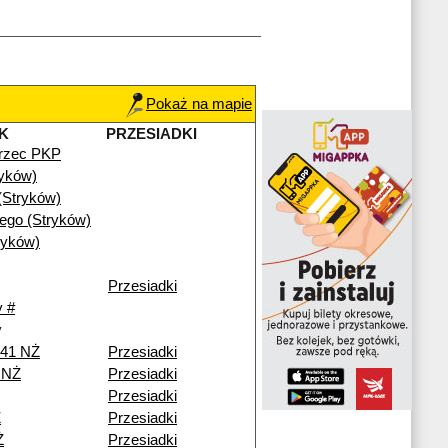
Pokaż na mapie
K
PRZESIADKI
rzec PKP
ryków)
(Stryków)
iego (Stryków)
ryków)
Przesiadki
 #
y
241 NŻ
Przesiadki
i NŻ
Przesiadki
Przesiadki
Ż
Przesiadki
Ż
Przesiadki