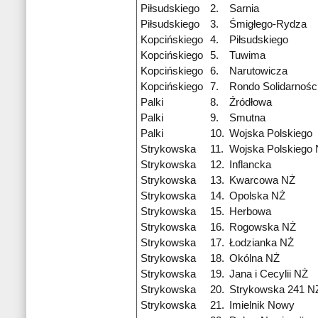
Piłsudskiego
2.
Sarnia
Piłsudskiego
3.
Śmigłego-Rydza
Kopcińskiego
4.
Piłsudskiego
Kopcińskiego
5.
Tuwima
Kopcińskiego
6.
Narutowicza
Kopcińskiego
7.
Rondo Solidarnośc
Palki
8.
Źródłowa
Palki
9.
Smutna
Palki
10.
Wojska Polskiego
Strykowska
11.
Wojska Polskiego
Strykowska
12.
Inflancka
Strykowska
13.
Kwarcowa NŻ
Strykowska
14.
Opolska NŻ
Strykowska
15.
Herbowa
Strykowska
16.
Rogowska NŻ
Strykowska
17.
Łodzianka NŻ
Strykowska
18.
Okólna NŻ
Strykowska
19.
Jana i Cecylii NŻ
Strykowska
20.
Strykowska 241 N
Strykowska
21.
Imielnik Nowy