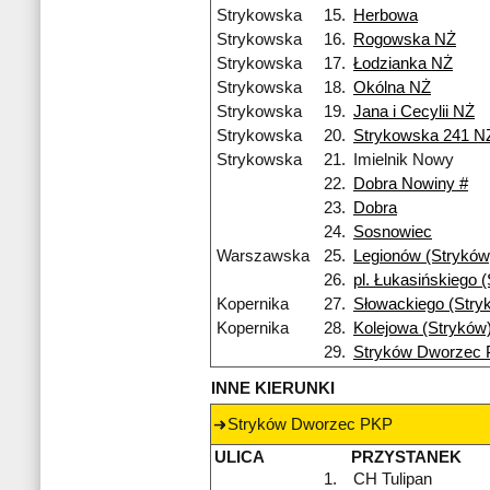
Strykowska
15.
Herbowa
Strykowska
16.
Rogowska NŻ
Strykowska
17.
Łodzianka NŻ
Strykowska
18.
Okólna NŻ
Strykowska
19.
Jana i Cecylii NŻ
Strykowska
20.
Strykowska 241 N
Strykowska
21.
Imielnik Nowy
22.
Dobra Nowiny #
23.
Dobra
24.
Sosnowiec
Warszawska
25.
Legionów (Stryków
26.
pl. Łukasińskiego 
Kopernika
27.
Słowackiego (Stry
Kopernika
28.
Kolejowa (Stryków
29.
Stryków Dworzec
INNE KIERUNKI
Stryków Dworzec PKP
ULICA
PRZYSTANEK
1.
CH Tulipan