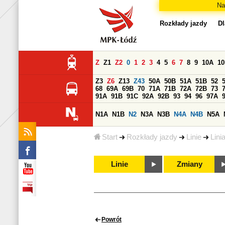
Na
Rozkłady jazdy
Dl
Z
Z1
Z2
0
1
2
3
4
5
6
7
8
9
10A
1
Z3
Z6
Z13
Z43
50A
50B
51A
51B
52
68
69A
69B
70
71A
71B
72A
72B
73
91A
91B
91C
92A
92B
93
94
96
97A
N1A
N1B
N2
N3A
N3B
N4A
N4B
N5A
Start
Rozkłady jazdy
Linie
Lini
Linie
Zmiany
Powrót