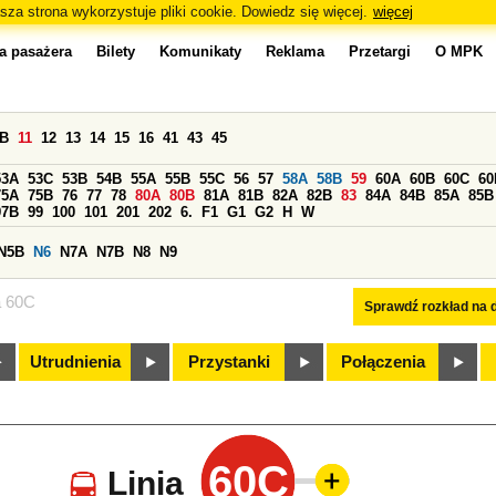
sza strona wykorzystuje pliki cookie. Dowiedz się więcej.
więcej
a pasażera
Bilety
Komunikaty
Reklama
Przetargi
O MPK
0B
11
12
13
14
15
16
41
43
45
53A
53C
53B
54B
55A
55B
55C
56
57
58A
58B
59
60A
60B
60C
60
75A
75B
76
77
78
80A
80B
81A
81B
82A
82B
83
84A
84B
85A
85B
97B
99
100
101
201
202
6.
F1
G1
G2
H
W
N5B
N6
N7A
N7B
N8
N9
a 60C
Sprawdź rozkład na d
Utrudnienia
Przystanki
Połączenia
60C
Linia