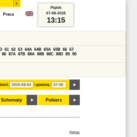
x
Piątek
07-08-2026
Praca
13:15
D
61
62
63
64A
64B
65A
65B
66
67
86
87A
87B
88A
88B
88C
88D
89
90
zień:
i godzinę:
Schematy
Pobierz
Pomoc