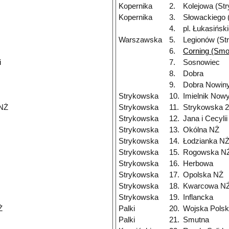
Kopernika
2.
Kolejowa (St
Kopernika
3.
Słowackiego 
4.
pl. Łukasińsk
Warszawska
5.
Legionów (St
6.
Corning (Smo
i
7.
Sosnowiec
8.
Dobra
9.
Dobra Nowiny
Strykowska
10.
Imielnik Now
 NŻ
Strykowska
11.
Strykowska 
Strykowska
12.
Jana i Cecyli
Strykowska
13.
Okólna NŻ
Strykowska
14.
Łodzianka N
Strykowska
15.
Rogowska N
Strykowska
16.
Herbowa
Strykowska
17.
Opolska NŻ
Strykowska
18.
Kwarcowa N
Strykowska
19.
Inflancka
Ż
Palki
20.
Wojska Polsk
Palki
21.
Smutna