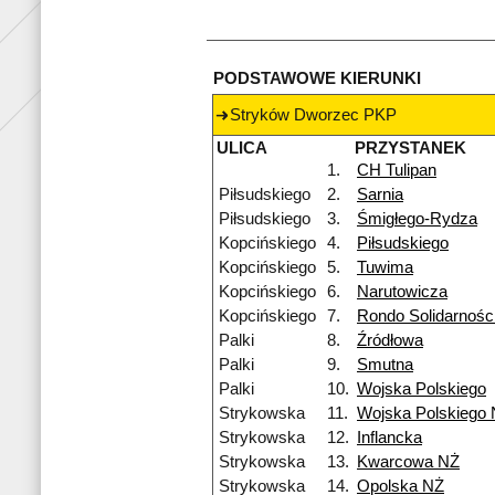
PODSTAWOWE KIERUNKI
Stryków Dworzec PKP
ULICA
PRZYSTANEK
1.
CH Tulipan
Piłsudskiego
2.
Sarnia
Piłsudskiego
3.
Śmigłego-Rydza
Kopcińskiego
4.
Piłsudskiego
Kopcińskiego
5.
Tuwima
Kopcińskiego
6.
Narutowicza
Kopcińskiego
7.
Rondo Solidarnośc
Palki
8.
Źródłowa
Palki
9.
Smutna
Palki
10.
Wojska Polskiego
Strykowska
11.
Wojska Polskiego
Strykowska
12.
Inflancka
Strykowska
13.
Kwarcowa NŻ
Strykowska
14.
Opolska NŻ