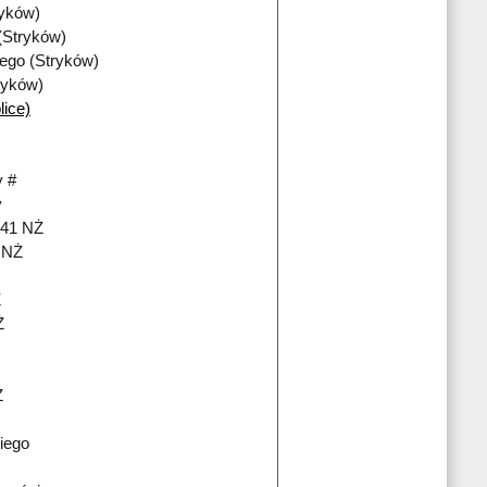
ryków)
(Stryków)
iego (Stryków)
ryków)
lice)
 #
y
241 NŻ
i NŻ
Ż
Ż
Ż
iego