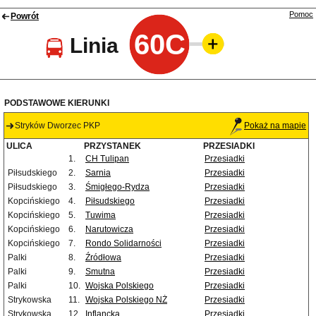
Pomoc
Powrót
60C
Linia
PODSTAWOWE KIERUNKI
Stryków Dworzec PKP
Pokaż na mapie
ULICA
PRZYSTANEK
PRZESIADKI
1.
CH Tulipan
Przesiadki
Piłsudskiego
2.
Sarnia
Przesiadki
Piłsudskiego
3.
Śmigłego-Rydza
Przesiadki
Kopcińskiego
4.
Piłsudskiego
Przesiadki
Kopcińskiego
5.
Tuwima
Przesiadki
Kopcińskiego
6.
Narutowicza
Przesiadki
Kopcińskiego
7.
Rondo Solidarności
Przesiadki
Palki
8.
Źródłowa
Przesiadki
Palki
9.
Smutna
Przesiadki
Palki
10.
Wojska Polskiego
Przesiadki
Strykowska
11.
Wojska Polskiego NŻ
Przesiadki
Strykowska
12.
Inflancka
Przesiadki