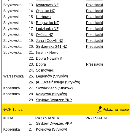
Strykowska
13.
Kwarcowa NŻ
Przesiadki
Strykowska
14.
Opolska NŻ
Przesiadki
Strykowska
15.
Herbowa
Przesiadki
Strykowska
16.
Rogowska NŻ
Przesiadki
Strykowska
17.
Łodzianka NŻ
Przesiadki
Strykowska
18.
Okólna NŻ
Przesiadki
Strykowska
19.
Jana i Cecylii NŻ
Przesiadki
Strykowska
20.
Strykowska 241 NŻ
Przesiadki
Strykowska
21.
Imielnik Nowy
22.
Dobra Nowiny #
23.
Dobra
Przesiadki
24.
Sosnowiec
Warszawska
25.
Legionów (Stryków)
26.
pl. Łukasińskiego (Stryków)
Kopernika
27.
Słowackiego (Stryków)
Kopernika
28.
Kolejowa (Stryków)
29.
Stryków Dworzec PKP
CH Tulipan
Pokaż na mapie
ULICA
PRZYSTANEK
PRZESIADKI
1.
Stryków Dworzec PKP
Kopernika
2.
Kolejowa (Stryków)