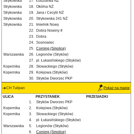
Strykowska
17.
Łodzianka NŻ
Strykowska
18.
Okólna NŻ
Strykowska
19.
Jana i Cecylii NŻ
Strykowska
20.
Strykowska 241 NŻ
Strykowska
21.
Imielnik Nowy
22.
Dobra Nowiny #
23.
Dobra
24.
Sosnowiec
25.
Corning (Smolice)
Warszawska
26.
Legionów (Stryków)
27.
pl. Łukasińskiego (Stryków)
Kopernika
28.
Słowackiego (Stryków)
Kopernika
29.
Kolejowa (Stryków)
30.
Stryków Dworzec PKP
CH Tulipan
Pokaż na mapie
ULICA
PRZYSTANEK
PRZESIADKI
1.
Stryków Dworzec PKP
Kopernika
2.
Kolejowa (Stryków)
Kopernika
3.
Słowackiego (Stryków)
4.
pl. Łukasińskiego (Stryków)
Warszawska
5.
Legionów (Stryków)
6.
Corning (Smolice)