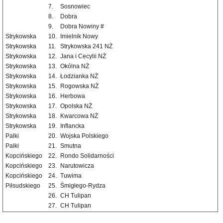
7.
Sosnowiec
8.
Dobra
9.
Dobra Nowiny #
Strykowska
10.
Imielnik Nowy
Strykowska
11.
Strykowska 241 NŻ
Strykowska
12.
Jana i Cecylii NŻ
Strykowska
13.
Okólna NŻ
Strykowska
14.
Łodzianka NŻ
Strykowska
15.
Rogowska NŻ
Strykowska
16.
Herbowa
Strykowska
17.
Opolska NŻ
Strykowska
18.
Kwarcowa NŻ
Strykowska
19.
Inflancka
Palki
20.
Wojska Polskiego
Palki
21.
Smutna
Kopcińskiego
22.
Rondo Solidarności
Kopcińskiego
23.
Narutowicza
Kopcińskiego
24.
Tuwima
Piłsudskiego
25.
Śmigłego-Rydza
26.
CH Tulipan
27.
CH Tulipan