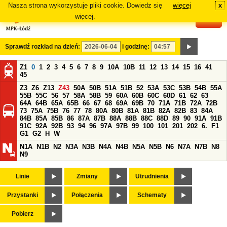
Nasza strona wykorzystuje pliki cookie. Dowiedz się
więcej
x
#
więcej.
Sprawdź rozkład na dzień:
i godzinę:
Z1
0
1
2
3
4
5
6
7
8
9
10A
10B
11
12
13
14
15
16
41
45
Z3
Z6
Z13
Z43
50A
50B
51A
51B
52
53A
53C
53B
54B
55A
55B
55C
56
57
58A
58B
59
60A
60B
60C
60D
61
62
63
64A
64B
65A
65B
66
67
68
69A
69B
70
71A
71B
72A
72B
73
75A
75B
76
77
78
80A
80B
81A
81B
82A
82B
83
84A
84B
85A
85B
86
87A
87B
88A
88B
88C
88D
89
90
91A
91B
91C
92A
92B
93
94
96
97A
97B
99
100
101
201
202
6.
F1
G1
G2
H
W
N1A
N1B
N2
N3A
N3B
N4A
N4B
N5A
N5B
N6
N7A
N7B
N8
N9
Linie
Zmiany
Utrudnienia
Przystanki
Połączenia
Schematy
Pobierz