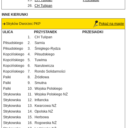
25.
CH Tulipan
Przesiadki
26.
CH Tulipan
INNE KIERUNKI
Stryków Dworzec PKP
Pokaż na mapie
ULICA
PRZYSTANEK
PRZESIADKI
1.
CH Tulipan
Piłsudskiego
2.
Sarnia
Piłsudskiego
3.
Śmigłego-Rydza
Kopcińskiego
4.
Piłsudskiego
Kopcińskiego
5.
Tuwima
Kopcińskiego
6.
Narutowicza
Kopcińskiego
7.
Rondo Solidarności
Palki
8.
Źródłowa
Palki
9.
Smutna
Palki
10.
Wojska Polskiego
Strykowska
11.
Wojska Polskiego NŻ
Strykowska
12.
Inflancka
Strykowska
13.
Kwarcowa NŻ
Strykowska
14.
Opolska NŻ
Strykowska
15.
Herbowa
Strykowska
16.
Rogowska NŻ