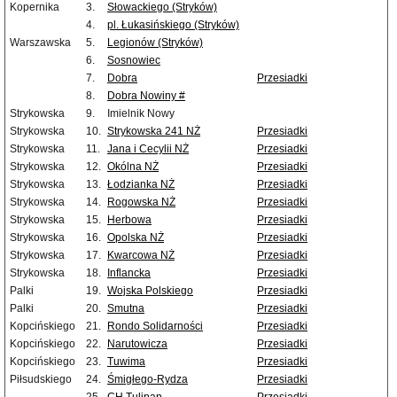
Kopernika
3.
Słowackiego (Stryków)
4.
pl. Łukasińskiego (Stryków)
Warszawska
5.
Legionów (Stryków)
6.
Sosnowiec
7.
Dobra
Przesiadki
8.
Dobra Nowiny #
Strykowska
9.
Imielnik Nowy
Strykowska
10.
Strykowska 241 NŻ
Przesiadki
Strykowska
11.
Jana i Cecylii NŻ
Przesiadki
Strykowska
12.
Okólna NŻ
Przesiadki
Strykowska
13.
Łodzianka NŻ
Przesiadki
Strykowska
14.
Rogowska NŻ
Przesiadki
Strykowska
15.
Herbowa
Przesiadki
Strykowska
16.
Opolska NŻ
Przesiadki
Strykowska
17.
Kwarcowa NŻ
Przesiadki
Strykowska
18.
Inflancka
Przesiadki
Palki
19.
Wojska Polskiego
Przesiadki
Palki
20.
Smutna
Przesiadki
Kopcińskiego
21.
Rondo Solidarności
Przesiadki
Kopcińskiego
22.
Narutowicza
Przesiadki
Kopcińskiego
23.
Tuwima
Przesiadki
Piłsudskiego
24.
Śmigłego-Rydza
Przesiadki