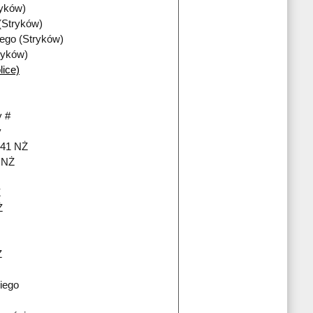
ryków)
(Stryków)
iego (Stryków)
ryków)
lice)
 #
y
241 NŻ
i NŻ
Ż
Ż
Ż
iego