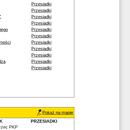
Przesiadki
Przesiadki
Ż
Przesiadki
Przesiadki
iego
Przesiadki
Przesiadki
rności
Przesiadki
Przesiadki
Przesiadki
dza
Przesiadki
Przesiadki
Pokaż na mapie
K
PRZESIADKI
rzec PKP