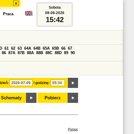
x
Sobota
08-08-2026
Praca
15:42
D
61
62
63
64A
64B
65A
65B
66
67
86
87A
87B
88A
88B
88C
88D
89
90
zień:
i godzinę:
Schematy
Pobierz
Pomoc