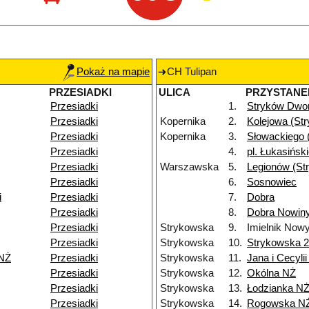
Pokaż na mapie
CH Tulipan
PRZESIADKI
ULICA
PRZYSTANE
Przesiadki
1.
Stryków Dwo
Przesiadki
Kopernika
2.
Kolejowa (St
Przesiadki
Kopernika
3.
Słowackiego 
Przesiadki
4.
pl. Łukasińsk
Przesiadki
Warszawska
5.
Legionów (St
Przesiadki
6.
Sosnowiec
i
Przesiadki
7.
Dobra
Przesiadki
8.
Dobra Nowiny
Przesiadki
Strykowska
9.
Imielnik Now
Przesiadki
Strykowska
10.
Strykowska 
 NŻ
Przesiadki
Strykowska
11.
Jana i Cecyli
Przesiadki
Strykowska
12.
Okólna NŻ
Przesiadki
Strykowska
13.
Łodzianka N
Przesiadki
Strykowska
14.
Rogowska N