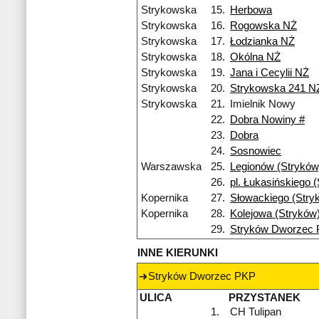
Strykowska
15.
Herbowa
Strykowska
16.
Rogowska NŻ
Strykowska
17.
Łodzianka NŻ
Strykowska
18.
Okólna NŻ
Strykowska
19.
Jana i Cecylii NŻ
Strykowska
20.
Strykowska 241 N
Strykowska
21.
Imielnik Nowy
22.
Dobra Nowiny #
23.
Dobra
24.
Sosnowiec
Warszawska
25.
Legionów (Stryków
26.
pl. Łukasińskiego 
Kopernika
27.
Słowackiego (Stry
Kopernika
28.
Kolejowa (Stryków
29.
Stryków Dworzec
INNE KIERUNKI
Stryków Dworzec PKP
ULICA
PRZYSTANEK
1.
CH Tulipan