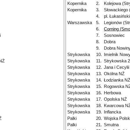
Kopernika
2.
Kolejowa (St
Kopernika
3.
Słowackiego 
4.
pl. Łukasińsk
Warszawska
5.
Legionów (St
6.
Corning (Smo
i
7.
Sosnowiec
8.
Dobra
9.
Dobra Nowiny
Strykowska
10.
Imielnik Now
 NŻ
Strykowska
11.
Strykowska 
Strykowska
12.
Jana i Cecyli
Strykowska
13.
Okólna NŻ
Strykowska
14.
Łodzianka N
Strykowska
15.
Rogowska N
Strykowska
16.
Herbowa
Strykowska
17.
Opolska NŻ
Strykowska
18.
Kwarcowa N
Strykowska
19.
Inflancka
Ż
Palki
20.
Wojska Polsk
Palki
21.
Smutna