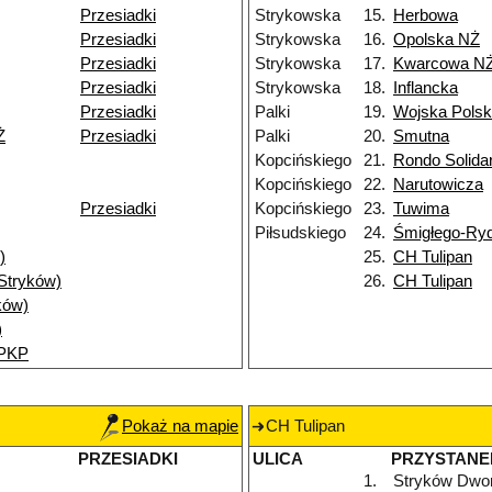
Przesiadki
Strykowska
15.
Herbowa
Przesiadki
Strykowska
16.
Opolska NŻ
Przesiadki
Strykowska
17.
Kwarcowa N
Przesiadki
Strykowska
18.
Inflancka
Przesiadki
Palki
19.
Wojska Polsk
Ż
Przesiadki
Palki
20.
Smutna
Kopcińskiego
21.
Rondo Solida
Kopcińskiego
22.
Narutowicza
Przesiadki
Kopcińskiego
23.
Tuwima
Piłsudskiego
24.
Śmigłego-Ry
)
25.
CH Tulipan
(Stryków)
26.
CH Tulipan
ków)
)
 PKP
Pokaż na mapie
CH Tulipan
PRZESIADKI
ULICA
PRZYSTANE
1.
Stryków Dwo