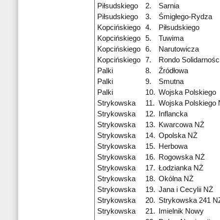
Piłsudskiego
2.
Sarnia
Piłsudskiego
3.
Śmigłego-Rydza
Kopcińskiego
4.
Piłsudskiego
Kopcińskiego
5.
Tuwima
Kopcińskiego
6.
Narutowicza
Kopcińskiego
7.
Rondo Solidarnośc
Palki
8.
Źródłowa
Palki
9.
Smutna
Palki
10.
Wojska Polskiego
Strykowska
11.
Wojska Polskiego
Strykowska
12.
Inflancka
Strykowska
13.
Kwarcowa NŻ
Strykowska
14.
Opolska NŻ
Strykowska
15.
Herbowa
Strykowska
16.
Rogowska NŻ
Strykowska
17.
Łodzianka NŻ
Strykowska
18.
Okólna NŻ
Strykowska
19.
Jana i Cecylii NŻ
Strykowska
20.
Strykowska 241 N
Strykowska
21.
Imielnik Nowy