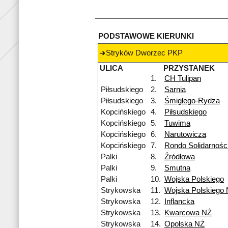
PODSTAWOWE KIERUNKI
Stryków Dworzec PKP
ULICA
PRZYSTANEK
1.
CH Tulipan
Piłsudskiego
2.
Sarnia
Piłsudskiego
3.
Śmigłego-Rydza
Kopcińskiego
4.
Piłsudskiego
Kopcińskiego
5.
Tuwima
Kopcińskiego
6.
Narutowicza
Kopcińskiego
7.
Rondo Solidarnośc
Palki
8.
Źródłowa
Palki
9.
Smutna
Palki
10.
Wojska Polskiego
Strykowska
11.
Wojska Polskiego
Strykowska
12.
Inflancka
Strykowska
13.
Kwarcowa NŻ
Strykowska
14.
Opolska NŻ