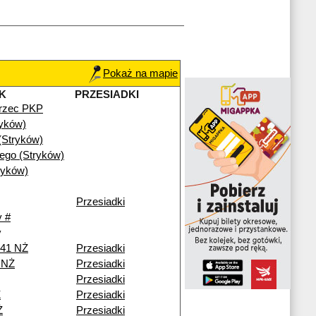
Pokaż na mapie
K
PRZESIADKI
rzec PKP
ryków)
(Stryków)
iego (Stryków)
ryków)
Przesiadki
 #
y
241 NŻ
Przesiadki
i NŻ
Przesiadki
Przesiadki
Ż
Przesiadki
Ż
Przesiadki