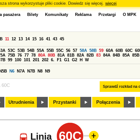
sza strona wykorzystuje pliki cookie. Dowiedz się więcej.
więcej
a pasażera
Bilety
Komunikaty
Reklama
Przetargi
O MPK
0B
11
12
13
14
15
16
41
43
45
53A
53C
53B
54B
55A
55B
55C
56
57
58A
58B
59
60A
60B
60C
60
75A
75B
76
77
78
80A
80B
81A
81B
82A
82B
83
84A
84B
85A
85B
97B
99
100
101
201
202
6.
F1
G1
G2
H
W
N5B
N6
N7A
N7B
N8
N9
a 60C
Sprawdź rozkład na d
Utrudnienia
Przystanki
Połączenia
60C
Linia