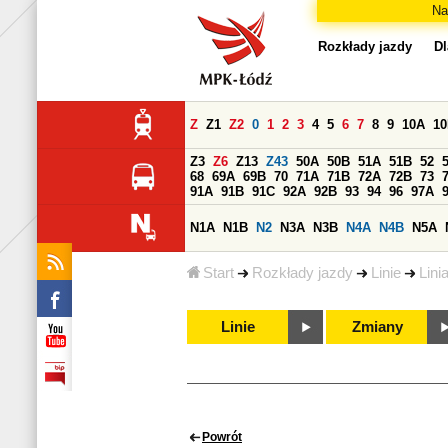
Na
Rozkłady jazdy
Dl
Z
Z1
Z2
0
1
2
3
4
5
6
7
8
9
10A
1
Z3
Z6
Z13
Z43
50A
50B
51A
51B
52
68
69A
69B
70
71A
71B
72A
72B
73
91A
91B
91C
92A
92B
93
94
96
97A
N1A
N1B
N2
N3A
N3B
N4A
N4B
N5A
Start
Rozkłady jazdy
Linie
Lini
Linie
Zmiany
Powrót