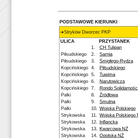
PODSTAWOWE KIERUNKI
Stryków Dworzec PKP
ULICA
PRZYSTANEK
1.
CH Tulipan
Piłsudskiego
2.
Sarnia
Piłsudskiego
3.
Śmigłego-Rydza
Kopcińskiego
4.
Piłsudskiego
Kopcińskiego
5.
Tuwima
Kopcińskiego
6.
Narutowicza
Kopcińskiego
7.
Rondo Solidarnośc
Palki
8.
Źródłowa
Palki
9.
Smutna
Palki
10.
Wojska Polskiego
Strykowska
11.
Wojska Polskiego
Strykowska
12.
Inflancka
Strykowska
13.
Kwarcowa NŻ
Strykowska
14.
Opolska NŻ