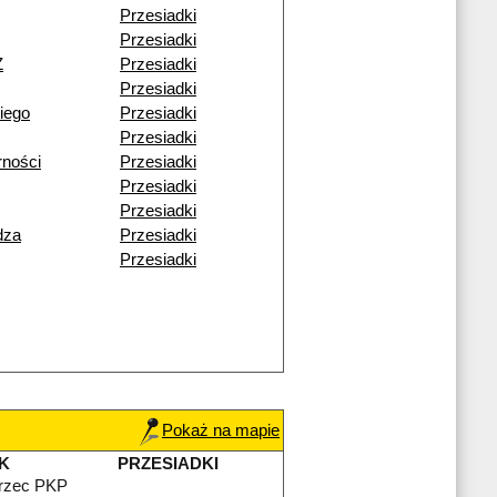
Przesiadki
Przesiadki
Ż
Przesiadki
Przesiadki
iego
Przesiadki
Przesiadki
rności
Przesiadki
Przesiadki
Przesiadki
dza
Przesiadki
Przesiadki
Pokaż na mapie
K
PRZESIADKI
rzec PKP