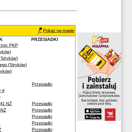
Pokaż na mapie
K
PRZESIADKI
rzec PKP
ryków)
(Stryków)
iego (Stryków)
ryków)
Przesiadki
 #
y
241 NŻ
Przesiadki
i NŻ
Przesiadki
Przesiadki
Ż
Przesiadki
Ż
Przesiadki