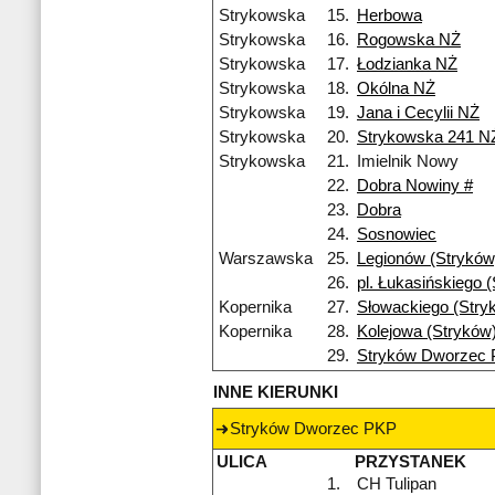
Strykowska
15.
Herbowa
Strykowska
16.
Rogowska NŻ
Strykowska
17.
Łodzianka NŻ
Strykowska
18.
Okólna NŻ
Strykowska
19.
Jana i Cecylii NŻ
Strykowska
20.
Strykowska 241 N
Strykowska
21.
Imielnik Nowy
22.
Dobra Nowiny #
23.
Dobra
24.
Sosnowiec
Warszawska
25.
Legionów (Stryków
26.
pl. Łukasińskiego 
Kopernika
27.
Słowackiego (Stry
Kopernika
28.
Kolejowa (Stryków
29.
Stryków Dworzec
INNE KIERUNKI
Stryków Dworzec PKP
ULICA
PRZYSTANEK
1.
CH Tulipan