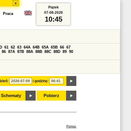
x
Piątek
07-08-2026
Praca
10:45
D
61
62
63
64A
64B
65A
65B
66
67
86
87A
87B
88A
88B
88C
88D
89
90
zień:
i godzinę:
Schematy
Pobierz
Pomoc