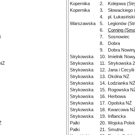
Kopernika
2.
Kolejowa (St
Kopernika
3.
Słowackiego 
4.
pl. Łukasińsk
Warszawska
5.
Legionów (St
6.
Corning (Smo
i
7.
Sosnowiec
8.
Dobra
9.
Dobra Nowiny
Strykowska
10.
Imielnik Now
 NŻ
Strykowska
11.
Strykowska 
Strykowska
12.
Jana i Cecyli
Strykowska
13.
Okólna NŻ
Strykowska
14.
Łodzianka N
Strykowska
15.
Rogowska N
Strykowska
16.
Herbowa
Strykowska
17.
Opolska NŻ
Strykowska
18.
Kwarcowa N
Strykowska
19.
Inflancka
Ż
Palki
20.
Wojska Polsk
Palki
21.
Smutna