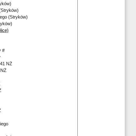
ryków)
(Stryków)
iego (Stryków)
ryków)
lice)
 #
y
241 NŻ
i NŻ
Ż
Ż
Ż
iego