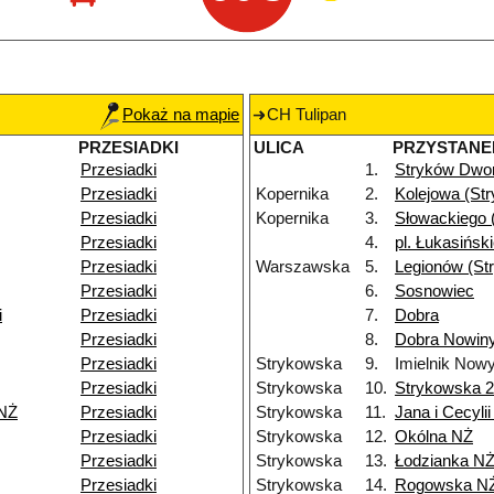
Pokaż na mapie
CH Tulipan
PRZESIADKI
ULICA
PRZYSTANE
Przesiadki
1.
Stryków Dwo
Przesiadki
Kopernika
2.
Kolejowa (St
Przesiadki
Kopernika
3.
Słowackiego 
Przesiadki
4.
pl. Łukasińsk
Przesiadki
Warszawska
5.
Legionów (St
Przesiadki
6.
Sosnowiec
i
Przesiadki
7.
Dobra
Przesiadki
8.
Dobra Nowiny
Przesiadki
Strykowska
9.
Imielnik Now
Przesiadki
Strykowska
10.
Strykowska 
 NŻ
Przesiadki
Strykowska
11.
Jana i Cecyli
Przesiadki
Strykowska
12.
Okólna NŻ
Przesiadki
Strykowska
13.
Łodzianka N
Przesiadki
Strykowska
14.
Rogowska N