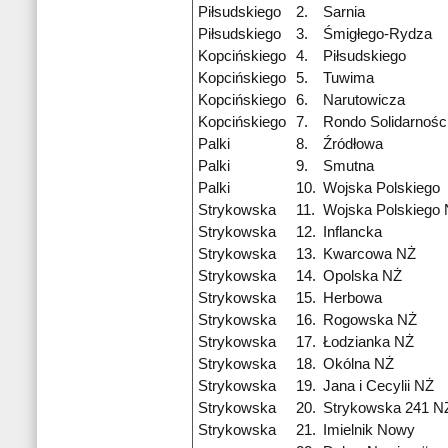
Piłsudskiego
2.
Sarnia
Piłsudskiego
3.
Śmigłego-Rydza
Kopcińskiego
4.
Piłsudskiego
Kopcińskiego
5.
Tuwima
Kopcińskiego
6.
Narutowicza
Kopcińskiego
7.
Rondo Solidarnośc
Palki
8.
Źródłowa
Palki
9.
Smutna
Palki
10.
Wojska Polskiego
Strykowska
11.
Wojska Polskiego
Strykowska
12.
Inflancka
Strykowska
13.
Kwarcowa NŻ
Strykowska
14.
Opolska NŻ
Strykowska
15.
Herbowa
Strykowska
16.
Rogowska NŻ
Strykowska
17.
Łodzianka NŻ
Strykowska
18.
Okólna NŻ
Strykowska
19.
Jana i Cecylii NŻ
Strykowska
20.
Strykowska 241 N
Strykowska
21.
Imielnik Nowy