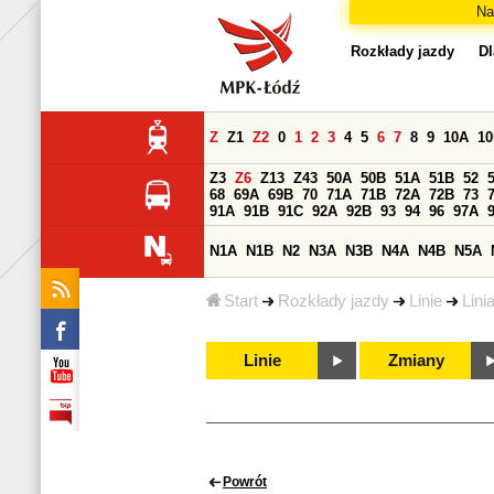
Na
Rozkłady jazdy
Dl
Z
Z1
Z2
0
1
2
3
4
5
6
7
8
9
10A
1
Z3
Z6
Z13
Z43
50A
50B
51A
51B
52
68
69A
69B
70
71A
71B
72A
72B
73
91A
91B
91C
92A
92B
93
94
96
97A
N1A
N1B
N2
N3A
N3B
N4A
N4B
N5A
Start
Rozkłady jazdy
Linie
Lini
Linie
Zmiany
Powrót