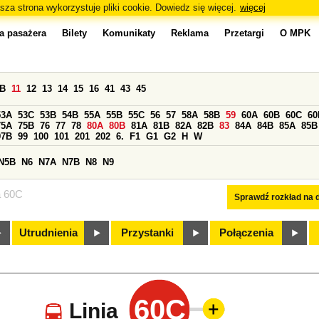
sza strona wykorzystuje pliki cookie. Dowiedz się więcej.
więcej
a pasażera
Bilety
Komunikaty
Reklama
Przetargi
O MPK
0B
11
12
13
14
15
16
41
43
45
53A
53C
53B
54B
55A
55B
55C
56
57
58A
58B
59
60A
60B
60C
60
75A
75B
76
77
78
80A
80B
81A
81B
82A
82B
83
84A
84B
85A
85B
97B
99
100
101
201
202
6.
F1
G1
G2
H
W
N5B
N6
N7A
N7B
N8
N9
a 60C
Sprawdź rozkład na d
Utrudnienia
Przystanki
Połączenia
60C
Linia