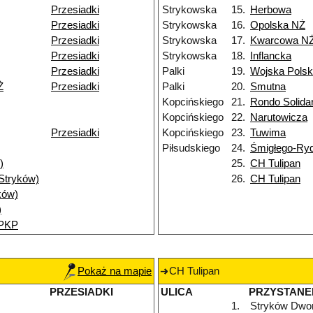
Przesiadki
Strykowska
15.
Herbowa
Przesiadki
Strykowska
16.
Opolska NŻ
Przesiadki
Strykowska
17.
Kwarcowa N
Przesiadki
Strykowska
18.
Inflancka
Przesiadki
Palki
19.
Wojska Polsk
Ż
Przesiadki
Palki
20.
Smutna
Kopcińskiego
21.
Rondo Solida
Kopcińskiego
22.
Narutowicza
Przesiadki
Kopcińskiego
23.
Tuwima
Piłsudskiego
24.
Śmigłego-Ry
)
25.
CH Tulipan
(Stryków)
26.
CH Tulipan
ków)
)
 PKP
Pokaż na mapie
CH Tulipan
PRZESIADKI
ULICA
PRZYSTANE
1.
Stryków Dwo