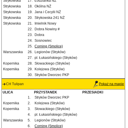
Strykowska
17.
Łodzianka NŻ
Strykowska
18.
Okólna NŻ
Strykowska
19.
Jana i Cecylii NŻ
Strykowska
20.
Strykowska 241 NŻ
Strykowska
21.
Imielnik Nowy
22.
Dobra Nowiny #
23.
Dobra
24.
Sosnowiec
25.
Corning (Smolice)
Warszawska
26.
Legionów (Stryków)
27.
pl. Łukasińskiego (Stryków)
Kopernika
28.
Słowackiego (Stryków)
Kopernika
29.
Kolejowa (Stryków)
30.
Stryków Dworzec PKP
CH Tulipan
Pokaż na mapie
ULICA
PRZYSTANEK
PRZESIADKI
1.
Stryków Dworzec PKP
Kopernika
2.
Kolejowa (Stryków)
Kopernika
3.
Słowackiego (Stryków)
4.
pl. Łukasińskiego (Stryków)
Warszawska
5.
Legionów (Stryków)
6.
Corning (Smolice)