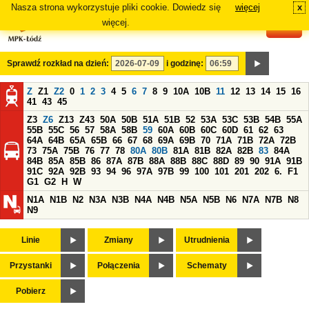
Nasza strona wykorzystuje pliki cookie. Dowiedz się
więcej
x
#
więcej.
Sprawdź rozkład na dzień:
i godzinę:
Z
Z1
Z2
0
1
2
3
4
5
6
7
8
9
10A
10B
11
12
13
14
15
16
41
43
45
Z3
Z6
Z13
Z43
50A
50B
51A
51B
52
53A
53C
53B
54B
55A
55B
55C
56
57
58A
58B
59
60A
60B
60C
60D
61
62
63
64A
64B
65A
65B
66
67
68
69A
69B
70
71A
71B
72A
72B
73
75A
75B
76
77
78
80A
80B
81A
81B
82A
82B
83
84A
84B
85A
85B
86
87A
87B
88A
88B
88C
88D
89
90
91A
91B
91C
92A
92B
93
94
96
97A
97B
99
100
101
201
202
6.
F1
G1
G2
H
W
N1A
N1B
N2
N3A
N3B
N4A
N4B
N5A
N5B
N6
N7A
N7B
N8
N9
Linie
Zmiany
Utrudnienia
Przystanki
Połączenia
Schematy
Pobierz