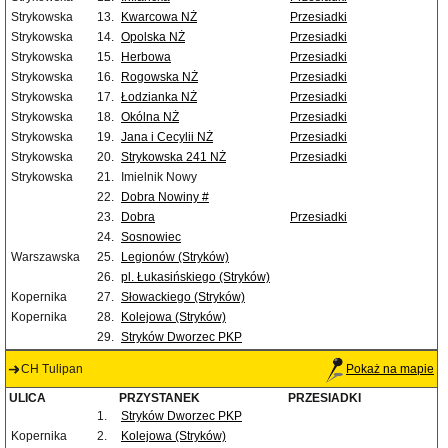
Strykowska
13.
Kwarcowa NŻ
Przesiadki
Strykowska
14.
Opolska NŻ
Przesiadki
Strykowska
15.
Herbowa
Przesiadki
Strykowska
16.
Rogowska NŻ
Przesiadki
Strykowska
17.
Łodzianka NŻ
Przesiadki
Strykowska
18.
Okólna NŻ
Przesiadki
Strykowska
19.
Jana i Cecylii NŻ
Przesiadki
Strykowska
20.
Strykowska 241 NŻ
Przesiadki
Strykowska
21.
Imielnik Nowy
22.
Dobra Nowiny #
23.
Dobra
Przesiadki
24.
Sosnowiec
Warszawska
25.
Legionów (Stryków)
26.
pl. Łukasińskiego (Stryków)
Kopernika
27.
Słowackiego (Stryków)
Kopernika
28.
Kolejowa (Stryków)
29.
Stryków Dworzec PKP
CH Tulipan
Pokaż na mapie
ULICA
PRZYSTANEK
PRZESIADKI
1.
Stryków Dworzec PKP
Kopernika
2.
Kolejowa (Stryków)