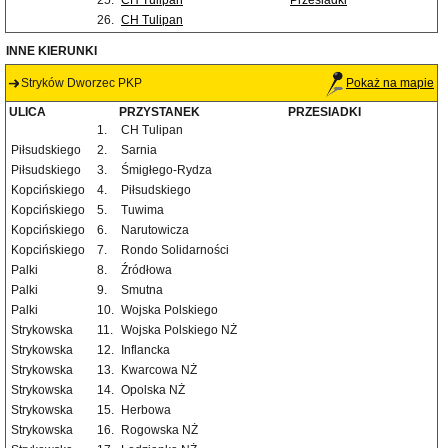
25.
CH Tulipan
Przesiadki
26.
CH Tulipan
INNE KIERUNKI
Stryków Dworzec PKP
Pokaż na mapie
ULICA
PRZYSTANEK
PRZESIADKI
1.
CH Tulipan
Piłsudskiego
2.
Sarnia
Piłsudskiego
3.
Śmigłego-Rydza
Kopcińskiego
4.
Piłsudskiego
Kopcińskiego
5.
Tuwima
Kopcińskiego
6.
Narutowicza
Kopcińskiego
7.
Rondo Solidarności
Palki
8.
Źródłowa
Palki
9.
Smutna
Palki
10.
Wojska Polskiego
Strykowska
11.
Wojska Polskiego NŻ
Strykowska
12.
Inflancka
Strykowska
13.
Kwarcowa NŻ
Strykowska
14.
Opolska NŻ
Strykowska
15.
Herbowa
Strykowska
16.
Rogowska NŻ