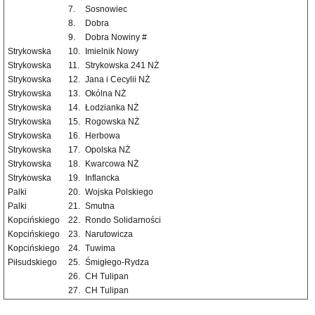
7.
Sosnowiec
8.
Dobra
9.
Dobra Nowiny #
Strykowska
10.
Imielnik Nowy
Strykowska
11.
Strykowska 241 NŻ
Strykowska
12.
Jana i Cecylii NŻ
Strykowska
13.
Okólna NŻ
Strykowska
14.
Łodzianka NŻ
Strykowska
15.
Rogowska NŻ
Strykowska
16.
Herbowa
Strykowska
17.
Opolska NŻ
Strykowska
18.
Kwarcowa NŻ
Strykowska
19.
Inflancka
Palki
20.
Wojska Polskiego
Palki
21.
Smutna
Kopcińskiego
22.
Rondo Solidarności
Kopcińskiego
23.
Narutowicza
Kopcińskiego
24.
Tuwima
Piłsudskiego
25.
Śmigłego-Rydza
26.
CH Tulipan
27.
CH Tulipan