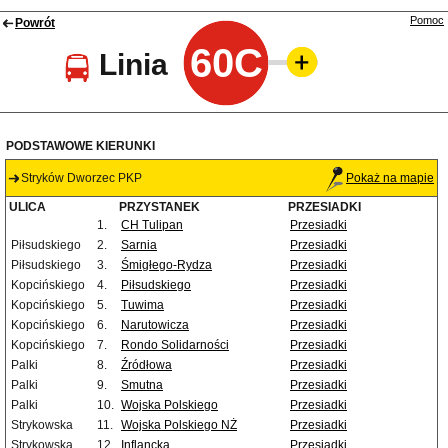
Pomoc
Powrót
60C
Linia
PODSTAWOWE KIERUNKI
Stryków Dworzec PKP
Pokaż na mapie
ULICA
PRZYSTANEK
PRZESIADKI
1.
CH Tulipan
Przesiadki
Piłsudskiego
2.
Sarnia
Przesiadki
Piłsudskiego
3.
Śmigłego-Rydza
Przesiadki
Kopcińskiego
4.
Piłsudskiego
Przesiadki
Kopcińskiego
5.
Tuwima
Przesiadki
Kopcińskiego
6.
Narutowicza
Przesiadki
Kopcińskiego
7.
Rondo Solidarności
Przesiadki
Palki
8.
Źródłowa
Przesiadki
Palki
9.
Smutna
Przesiadki
Palki
10.
Wojska Polskiego
Przesiadki
Strykowska
11.
Wojska Polskiego NŻ
Przesiadki
Strykowska
12.
Inflancka
Przesiadki