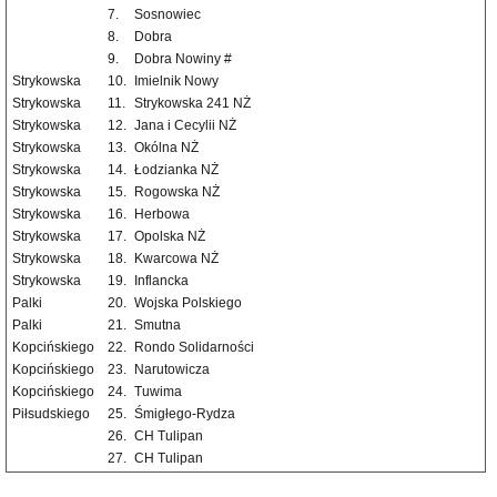
7.
Sosnowiec
8.
Dobra
9.
Dobra Nowiny #
Strykowska
10.
Imielnik Nowy
Strykowska
11.
Strykowska 241 NŻ
Strykowska
12.
Jana i Cecylii NŻ
Strykowska
13.
Okólna NŻ
Strykowska
14.
Łodzianka NŻ
Strykowska
15.
Rogowska NŻ
Strykowska
16.
Herbowa
Strykowska
17.
Opolska NŻ
Strykowska
18.
Kwarcowa NŻ
Strykowska
19.
Inflancka
Palki
20.
Wojska Polskiego
Palki
21.
Smutna
Kopcińskiego
22.
Rondo Solidarności
Kopcińskiego
23.
Narutowicza
Kopcińskiego
24.
Tuwima
Piłsudskiego
25.
Śmigłego-Rydza
26.
CH Tulipan
27.
CH Tulipan