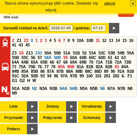
Nasza strona wykorzystuje pliki cookie. Dowiedz się
więcej
x
#
więcej.
Sprawdź rozkład na dzień:
i godzinę:
Z
Z1
Z2
0
1
2
3
4
5
6
7
8
9
10A
10B
11
12
13
14
15
16
41
43
45
Z3
Z6
Z13
Z43
50A
50B
51A
51B
52
53A
53C
53B
54B
55A
55B
55C
56
57
58A
58B
59
60A
60B
60C
60D
61
62
63
64A
64B
65A
65B
66
67
68
69A
69B
70
71A
71B
72A
72B
73
75A
75B
76
77
78
80A
80B
81A
81B
82A
82B
83
84A
84B
85A
85B
86
87A
87B
88A
88B
88C
88D
89
90
91A
91B
91C
92A
92B
93
94
96
97A
97B
99
100
101
201
202
6.
F1
G1
G2
H
W
N1A
N1B
N2
N3A
N3B
N4A
N4B
N5A
N5B
N6
N7A
N7B
N8
N9
Linie
Zmiany
Utrudnienia
Przystanki
Połączenia
Schematy
Pobierz