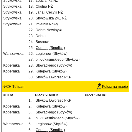
Strykowska
17.
Łodzianka NŻ
Strykowska
18.
Okólna NŻ
Strykowska
19.
Jana i Cecylii NŻ
Strykowska
20.
Strykowska 241 NŻ
Strykowska
21.
Imielnik Nowy
22.
Dobra Nowiny #
23.
Dobra
24.
Sosnowiec
25.
Corning (Smolice)
Warszawska
26.
Legionów (Stryków)
27.
pl. Łukasińskiego (Stryków)
Kopernika
28.
Słowackiego (Stryków)
Kopernika
29.
Kolejowa (Stryków)
30.
Stryków Dworzec PKP
CH Tulipan
Pokaż na mapie
ULICA
PRZYSTANEK
PRZESIADKI
1.
Stryków Dworzec PKP
Kopernika
2.
Kolejowa (Stryków)
Kopernika
3.
Słowackiego (Stryków)
4.
pl. Łukasińskiego (Stryków)
Warszawska
5.
Legionów (Stryków)
6.
Corning (Smolice)