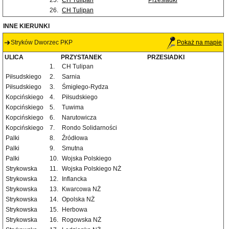
25.
CH Tulipan
Przesiadki
26.
CH Tulipan
INNE KIERUNKI
Stryków Dworzec PKP
Pokaż na mapie
ULICA
PRZYSTANEK
PRZESIADKI
1.
CH Tulipan
Piłsudskiego
2.
Sarnia
Piłsudskiego
3.
Śmigłego-Rydza
Kopcińskiego
4.
Piłsudskiego
Kopcińskiego
5.
Tuwima
Kopcińskiego
6.
Narutowicza
Kopcińskiego
7.
Rondo Solidarności
Palki
8.
Źródłowa
Palki
9.
Smutna
Palki
10.
Wojska Polskiego
Strykowska
11.
Wojska Polskiego NŻ
Strykowska
12.
Inflancka
Strykowska
13.
Kwarcowa NŻ
Strykowska
14.
Opolska NŻ
Strykowska
15.
Herbowa
Strykowska
16.
Rogowska NŻ