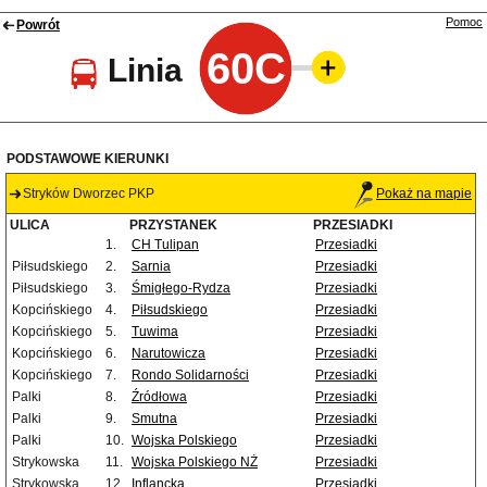
Pomoc
Powrót
60C
Linia
PODSTAWOWE KIERUNKI
Stryków Dworzec PKP
Pokaż na mapie
ULICA
PRZYSTANEK
PRZESIADKI
1.
CH Tulipan
Przesiadki
Piłsudskiego
2.
Sarnia
Przesiadki
Piłsudskiego
3.
Śmigłego-Rydza
Przesiadki
Kopcińskiego
4.
Piłsudskiego
Przesiadki
Kopcińskiego
5.
Tuwima
Przesiadki
Kopcińskiego
6.
Narutowicza
Przesiadki
Kopcińskiego
7.
Rondo Solidarności
Przesiadki
Palki
8.
Źródłowa
Przesiadki
Palki
9.
Smutna
Przesiadki
Palki
10.
Wojska Polskiego
Przesiadki
Strykowska
11.
Wojska Polskiego NŻ
Przesiadki
Strykowska
12.
Inflancka
Przesiadki