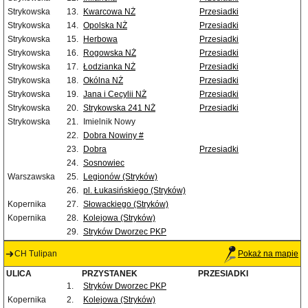
Strykowska
13.
Kwarcowa NŻ
Przesiadki
Strykowska
14.
Opolska NŻ
Przesiadki
Strykowska
15.
Herbowa
Przesiadki
Strykowska
16.
Rogowska NŻ
Przesiadki
Strykowska
17.
Łodzianka NŻ
Przesiadki
Strykowska
18.
Okólna NŻ
Przesiadki
Strykowska
19.
Jana i Cecylii NŻ
Przesiadki
Strykowska
20.
Strykowska 241 NŻ
Przesiadki
Strykowska
21.
Imielnik Nowy
22.
Dobra Nowiny #
23.
Dobra
Przesiadki
24.
Sosnowiec
Warszawska
25.
Legionów (Stryków)
26.
pl. Łukasińskiego (Stryków)
Kopernika
27.
Słowackiego (Stryków)
Kopernika
28.
Kolejowa (Stryków)
29.
Stryków Dworzec PKP
CH Tulipan
Pokaż na mapie
ULICA
PRZYSTANEK
PRZESIADKI
1.
Stryków Dworzec PKP
Kopernika
2.
Kolejowa (Stryków)