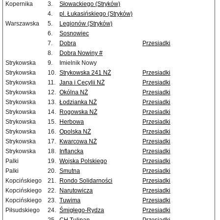
Kopernika
3.
Słowackiego (Stryków)
4.
pl. Łukasińskiego (Stryków)
Warszawska
5.
Legionów (Stryków)
6.
Sosnowiec
7.
Dobra
Przesiadki
8.
Dobra Nowiny #
Strykowska
9.
Imielnik Nowy
Strykowska
10.
Strykowska 241 NŻ
Przesiadki
Strykowska
11.
Jana i Cecylii NŻ
Przesiadki
Strykowska
12.
Okólna NŻ
Przesiadki
Strykowska
13.
Łodzianka NŻ
Przesiadki
Strykowska
14.
Rogowska NŻ
Przesiadki
Strykowska
15.
Herbowa
Przesiadki
Strykowska
16.
Opolska NŻ
Przesiadki
Strykowska
17.
Kwarcowa NŻ
Przesiadki
Strykowska
18.
Inflancka
Przesiadki
Palki
19.
Wojska Polskiego
Przesiadki
Palki
20.
Smutna
Przesiadki
Kopcińskiego
21.
Rondo Solidarności
Przesiadki
Kopcińskiego
22.
Narutowicza
Przesiadki
Kopcińskiego
23.
Tuwima
Przesiadki
Piłsudskiego
24.
Śmigłego-Rydza
Przesiadki