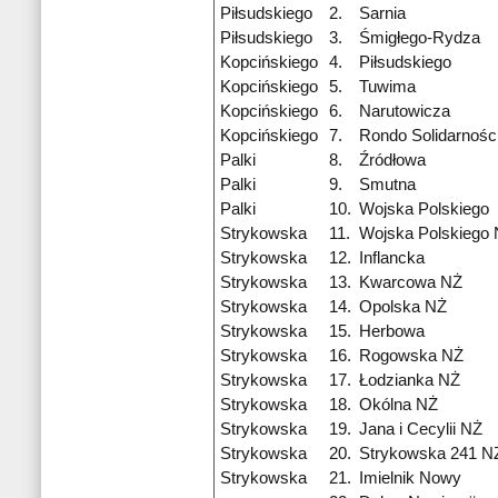
Piłsudskiego
2.
Sarnia
Piłsudskiego
3.
Śmigłego-Rydza
Kopcińskiego
4.
Piłsudskiego
Kopcińskiego
5.
Tuwima
Kopcińskiego
6.
Narutowicza
Kopcińskiego
7.
Rondo Solidarnośc
Palki
8.
Źródłowa
Palki
9.
Smutna
Palki
10.
Wojska Polskiego
Strykowska
11.
Wojska Polskiego
Strykowska
12.
Inflancka
Strykowska
13.
Kwarcowa NŻ
Strykowska
14.
Opolska NŻ
Strykowska
15.
Herbowa
Strykowska
16.
Rogowska NŻ
Strykowska
17.
Łodzianka NŻ
Strykowska
18.
Okólna NŻ
Strykowska
19.
Jana i Cecylii NŻ
Strykowska
20.
Strykowska 241 N
Strykowska
21.
Imielnik Nowy