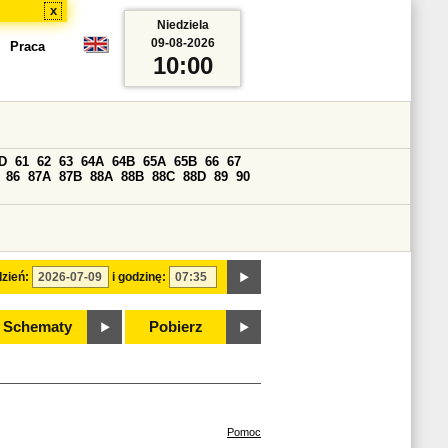
x
Niedziela
09-08-2026
Praca
10:00
D
61
62
63
64A
64B
65A
65B
66
67
86
87A
87B
88A
88B
88C
88D
89
90
zień:
i godzinę:
Schematy
Pobierz
Pomoc