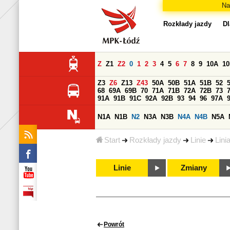
Na
Rozkłady jazdy
Dl
Z
Z1
Z2
0
1
2
3
4
5
6
7
8
9
10A
1
Z3
Z6
Z13
Z43
50A
50B
51A
51B
52
68
69A
69B
70
71A
71B
72A
72B
73
91A
91B
91C
92A
92B
93
94
96
97A
N1A
N1B
N2
N3A
N3B
N4A
N4B
N5A
Start
Rozkłady jazdy
Linie
Lini
Linie
Zmiany
Powrót