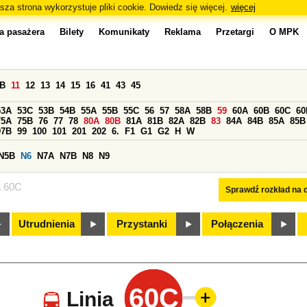
sza strona wykorzystuje pliki cookie. Dowiedz się więcej.
więcej
a pasażera
Bilety
Komunikaty
Reklama
Przetargi
O MPK
0B
11
12
13
14
15
16
41
43
45
53A
53C
53B
54B
55A
55B
55C
56
57
58A
58B
59
60A
60B
60C
60
75A
75B
76
77
78
80A
80B
81A
81B
82A
82B
83
84A
84B
85A
85B
97B
99
100
101
201
202
6.
F1
G1
G2
H
W
N5B
N6
N7A
N7B
N8
N9
a 60C
Sprawdź rozkład na d
Utrudnienia
Przystanki
Połączenia
60C
Linia