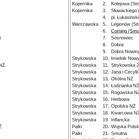
Kopernika
2.
Kolejowa (St
Kopernika
3.
Słowackiego 
4.
pl. Łukasińsk
Warszawska
5.
Legionów (St
6.
Corning (Smo
i
7.
Sosnowiec
8.
Dobra
9.
Dobra Nowiny
Strykowska
10.
Imielnik Now
 NŻ
Strykowska
11.
Strykowska 
Strykowska
12.
Jana i Cecyli
Strykowska
13.
Okólna NŻ
Strykowska
14.
Łodzianka N
Strykowska
15.
Rogowska N
Strykowska
16.
Herbowa
Strykowska
17.
Opolska NŻ
Strykowska
18.
Kwarcowa N
Strykowska
19.
Inflancka
Ż
Palki
20.
Wojska Polsk
Palki
21.
Smutna