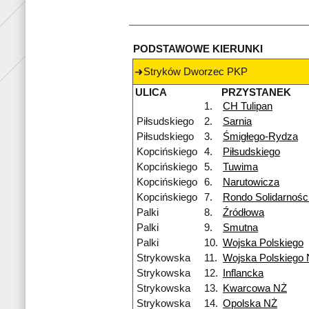
PODSTAWOWE KIERUNKI
Stryków Dworzec PKP
ULICA
PRZYSTANEK
1.
CH Tulipan
Piłsudskiego
2.
Sarnia
Piłsudskiego
3.
Śmigłego-Rydza
Kopcińskiego
4.
Piłsudskiego
Kopcińskiego
5.
Tuwima
Kopcińskiego
6.
Narutowicza
Kopcińskiego
7.
Rondo Solidarnośc
Palki
8.
Źródłowa
Palki
9.
Smutna
Palki
10.
Wojska Polskiego
Strykowska
11.
Wojska Polskiego
Strykowska
12.
Inflancka
Strykowska
13.
Kwarcowa NŻ
Strykowska
14.
Opolska NŻ