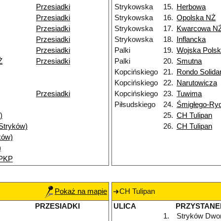
Przesiadki
Strykowska
15.
Herbowa
Przesiadki
Strykowska
16.
Opolska NŻ
Przesiadki
Strykowska
17.
Kwarcowa N
Przesiadki
Strykowska
18.
Inflancka
Przesiadki
Palki
19.
Wojska Polsk
Ż
Przesiadki
Palki
20.
Smutna
Kopcińskiego
21.
Rondo Solida
Kopcińskiego
22.
Narutowicza
Przesiadki
Kopcińskiego
23.
Tuwima
Piłsudskiego
24.
Śmigłego-Ry
)
25.
CH Tulipan
(Stryków)
26.
CH Tulipan
ków)
)
 PKP
Pokaż na mapie
CH Tulipan
PRZESIADKI
ULICA
PRZYSTANE
1.
Stryków Dwo