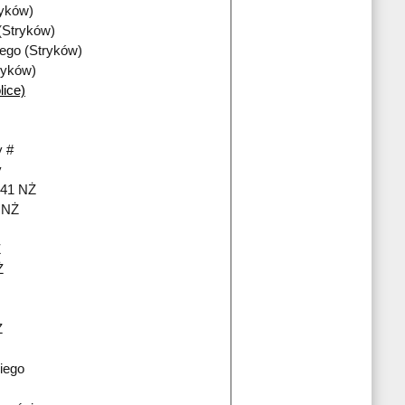
ryków)
(Stryków)
iego (Stryków)
ryków)
lice)
 #
y
241 NŻ
i NŻ
Ż
Ż
Ż
iego