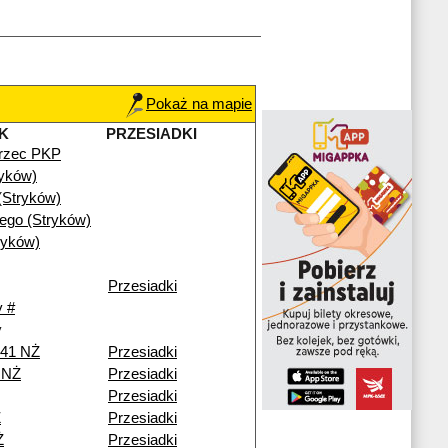
Pokaż na mapie
K
PRZESIADKI
rzec PKP
ryków)
(Stryków)
iego (Stryków)
ryków)
Przesiadki
 #
y
241 NŻ
Przesiadki
i NŻ
Przesiadki
Przesiadki
Ż
Przesiadki
Ż
Przesiadki