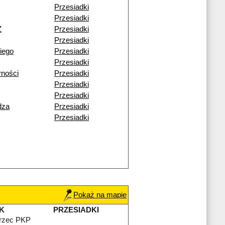
Przesiadki
Przesiadki
Ż
Przesiadki
Przesiadki
iego
Przesiadki
Przesiadki
rności
Przesiadki
Przesiadki
Przesiadki
dza
Przesiadki
Przesiadki
Pokaż na mapie
K
PRZESIADKI
rzec PKP