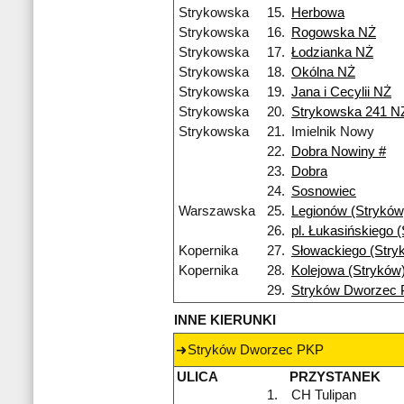
Strykowska
15.
Herbowa
Strykowska
16.
Rogowska NŻ
Strykowska
17.
Łodzianka NŻ
Strykowska
18.
Okólna NŻ
Strykowska
19.
Jana i Cecylii NŻ
Strykowska
20.
Strykowska 241 N
Strykowska
21.
Imielnik Nowy
22.
Dobra Nowiny #
23.
Dobra
24.
Sosnowiec
Warszawska
25.
Legionów (Stryków
26.
pl. Łukasińskiego 
Kopernika
27.
Słowackiego (Stry
Kopernika
28.
Kolejowa (Stryków
29.
Stryków Dworzec
INNE KIERUNKI
Stryków Dworzec PKP
ULICA
PRZYSTANEK
1.
CH Tulipan