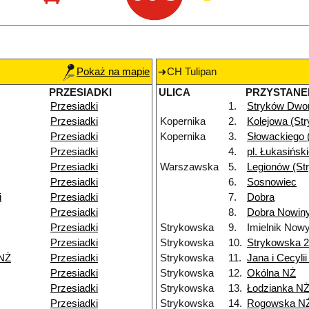
Pokaż na mapie
CH Tulipan
PRZESIADKI
ULICA
PRZYSTANE
Przesiadki
1.
Stryków Dwo
Przesiadki
Kopernika
2.
Kolejowa (St
Przesiadki
Kopernika
3.
Słowackiego 
Przesiadki
4.
pl. Łukasińsk
Przesiadki
Warszawska
5.
Legionów (St
Przesiadki
6.
Sosnowiec
i
Przesiadki
7.
Dobra
Przesiadki
8.
Dobra Nowiny
Przesiadki
Strykowska
9.
Imielnik Now
Przesiadki
Strykowska
10.
Strykowska 
 NŻ
Przesiadki
Strykowska
11.
Jana i Cecyli
Przesiadki
Strykowska
12.
Okólna NŻ
Przesiadki
Strykowska
13.
Łodzianka N
Przesiadki
Strykowska
14.
Rogowska N