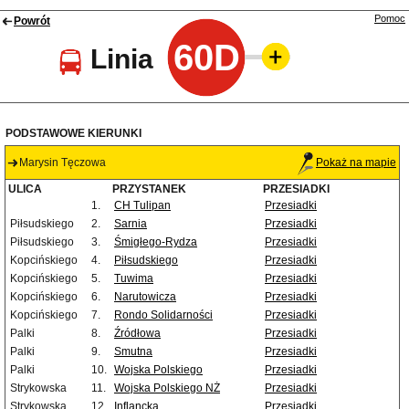
Pomoc
Powrót
60D
Linia
PODSTAWOWE KIERUNKI
Marysin Tęczowa
Pokaż na mapie
ULICA
PRZYSTANEK
PRZESIADKI
1.
CH Tulipan
Przesiadki
Piłsudskiego
2.
Sarnia
Przesiadki
Piłsudskiego
3.
Śmigłego-Rydza
Przesiadki
Kopcińskiego
4.
Piłsudskiego
Przesiadki
Kopcińskiego
5.
Tuwima
Przesiadki
Kopcińskiego
6.
Narutowicza
Przesiadki
Kopcińskiego
7.
Rondo Solidarności
Przesiadki
Palki
8.
Źródłowa
Przesiadki
Palki
9.
Smutna
Przesiadki
Palki
10.
Wojska Polskiego
Przesiadki
Strykowska
11.
Wojska Polskiego NŻ
Przesiadki
Strykowska
12.
Inflancka
Przesiadki