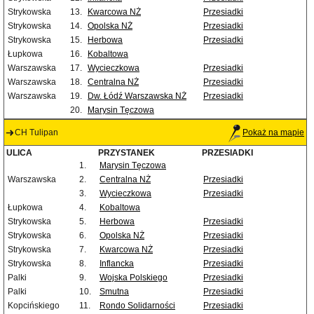
Strykowska
13.
Kwarcowa NŻ
Przesiadki
Strykowska
14.
Opolska NŻ
Przesiadki
Strykowska
15.
Herbowa
Przesiadki
Łupkowa
16.
Kobaltowa
Warszawska
17.
Wycieczkowa
Przesiadki
Warszawska
18.
Centralna NŻ
Przesiadki
Warszawska
19.
Dw. Łódź Warszawska NŻ
Przesiadki
20.
Marysin Tęczowa
CH Tulipan
Pokaż na mapie
ULICA
PRZYSTANEK
PRZESIADKI
1.
Marysin Tęczowa
Warszawska
2.
Centralna NŻ
Przesiadki
3.
Wycieczkowa
Przesiadki
Łupkowa
4.
Kobaltowa
Strykowska
5.
Herbowa
Przesiadki
Strykowska
6.
Opolska NŻ
Przesiadki
Strykowska
7.
Kwarcowa NŻ
Przesiadki
Strykowska
8.
Inflancka
Przesiadki
Palki
9.
Wojska Polskiego
Przesiadki
Palki
10.
Smutna
Przesiadki
Kopcińskiego
11.
Rondo Solidarności
Przesiadki