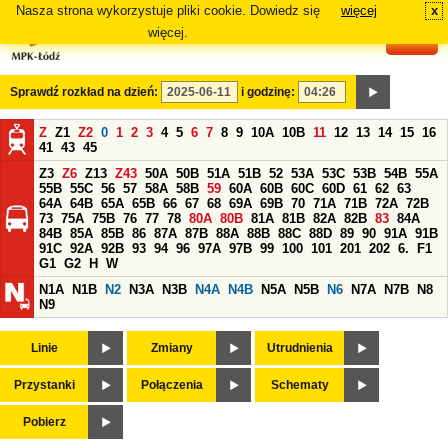
Nasza strona wykorzystuje pliki cookie. Dowiedz się
więcej
x
#
więcej.
Sprawdź rozkład na dzień:
i godzinę:
Z
Z1
Z2
0
1
2
3
4
5
6
7
8
9
10A
10B
11
12
13
14
15
16
41
43
45
Z3
Z6
Z13
Z43
50A
50B
51A
51B
52
53A
53C
53B
54B
55A
55B
55C
56
57
58A
58B
59
60A
60B
60C
60D
61
62
63
64A
64B
65A
65B
66
67
68
69A
69B
70
71A
71B
72A
72B
73
75A
75B
76
77
78
80A
80B
81A
81B
82A
82B
83
84A
84B
85A
85B
86
87A
87B
88A
88B
88C
88D
89
90
91A
91B
91C
92A
92B
93
94
96
97A
97B
99
100
101
201
202
6.
F1
G1
G2
H
W
N1A
N1B
N2
N3A
N3B
N4A
N4B
N5A
N5B
N6
N7A
N7B
N8
N9
Linie
Zmiany
Utrudnienia
Przystanki
Połączenia
Schematy
Pobierz