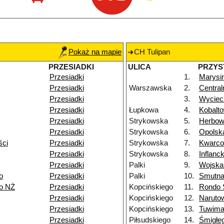
Pokaż na mapie
CH Tulipan
PRZESIADKI
ULICA
PRZYS
Przesiadki
1.
Marysi
Przesiadki
Warszawska
2.
Centra
Przesiadki
3.
Wycie
Przesiadki
Łupkowa
4.
Kobalt
Przesiadki
Strykowska
5.
Herbo
Przesiadki
Strykowska
6.
Opolsk
ści
Przesiadki
Strykowska
7.
Kwarc
Przesiadki
Strykowska
8.
Inflanc
Przesiadki
Palki
9.
Wojska
o
Przesiadki
Palki
10.
Smutn
go NŻ
Przesiadki
Kopcińskiego
11.
Rondo S
Przesiadki
Kopcińskiego
12.
Naruto
Przesiadki
Kopcińskiego
13.
Tuwim
Przesiadki
Piłsudskiego
14.
Śmigłe