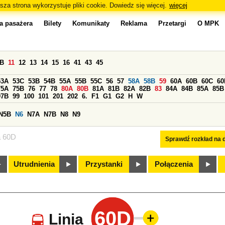
sza strona wykorzystuje pliki cookie. Dowiedz się więcej.
więcej
a pasażera
Bilety
Komunikaty
Reklama
Przetargi
O MPK
0B
11
12
13
14
15
16
41
43
45
53A
53C
53B
54B
55A
55B
55C
56
57
58A
58B
59
60A
60B
60C
60
75A
75B
76
77
78
80A
80B
81A
81B
82A
82B
83
84A
84B
85A
85B
97B
99
100
101
201
202
6.
F1
G1
G2
H
W
N5B
N6
N7A
N7B
N8
N9
a 60D
Sprawdź rozkład na d
Utrudnienia
Przystanki
Połączenia
60D
Linia