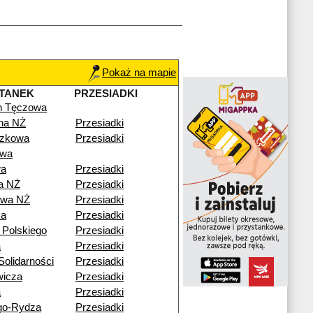
Pokaż na mapie
TANEK
PRZESIADKI
n Tęczowa
lna NŻ
Przesiadki
czkowa
Przesiadki
owa
wa
Przesiadki
a NŻ
Przesiadki
owa NŻ
Przesiadki
ka
Przesiadki
 Polskiego
Przesiadki
a
Przesiadki
olidarności
Przesiadki
wicza
Przesiadki
a
Przesiadki
go-Rydza
Przesiadki