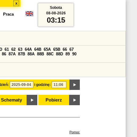
x
Sobota
08-08-2026
Praca
03:15
D
61
62
63
64A
64B
65A
65B
66
67
86
87A
87B
88A
88B
88C
88D
89
90
zień:
i godzinę:
Schematy
Pobierz
Pomoc