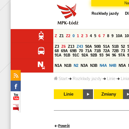
Na
Rozkłady jazdy
Dl
Z
Z1
Z2
0
1
2
3
4
5
6
7
8
9
10A
1
Z3
Z6
Z13
Z43
50A
50B
51A
51B
52
68
69A
69B
70
71A
71B
72A
72B
73
91A
91B
91C
92A
92B
93
94
96
97A
N1A
N1B
N2
N3A
N3B
N4A
N4B
N5A
Start
Rozkłady jazdy
Linie
Lini
Linie
Zmiany
Powrót