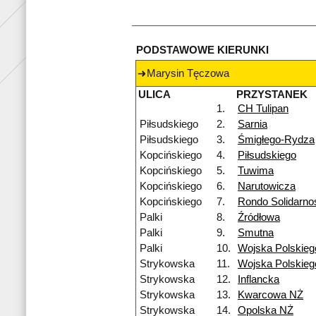
PODSTAWOWE KIERUNKI
Marysin Tęczowa
ULICA
PRZYSTANEK
1.
CH Tulipan
Piłsudskiego
2.
Sarnia
Piłsudskiego
3.
Śmigłego-Rydza
Kopcińskiego
4.
Piłsudskiego
Kopcińskiego
5.
Tuwima
Kopcińskiego
6.
Narutowicza
Kopcińskiego
7.
Rondo Solidarno
Palki
8.
Źródłowa
Palki
9.
Smutna
Palki
10.
Wojska Polskieg
Strykowska
11.
Wojska Polskie
Strykowska
12.
Inflancka
Strykowska
13.
Kwarcowa NŻ
Strykowska
14.
Opolska NŻ