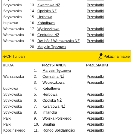
Strykowska
13.
Kwarcowa NŻ
Przesiadki
Strykowska
14.
Opolska NŻ
Przesiadki
Strykowska
15.
Herbowa
Przesiadki
Łupkowa
16.
Kobaltowa
Warszawska
17.
Wycieczkowa
Przesiadki
Warszawska
18.
Centralna NŻ
Przesiadki
Warszawska
19.
Dw. Łódź Warszawska NŻ
Przesiadki
20.
Marysin Tęczowa
CH Tulipan
Pokaż na mapie
ULICA
PRZYSTANEK
PRZESIADKI
1.
Marysin Tęczowa
Warszawska
2.
Centralna NŻ
Przesiadki
3.
Wycieczkowa
Przesiadki
Łupkowa
4.
Kobaltowa
Strykowska
5.
Herbowa
Przesiadki
Strykowska
6.
Opolska NŻ
Przesiadki
Strykowska
7.
Kwarcowa NŻ
Przesiadki
Strykowska
8.
Inflancka
Przesiadki
Palki
9.
Wojska Polskiego
Przesiadki
Palki
10.
Smutna
Przesiadki
Kopcińskiego
11.
Rondo Solidarności
Przesiadki