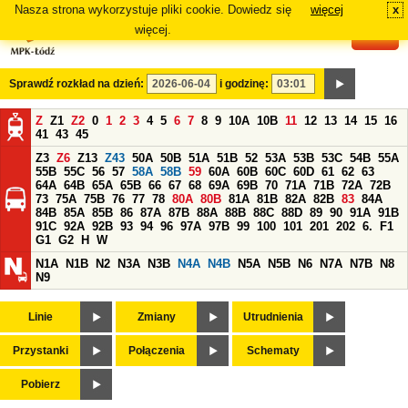
Nasza strona wykorzystuje pliki cookie. Dowiedz się
więcej
x
#
więcej.
Sprawdź rozkład na dzień:
i godzinę:
Z
Z1
Z2
0
1
2
3
4
5
6
7
8
9
10A
10B
11
12
13
14
15
16
41
43
45
Z3
Z6
Z13
Z43
50A
50B
51A
51B
52
53A
53B
53C
54B
55A
55B
55C
56
57
58A
58B
59
60A
60B
60C
60D
61
62
63
64A
64B
65A
65B
66
67
68
69A
69B
70
71A
71B
72A
72B
73
75A
75B
76
77
78
80A
80B
81A
81B
82A
82B
83
84A
84B
85A
85B
86
87A
87B
88A
88B
88C
88D
89
90
91A
91B
91C
92A
92B
93
94
96
97A
97B
99
100
101
201
202
6.
F1
G1
G2
H
W
N1A
N1B
N2
N3A
N3B
N4A
N4B
N5A
N5B
N6
N7A
N7B
N8
N9
Linie
Zmiany
Utrudnienia
Przystanki
Połączenia
Schematy
Pobierz