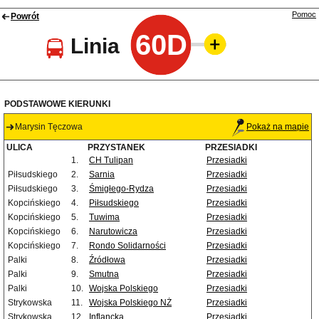
Pomoc
Powrót
60D
Linia
PODSTAWOWE KIERUNKI
Marysin Tęczowa
Pokaż na mapie
ULICA
PRZYSTANEK
PRZESIADKI
1.
CH Tulipan
Przesiadki
Piłsudskiego
2.
Sarnia
Przesiadki
Piłsudskiego
3.
Śmigłego-Rydza
Przesiadki
Kopcińskiego
4.
Piłsudskiego
Przesiadki
Kopcińskiego
5.
Tuwima
Przesiadki
Kopcińskiego
6.
Narutowicza
Przesiadki
Kopcińskiego
7.
Rondo Solidarności
Przesiadki
Palki
8.
Źródłowa
Przesiadki
Palki
9.
Smutna
Przesiadki
Palki
10.
Wojska Polskiego
Przesiadki
Strykowska
11.
Wojska Polskiego NŻ
Przesiadki
Strykowska
12.
Inflancka
Przesiadki