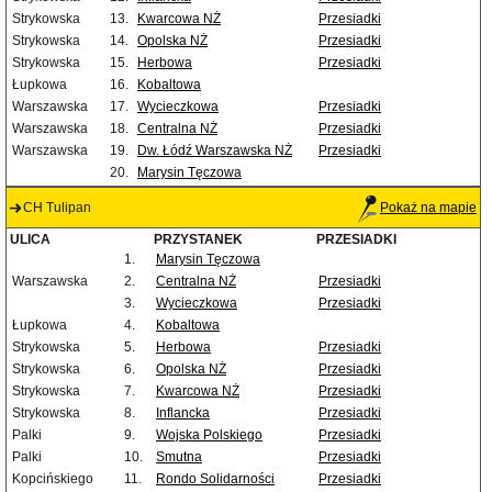
Strykowska
13.
Kwarcowa NŻ
Przesiadki
Strykowska
14.
Opolska NŻ
Przesiadki
Strykowska
15.
Herbowa
Przesiadki
Łupkowa
16.
Kobaltowa
Warszawska
17.
Wycieczkowa
Przesiadki
Warszawska
18.
Centralna NŻ
Przesiadki
Warszawska
19.
Dw. Łódź Warszawska NŻ
Przesiadki
20.
Marysin Tęczowa
CH Tulipan
Pokaż na mapie
ULICA
PRZYSTANEK
PRZESIADKI
1.
Marysin Tęczowa
Warszawska
2.
Centralna NŻ
Przesiadki
3.
Wycieczkowa
Przesiadki
Łupkowa
4.
Kobaltowa
Strykowska
5.
Herbowa
Przesiadki
Strykowska
6.
Opolska NŻ
Przesiadki
Strykowska
7.
Kwarcowa NŻ
Przesiadki
Strykowska
8.
Inflancka
Przesiadki
Palki
9.
Wojska Polskiego
Przesiadki
Palki
10.
Smutna
Przesiadki
Kopcińskiego
11.
Rondo Solidarności
Przesiadki