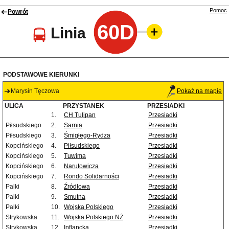
Pomoc
Powrót
60D
Linia
PODSTAWOWE KIERUNKI
Marysin Tęczowa
Pokaż na mapie
ULICA
PRZYSTANEK
PRZESIADKI
1.
CH Tulipan
Przesiadki
Piłsudskiego
2.
Sarnia
Przesiadki
Piłsudskiego
3.
Śmigłego-Rydza
Przesiadki
Kopcińskiego
4.
Piłsudskiego
Przesiadki
Kopcińskiego
5.
Tuwima
Przesiadki
Kopcińskiego
6.
Narutowicza
Przesiadki
Kopcińskiego
7.
Rondo Solidarności
Przesiadki
Palki
8.
Źródłowa
Przesiadki
Palki
9.
Smutna
Przesiadki
Palki
10.
Wojska Polskiego
Przesiadki
Strykowska
11.
Wojska Polskiego NŻ
Przesiadki
Strykowska
12.
Inflancka
Przesiadki