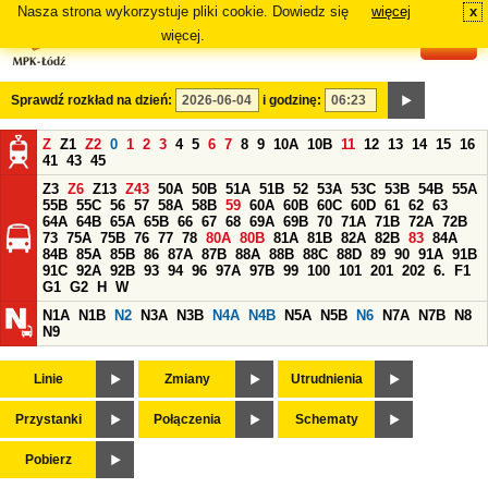
Nasza strona wykorzystuje pliki cookie. Dowiedz się
więcej
x
#
więcej.
Sprawdź rozkład na dzień:
i godzinę:
Z
Z1
Z2
0
1
2
3
4
5
6
7
8
9
10A
10B
11
12
13
14
15
16
41
43
45
Z3
Z6
Z13
Z43
50A
50B
51A
51B
52
53A
53C
53B
54B
55A
55B
55C
56
57
58A
58B
59
60A
60B
60C
60D
61
62
63
64A
64B
65A
65B
66
67
68
69A
69B
70
71A
71B
72A
72B
73
75A
75B
76
77
78
80A
80B
81A
81B
82A
82B
83
84A
84B
85A
85B
86
87A
87B
88A
88B
88C
88D
89
90
91A
91B
91C
92A
92B
93
94
96
97A
97B
99
100
101
201
202
6.
F1
G1
G2
H
W
N1A
N1B
N2
N3A
N3B
N4A
N4B
N5A
N5B
N6
N7A
N7B
N8
N9
Linie
Zmiany
Utrudnienia
Przystanki
Połączenia
Schematy
Pobierz