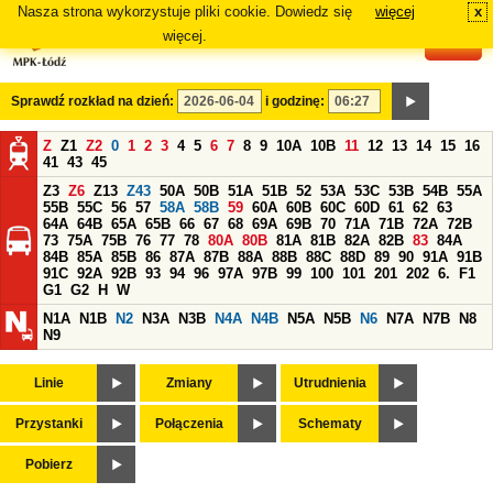
Nasza strona wykorzystuje pliki cookie. Dowiedz się
więcej
x
#
więcej.
Sprawdź rozkład na dzień:
i godzinę:
Z
Z1
Z2
0
1
2
3
4
5
6
7
8
9
10A
10B
11
12
13
14
15
16
41
43
45
Z3
Z6
Z13
Z43
50A
50B
51A
51B
52
53A
53C
53B
54B
55A
55B
55C
56
57
58A
58B
59
60A
60B
60C
60D
61
62
63
64A
64B
65A
65B
66
67
68
69A
69B
70
71A
71B
72A
72B
73
75A
75B
76
77
78
80A
80B
81A
81B
82A
82B
83
84A
84B
85A
85B
86
87A
87B
88A
88B
88C
88D
89
90
91A
91B
91C
92A
92B
93
94
96
97A
97B
99
100
101
201
202
6.
F1
G1
G2
H
W
N1A
N1B
N2
N3A
N3B
N4A
N4B
N5A
N5B
N6
N7A
N7B
N8
N9
Linie
Zmiany
Utrudnienia
Przystanki
Połączenia
Schematy
Pobierz