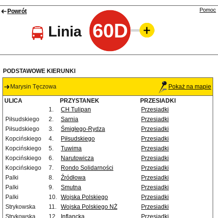
Pomoc
Powrót
60D
Linia
PODSTAWOWE KIERUNKI
Marysin Tęczowa
Pokaż na mapie
ULICA
PRZYSTANEK
PRZESIADKI
1.
CH Tulipan
Przesiadki
Piłsudskiego
2.
Sarnia
Przesiadki
Piłsudskiego
3.
Śmigłego-Rydza
Przesiadki
Kopcińskiego
4.
Piłsudskiego
Przesiadki
Kopcińskiego
5.
Tuwima
Przesiadki
Kopcińskiego
6.
Narutowicza
Przesiadki
Kopcińskiego
7.
Rondo Solidarności
Przesiadki
Palki
8.
Źródłowa
Przesiadki
Palki
9.
Smutna
Przesiadki
Palki
10.
Wojska Polskiego
Przesiadki
Strykowska
11.
Wojska Polskiego NŻ
Przesiadki
Strykowska
12.
Inflancka
Przesiadki