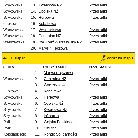
Strykowska
13.
Kwarcowa NŻ
Przesiadki
Strykowska
14.
Opolska NŻ
Przesiadki
Strykowska
15.
Herbowa
Przesiadki
Łupkowa
16.
Kobaltowa
Warszawska
17.
Wycieczkowa
Przesiadki
Warszawska
18.
Centralna NŻ
Przesiadki
Warszawska
19.
Dw. Łódź Warszawska NŻ
Przesiadki
20.
Marysin Tęczowa
CH Tulipan
Pokaż na mapie
ULICA
PRZYSTANEK
PRZESIADKI
1.
Marysin Tęczowa
Warszawska
2.
Centralna NŻ
Przesiadki
3.
Wycieczkowa
Przesiadki
Łupkowa
4.
Kobaltowa
Strykowska
5.
Herbowa
Przesiadki
Strykowska
6.
Opolska NŻ
Przesiadki
Strykowska
7.
Kwarcowa NŻ
Przesiadki
Strykowska
8.
Inflancka
Przesiadki
Palki
9.
Wojska Polskiego
Przesiadki
Palki
10.
Smutna
Przesiadki
Kopcińskiego
11.
Rondo Solidarności
Przesiadki