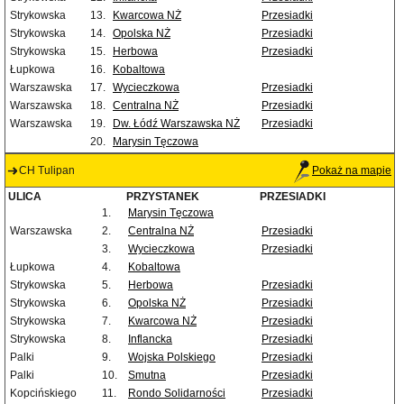
Strykowska
13.
Kwarcowa NŻ
Przesiadki
Strykowska
14.
Opolska NŻ
Przesiadki
Strykowska
15.
Herbowa
Przesiadki
Łupkowa
16.
Kobaltowa
Warszawska
17.
Wycieczkowa
Przesiadki
Warszawska
18.
Centralna NŻ
Przesiadki
Warszawska
19.
Dw. Łódź Warszawska NŻ
Przesiadki
20.
Marysin Tęczowa
CH Tulipan
Pokaż na mapie
ULICA
PRZYSTANEK
PRZESIADKI
1.
Marysin Tęczowa
Warszawska
2.
Centralna NŻ
Przesiadki
3.
Wycieczkowa
Przesiadki
Łupkowa
4.
Kobaltowa
Strykowska
5.
Herbowa
Przesiadki
Strykowska
6.
Opolska NŻ
Przesiadki
Strykowska
7.
Kwarcowa NŻ
Przesiadki
Strykowska
8.
Inflancka
Przesiadki
Palki
9.
Wojska Polskiego
Przesiadki
Palki
10.
Smutna
Przesiadki
Kopcińskiego
11.
Rondo Solidarności
Przesiadki