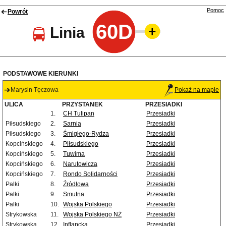
Pomoc
Powrót
60D
Linia
PODSTAWOWE KIERUNKI
Marysin Tęczowa
Pokaż na mapie
ULICA
PRZYSTANEK
PRZESIADKI
1.
CH Tulipan
Przesiadki
Piłsudskiego
2.
Sarnia
Przesiadki
Piłsudskiego
3.
Śmigłego-Rydza
Przesiadki
Kopcińskiego
4.
Piłsudskiego
Przesiadki
Kopcińskiego
5.
Tuwima
Przesiadki
Kopcińskiego
6.
Narutowicza
Przesiadki
Kopcińskiego
7.
Rondo Solidarności
Przesiadki
Palki
8.
Źródłowa
Przesiadki
Palki
9.
Smutna
Przesiadki
Palki
10.
Wojska Polskiego
Przesiadki
Strykowska
11.
Wojska Polskiego NŻ
Przesiadki
Strykowska
12.
Inflancka
Przesiadki