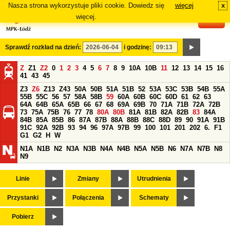
Nasza strona wykorzystuje pliki cookie. Dowiedz się
więcej
x
#
więcej.
Sprawdź rozkład na dzień:
i godzinę:
Z
Z1
Z2
0
1
2
3
4
5
6
7
8
9
10A
10B
11
12
13
14
15
16
41
43
45
Z3
Z6
Z13
Z43
50A
50B
51A
51B
52
53A
53C
53B
54B
55A
55B
55C
56
57
58A
58B
59
60A
60B
60C
60D
61
62
63
64A
64B
65A
65B
66
67
68
69A
69B
70
71A
71B
72A
72B
73
75A
75B
76
77
78
80A
80B
81A
81B
82A
82B
83
84A
84B
85A
85B
86
87A
87B
88A
88B
88C
88D
89
90
91A
91B
91C
92A
92B
93
94
96
97A
97B
99
100
101
201
202
6.
F1
G1
G2
H
W
N1A
N1B
N2
N3A
N3B
N4A
N4B
N5A
N5B
N6
N7A
N7B
N8
N9
Linie
Zmiany
Utrudnienia
Przystanki
Połączenia
Schematy
Pobierz