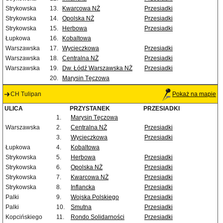
Strykowska
13.
Kwarcowa NŻ
Przesiadki
Strykowska
14.
Opolska NŻ
Przesiadki
Strykowska
15.
Herbowa
Przesiadki
Łupkowa
16.
Kobaltowa
Warszawska
17.
Wycieczkowa
Przesiadki
Warszawska
18.
Centralna NŻ
Przesiadki
Warszawska
19.
Dw. Łódź Warszawska NŻ
Przesiadki
20.
Marysin Tęczowa
CH Tulipan
Pokaż na mapie
ULICA
PRZYSTANEK
PRZESIADKI
1.
Marysin Tęczowa
Warszawska
2.
Centralna NŻ
Przesiadki
3.
Wycieczkowa
Przesiadki
Łupkowa
4.
Kobaltowa
Strykowska
5.
Herbowa
Przesiadki
Strykowska
6.
Opolska NŻ
Przesiadki
Strykowska
7.
Kwarcowa NŻ
Przesiadki
Strykowska
8.
Inflancka
Przesiadki
Palki
9.
Wojska Polskiego
Przesiadki
Palki
10.
Smutna
Przesiadki
Kopcińskiego
11.
Rondo Solidarności
Przesiadki