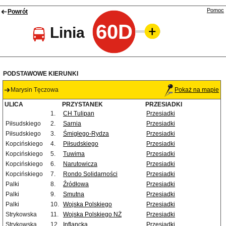
Pomoc
Powrót
60D
Linia
PODSTAWOWE KIERUNKI
Marysin Tęczowa
Pokaż na mapie
ULICA
PRZYSTANEK
PRZESIADKI
1.
CH Tulipan
Przesiadki
Piłsudskiego
2.
Sarnia
Przesiadki
Piłsudskiego
3.
Śmigłego-Rydza
Przesiadki
Kopcińskiego
4.
Piłsudskiego
Przesiadki
Kopcińskiego
5.
Tuwima
Przesiadki
Kopcińskiego
6.
Narutowicza
Przesiadki
Kopcińskiego
7.
Rondo Solidarności
Przesiadki
Palki
8.
Źródłowa
Przesiadki
Palki
9.
Smutna
Przesiadki
Palki
10.
Wojska Polskiego
Przesiadki
Strykowska
11.
Wojska Polskiego NŻ
Przesiadki
Strykowska
12.
Inflancka
Przesiadki