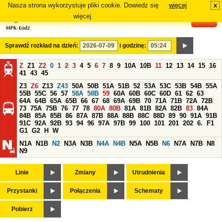
Nasza strona wykorzystuje pliki cookie. Dowiedz się
więcej
x
#
więcej.
Sprawdź rozkład na dzień:
i godzinę:
Z
Z1
Z2
0
1
2
3
4
5
6
7
8
9
10A
10B
11
12
13
14
15
16
41
43
45
Z3
Z6
Z13
Z43
50A
50B
51A
51B
52
53A
53C
53B
54B
55A
55B
55C
56
57
58A
58B
59
60A
60B
60C
60D
61
62
63
64A
64B
65A
65B
66
67
68
69A
69B
70
71A
71B
72A
72B
73
75A
75B
76
77
78
80A
80B
81A
81B
82A
82B
83
84A
84B
85A
85B
86
87A
87B
88A
88B
88C
88D
89
90
91A
91B
91C
92A
92B
93
94
96
97A
97B
99
100
101
201
202
6.
F1
G1
G2
H
W
N1A
N1B
N2
N3A
N3B
N4A
N4B
N5A
N5B
N6
N7A
N7B
N8
N9
Linie
Zmiany
Utrudnienia
Przystanki
Połączenia
Schematy
Pobierz