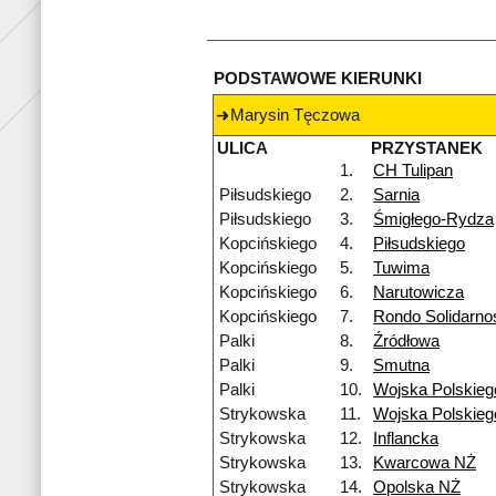
PODSTAWOWE KIERUNKI
Marysin Tęczowa
ULICA
PRZYSTANEK
1.
CH Tulipan
Piłsudskiego
2.
Sarnia
Piłsudskiego
3.
Śmigłego-Rydza
Kopcińskiego
4.
Piłsudskiego
Kopcińskiego
5.
Tuwima
Kopcińskiego
6.
Narutowicza
Kopcińskiego
7.
Rondo Solidarno
Palki
8.
Źródłowa
Palki
9.
Smutna
Palki
10.
Wojska Polskieg
Strykowska
11.
Wojska Polskie
Strykowska
12.
Inflancka
Strykowska
13.
Kwarcowa NŻ
Strykowska
14.
Opolska NŻ