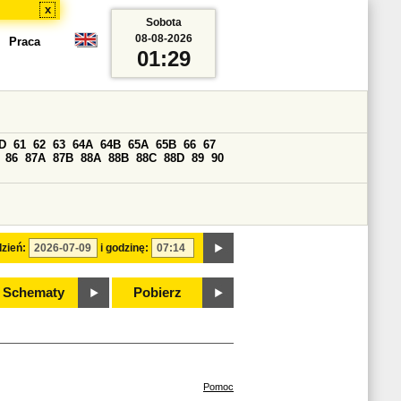
x
Sobota
08-08-2026
Praca
01:29
D
61
62
63
64A
64B
65A
65B
66
67
86
87A
87B
88A
88B
88C
88D
89
90
zień:
i godzinę:
Schematy
Pobierz
Pomoc