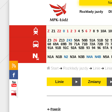
Na
Rozkłady jazdy
Dl
Z
Z1
Z2
0
1
2
3
4
5
6
7
8
9
10A
1
Z3
Z6
Z13
Z43
50A
50B
51A
51B
52
68
69A
69B
70
71A
71B
72A
72B
73
91A
91B
91C
92A
92B
93
94
96
97A
N1A
N1B
N2
N3A
N3B
N4A
N4B
N5A
Start
Rozkłady jazdy
Linie
Lini
Linie
Zmiany
Powrót