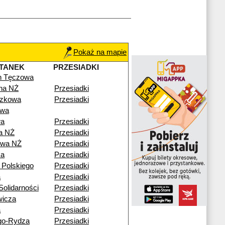
Pokaż na mapie
TANEK
PRZESIADKI
n Tęczowa
lna NŻ
Przesiadki
czkowa
Przesiadki
owa
wa
Przesiadki
a NŻ
Przesiadki
owa NŻ
Przesiadki
ka
Przesiadki
 Polskiego
Przesiadki
a
Przesiadki
olidarności
Przesiadki
wicza
Przesiadki
a
Przesiadki
go-Rydza
Przesiadki