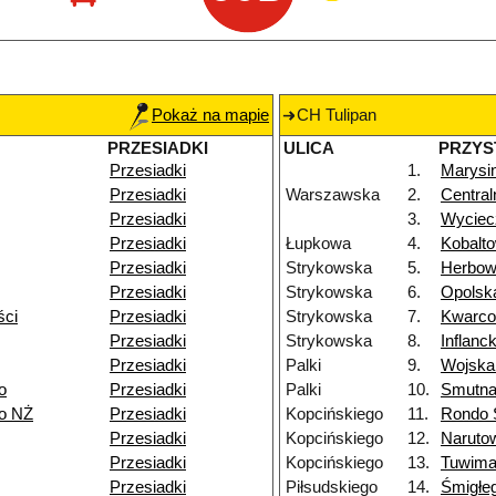
Pokaż na mapie
CH Tulipan
PRZESIADKI
ULICA
PRZYS
Przesiadki
1.
Marysi
Przesiadki
Warszawska
2.
Centra
Przesiadki
3.
Wycie
Przesiadki
Łupkowa
4.
Kobalt
Przesiadki
Strykowska
5.
Herbo
Przesiadki
Strykowska
6.
Opolsk
ści
Przesiadki
Strykowska
7.
Kwarc
Przesiadki
Strykowska
8.
Inflanc
Przesiadki
Palki
9.
Wojska
o
Przesiadki
Palki
10.
Smutn
go NŻ
Przesiadki
Kopcińskiego
11.
Rondo S
Przesiadki
Kopcińskiego
12.
Naruto
Przesiadki
Kopcińskiego
13.
Tuwim
Przesiadki
Piłsudskiego
14.
Śmigłe