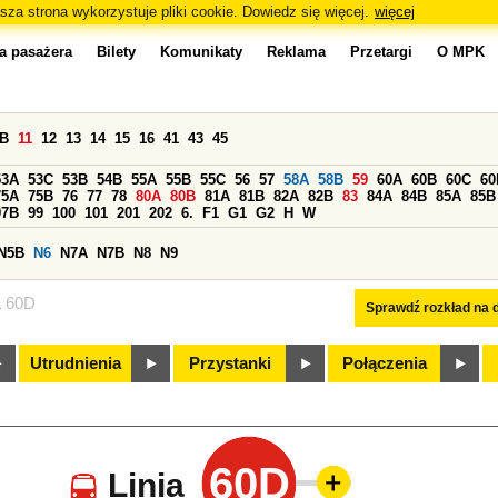
sza strona wykorzystuje pliki cookie. Dowiedz się więcej.
więcej
a pasażera
Bilety
Komunikaty
Reklama
Przetargi
O MPK
0B
11
12
13
14
15
16
41
43
45
53A
53C
53B
54B
55A
55B
55C
56
57
58A
58B
59
60A
60B
60C
60
75A
75B
76
77
78
80A
80B
81A
81B
82A
82B
83
84A
84B
85A
85B
97B
99
100
101
201
202
6.
F1
G1
G2
H
W
N5B
N6
N7A
N7B
N8
N9
a 60D
Sprawdź rozkład na d
Utrudnienia
Przystanki
Połączenia
60D
Linia