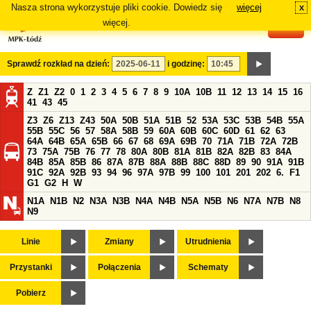
Nasza strona wykorzystuje pliki cookie. Dowiedz się
więcej
x
#
więcej.
Sprawdź rozkład na dzień:
i godzinę:
Z
Z1
Z2
0
1
2
3
4
5
6
7
8
9
10A
10B
11
12
13
14
15
16
41
43
45
Z3
Z6
Z13
Z43
50A
50B
51A
51B
52
53A
53C
53B
54B
55A
55B
55C
56
57
58A
58B
59
60A
60B
60C
60D
61
62
63
64A
64B
65A
65B
66
67
68
69A
69B
70
71A
71B
72A
72B
73
75A
75B
76
77
78
80A
80B
81A
81B
82A
82B
83
84A
84B
85A
85B
86
87A
87B
88A
88B
88C
88D
89
90
91A
91B
91C
92A
92B
93
94
96
97A
97B
99
100
101
201
202
6.
F1
G1
G2
H
W
N1A
N1B
N2
N3A
N3B
N4A
N4B
N5A
N5B
N6
N7A
N7B
N8
N9
Linie
Zmiany
Utrudnienia
Przystanki
Połączenia
Schematy
Pobierz