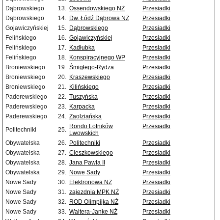
Dąbrowskiego
13.
Ossendowskiego NŻ
Przesiadki
Dąbrowskiego
14.
Dw. Łódź Dąbrowa NŻ
Przesiadki
Gojawiczyńskiej
15.
Dąbrowskiego
Przesiadki
Felińskiego
16.
Gojawiczyńskiej
Przesiadki
Felińskiego
17.
Kadłubka
Przesiadki
Felińskiego
18.
Konspiracyjnego WP
Przesiadki
Broniewskiego
19.
Śmigłego-Rydza
Przesiadki
Broniewskiego
20.
Kraszewskiego
Przesiadki
Broniewskiego
21.
Kilińskiego
Przesiadki
Paderewskiego
22.
Tuszyńska
Przesiadki
Paderewskiego
23.
Karpacka
Przesiadki
Paderewskiego
24.
Zaolziańska
Przesiadki
Rondo Lotników
Przesiadki
Politechniki
25.
Lwowskich
Obywatelska
26.
Politechniki
Przesiadki
Obywatelska
27.
Cieszkowskiego
Przesiadki
Obywatelska
28.
Jana Pawła II
Przesiadki
Obywatelska
29.
Nowe Sady
Przesiadki
Nowe Sady
30.
Elektronowa NŻ
Przesiadki
Nowe Sady
31.
zajezdnia MPK NŻ
Przesiadki
Nowe Sady
32.
ROD Olimpijka NŻ
Przesiadki
Nowe Sady
33.
Waltera-Janke NŻ
Przesiadki