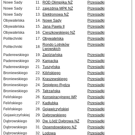
Nowe Sady
11.
ROD Olimpijka NŻ
Przesiadki
Nowe Sady
12.
zajezdnia MPK NŻ
Przesiadki
Nowe Sady
13.
Elektronowa NŻ
Przesiadki
Obywatelska
14.
Nowe Sady
Przesiadki
Obywatelska
15.
Jana Pawła II
Przesiadki
Obywatelska
16.
Cieszkowskiego NŻ
Przesiadki
Politechniki
17.
Obywatelska
Przesiadki
Rondo Lotników
Przesiadki
Politechniki
18.
Lwowskich
Paderewskiego
19.
Zaolziańska
Przesiadki
Paderewskiego
20.
Karpacka
Przesiadki
Paderewskiego
21.
Tuszyńska
Przesiadki
Broniewskiego
22.
Kilińskiego
Przesiadki
Broniewskiego
23.
Kraszewskiego
Przesiadki
Broniewskiego
24.
Śmigłego-Rydza
Przesiadki
Broniewskiego
25.
Tatrzańska
Przesiadki
Felińskiego
26.
Konspiracyjnego WP
Przesiadki
Felińskiego
27.
Kadłubka
Przesiadki
Felińskiego
28.
Gojawiczyńskiej
Przesiadki
Gojawiczyńskiej
29.
Dąbrowskiego
Przesiadki
Dąbrowskiego
30.
Dw. Łódź Dąbrowa NŻ
Przesiadki
Dąbrowskiego
31.
Ossendowskiego NŻ
Przesiadki
Dąbrowskiego
32.
Lodowa
Przesiadki