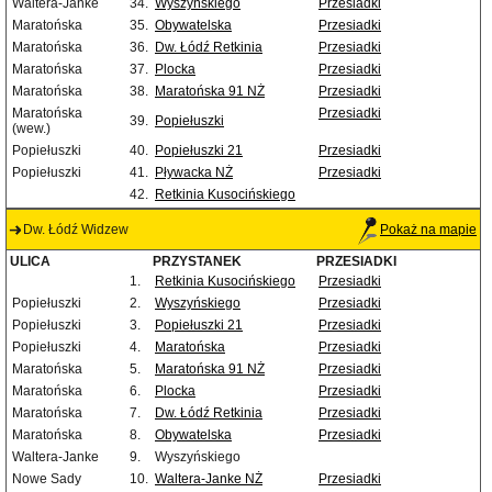
Waltera-Janke
34.
Wyszyńskiego
Przesiadki
Maratońska
35.
Obywatelska
Przesiadki
Maratońska
36.
Dw. Łódź Retkinia
Przesiadki
Maratońska
37.
Plocka
Przesiadki
Maratońska
38.
Maratońska 91 NŻ
Przesiadki
Maratońska
Przesiadki
39.
Popiełuszki
(wew.)
Popiełuszki
40.
Popiełuszki 21
Przesiadki
Popiełuszki
41.
Pływacka NŻ
Przesiadki
42.
Retkinia Kusocińskiego
Dw. Łódź Widzew
Pokaż na mapie
ULICA
PRZYSTANEK
PRZESIADKI
1.
Retkinia Kusocińskiego
Przesiadki
Popiełuszki
2.
Wyszyńskiego
Przesiadki
Popiełuszki
3.
Popiełuszki 21
Przesiadki
Popiełuszki
4.
Maratońska
Przesiadki
Maratońska
5.
Maratońska 91 NŻ
Przesiadki
Maratońska
6.
Plocka
Przesiadki
Maratońska
7.
Dw. Łódź Retkinia
Przesiadki
Maratońska
8.
Obywatelska
Przesiadki
Waltera-Janke
9.
Wyszyńskiego
Nowe Sady
10.
Waltera-Janke NŻ
Przesiadki