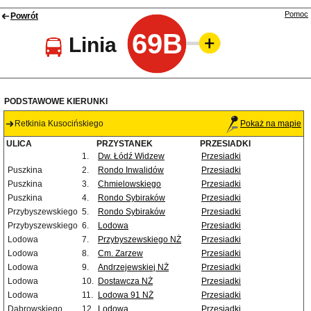
Pomoc
Powrót
69B
Linia
PODSTAWOWE KIERUNKI
Retkinia Kusocińskiego
Pokaż na mapie
ULICA
PRZYSTANEK
PRZESIADKI
1.
Dw. Łódź Widzew
Przesiadki
Puszkina
2.
Rondo Inwalidów
Przesiadki
Puszkina
3.
Chmielowskiego
Przesiadki
Puszkina
4.
Rondo Sybiraków
Przesiadki
Przybyszewskiego
5.
Rondo Sybiraków
Przesiadki
Przybyszewskiego
6.
Lodowa
Przesiadki
Lodowa
7.
Przybyszewskiego NŻ
Przesiadki
Lodowa
8.
Cm. Zarzew
Przesiadki
Lodowa
9.
Andrzejewskiej NŻ
Przesiadki
Lodowa
10.
Dostawcza NŻ
Przesiadki
Lodowa
11.
Lodowa 91 NŻ
Przesiadki
Dąbrowskiego
12.
Lodowa
Przesiadki