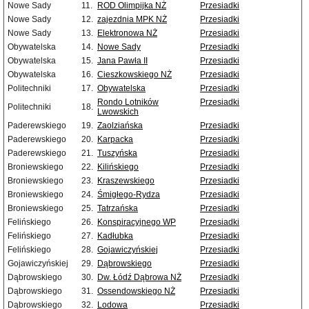
Nowe Sady
11.
ROD Olimpijka NŻ
Przesiadki
Nowe Sady
12.
zajezdnia MPK NŻ
Przesiadki
Nowe Sady
13.
Elektronowa NŻ
Przesiadki
Obywatelska
14.
Nowe Sady
Przesiadki
Obywatelska
15.
Jana Pawła II
Przesiadki
Obywatelska
16.
Cieszkowskiego NŻ
Przesiadki
Politechniki
17.
Obywatelska
Przesiadki
Rondo Lotników
Przesiadki
Politechniki
18.
Lwowskich
Paderewskiego
19.
Zaolziańska
Przesiadki
Paderewskiego
20.
Karpacka
Przesiadki
Paderewskiego
21.
Tuszyńska
Przesiadki
Broniewskiego
22.
Kilińskiego
Przesiadki
Broniewskiego
23.
Kraszewskiego
Przesiadki
Broniewskiego
24.
Śmigłego-Rydza
Przesiadki
Broniewskiego
25.
Tatrzańska
Przesiadki
Felińskiego
26.
Konspiracyjnego WP
Przesiadki
Felińskiego
27.
Kadłubka
Przesiadki
Felińskiego
28.
Gojawiczyńskiej
Przesiadki
Gojawiczyńskiej
29.
Dąbrowskiego
Przesiadki
Dąbrowskiego
30.
Dw. Łódź Dąbrowa NŻ
Przesiadki
Dąbrowskiego
31.
Ossendowskiego NŻ
Przesiadki
Dąbrowskiego
32.
Lodowa
Przesiadki