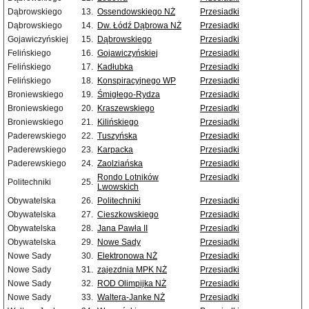
Dąbrowskiego
13.
Ossendowskiego NŻ
Przesiadki
Dąbrowskiego
14.
Dw. Łódź Dąbrowa NŻ
Przesiadki
Gojawiczyńskiej
15.
Dąbrowskiego
Przesiadki
Felińskiego
16.
Gojawiczyńskiej
Przesiadki
Felińskiego
17.
Kadłubka
Przesiadki
Felińskiego
18.
Konspiracyjnego WP
Przesiadki
Broniewskiego
19.
Śmigłego-Rydza
Przesiadki
Broniewskiego
20.
Kraszewskiego
Przesiadki
Broniewskiego
21.
Kilińskiego
Przesiadki
Paderewskiego
22.
Tuszyńska
Przesiadki
Paderewskiego
23.
Karpacka
Przesiadki
Paderewskiego
24.
Zaolziańska
Przesiadki
Rondo Lotników
Przesiadki
Politechniki
25.
Lwowskich
Obywatelska
26.
Politechniki
Przesiadki
Obywatelska
27.
Cieszkowskiego
Przesiadki
Obywatelska
28.
Jana Pawła II
Przesiadki
Obywatelska
29.
Nowe Sady
Przesiadki
Nowe Sady
30.
Elektronowa NŻ
Przesiadki
Nowe Sady
31.
zajezdnia MPK NŻ
Przesiadki
Nowe Sady
32.
ROD Olimpijka NŻ
Przesiadki
Nowe Sady
33.
Waltera-Janke NŻ
Przesiadki