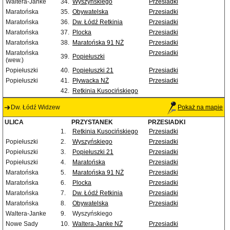
Waltera-Janke
34.
Wyszyńskiego
Przesiadki
Maratońska
35.
Obywatelska
Przesiadki
Maratońska
36.
Dw. Łódź Retkinia
Przesiadki
Maratońska
37.
Plocka
Przesiadki
Maratońska
38.
Maratońska 91 NŻ
Przesiadki
Maratońska
Przesiadki
39.
Popiełuszki
(wew.)
Popiełuszki
40.
Popiełuszki 21
Przesiadki
Popiełuszki
41.
Pływacka NŻ
Przesiadki
42.
Retkinia Kusocińskiego
Dw. Łódź Widzew
Pokaż na mapie
ULICA
PRZYSTANEK
PRZESIADKI
1.
Retkinia Kusocińskiego
Przesiadki
Popiełuszki
2.
Wyszyńskiego
Przesiadki
Popiełuszki
3.
Popiełuszki 21
Przesiadki
Popiełuszki
4.
Maratońska
Przesiadki
Maratońska
5.
Maratońska 91 NŻ
Przesiadki
Maratońska
6.
Plocka
Przesiadki
Maratońska
7.
Dw. Łódź Retkinia
Przesiadki
Maratońska
8.
Obywatelska
Przesiadki
Waltera-Janke
9.
Wyszyńskiego
Nowe Sady
10.
Waltera-Janke NŻ
Przesiadki