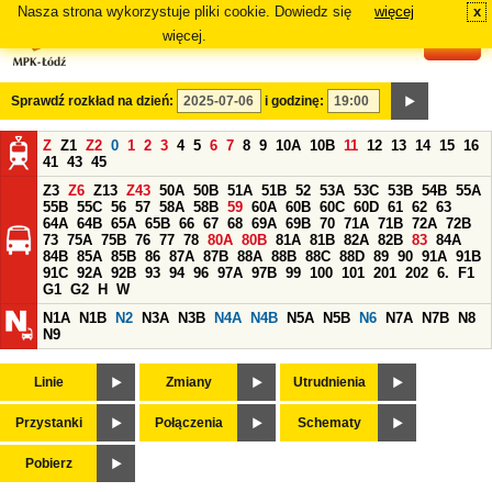
Nasza strona wykorzystuje pliki cookie. Dowiedz się
więcej
x
#
więcej.
Sprawdź rozkład na dzień:
i godzinę:
Z
Z1
Z2
0
1
2
3
4
5
6
7
8
9
10A
10B
11
12
13
14
15
16
41
43
45
Z3
Z6
Z13
Z43
50A
50B
51A
51B
52
53A
53C
53B
54B
55A
55B
55C
56
57
58A
58B
59
60A
60B
60C
60D
61
62
63
64A
64B
65A
65B
66
67
68
69A
69B
70
71A
71B
72A
72B
73
75A
75B
76
77
78
80A
80B
81A
81B
82A
82B
83
84A
84B
85A
85B
86
87A
87B
88A
88B
88C
88D
89
90
91A
91B
91C
92A
92B
93
94
96
97A
97B
99
100
101
201
202
6.
F1
G1
G2
H
W
N1A
N1B
N2
N3A
N3B
N4A
N4B
N5A
N5B
N6
N7A
N7B
N8
N9
Linie
Zmiany
Utrudnienia
Przystanki
Połączenia
Schematy
Pobierz