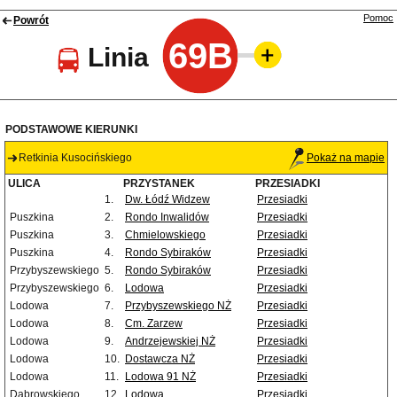
Pomoc
Powrót
69B
Linia
PODSTAWOWE KIERUNKI
Retkinia Kusocińskiego
Pokaż na mapie
ULICA
PRZYSTANEK
PRZESIADKI
1.
Dw. Łódź Widzew
Przesiadki
Puszkina
2.
Rondo Inwalidów
Przesiadki
Puszkina
3.
Chmielowskiego
Przesiadki
Puszkina
4.
Rondo Sybiraków
Przesiadki
Przybyszewskiego
5.
Rondo Sybiraków
Przesiadki
Przybyszewskiego
6.
Lodowa
Przesiadki
Lodowa
7.
Przybyszewskiego NŻ
Przesiadki
Lodowa
8.
Cm. Zarzew
Przesiadki
Lodowa
9.
Andrzejewskiej NŻ
Przesiadki
Lodowa
10.
Dostawcza NŻ
Przesiadki
Lodowa
11.
Lodowa 91 NŻ
Przesiadki
Dąbrowskiego
12.
Lodowa
Przesiadki