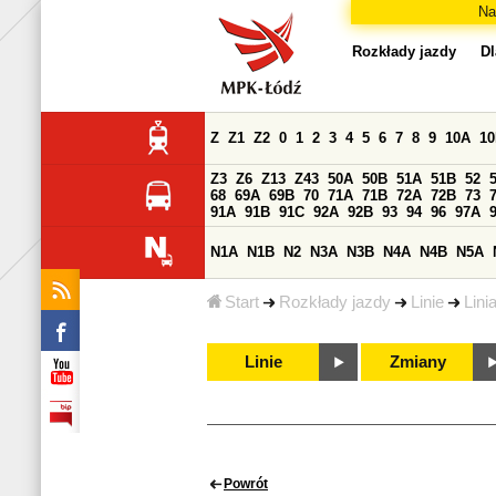
Na
Rozkłady jazdy
Dl
Z
Z1
Z2
0
1
2
3
4
5
6
7
8
9
10A
1
Z3
Z6
Z13
Z43
50A
50B
51A
51B
52
68
69A
69B
70
71A
71B
72A
72B
73
91A
91B
91C
92A
92B
93
94
96
97A
N1A
N1B
N2
N3A
N3B
N4A
N4B
N5A
Start
Rozkłady jazdy
Linie
Lini
Linie
Zmiany
Powrót