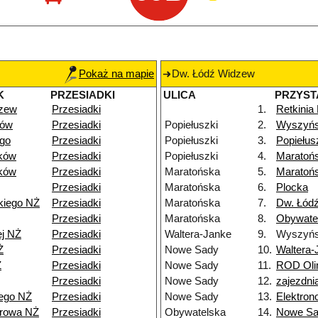
Pokaż na mapie
Dw. Łódź Widzew
K
PRZESIADKI
ULICA
PRZYST
dzew
Przesiadki
1.
Retkinia
dów
Przesiadki
Popiełuszki
2.
Wyszyńs
go
Przesiadki
Popiełuszki
3.
Popiełus
ków
Przesiadki
Popiełuszki
4.
Maratoń
ków
Przesiadki
Maratońska
5.
Maratoń
Przesiadki
Maratońska
6.
Plocka
kiego NŻ
Przesiadki
Maratońska
7.
Dw. Łódź
Przesiadki
Maratońska
8.
Obywate
ej NŻ
Przesiadki
Waltera-Janke
9.
Wyszyńs
Ż
Przesiadki
Nowe Sady
10.
Waltera-
Ż
Przesiadki
Nowe Sady
11.
ROD Oli
Przesiadki
Nowe Sady
12.
zajezdn
ego NŻ
Przesiadki
Nowe Sady
13.
Elektro
browa NŻ
Przesiadki
Obywatelska
14.
Nowe S