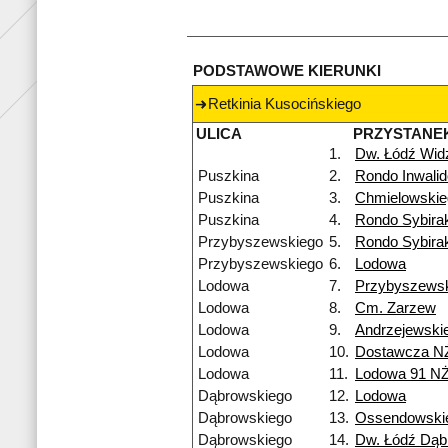
PODSTAWOWE KIERUNKI
Retkinia Kusocińskiego
ULICA
PRZYSTANE
1.
Dw. Łódź Wi
Puszkina
2.
Rondo Inwali
Puszkina
3.
Chmielowskie
Puszkina
4.
Rondo Sybira
Przybyszewskiego
5.
Rondo Sybira
Przybyszewskiego
6.
Lodowa
Lodowa
7.
Przybyszews
Lodowa
8.
Cm. Zarzew
Lodowa
9.
Andrzejewski
Lodowa
10.
Dostawcza N
Lodowa
11.
Lodowa 91 N
Dąbrowskiego
12.
Lodowa
Dąbrowskiego
13.
Ossendowski
Dąbrowskiego
14.
Dw. Łódź Dą