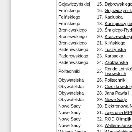
Gojawiczyńskiej
15.
Dąbrowskieg
Felińskiego
16.
Gojawiczyński
Felińskiego
17.
Kadłubka
Felińskiego
18.
Konspiracyjn
Broniewskiego
19.
Śmigłego-Ry
Broniewskiego
20.
Kraszewskie
Broniewskiego
21.
Kilińskiego
Paderewskiego
22.
Tuszyńska
Paderewskiego
23.
Karpacka
Paderewskiego
24.
Zaolziańska
Rondo Lotnik
Politechniki
25.
Lwowskich
Obywatelska
26.
Politechniki
Obywatelska
27.
Cieszkowskie
Obywatelska
28.
Jana Pawła II
Obywatelska
29.
Nowe Sady
Nowe Sady
30.
Elektronowa 
Nowe Sady
31.
zajezdnia MP
Nowe Sady
32.
ROD Olimpijk
Nowe Sady
33.
Waltera-Jank