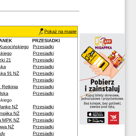
Pokaż na mapie
ANEK
PRZESIADKI
 Kusocińskiego
Przesiadki
kiego
Przesiadki
zki 21
Przesiadki
ska
Przesiadki
ska 91 NŻ
Przesiadki
Przesiadki
 Retkinia
Przesiadki
lska
Przesiadki
kiego
Janke NŻ
Przesiadki
mpijka NŻ
Przesiadki
ia MPK NŻ
Przesiadki
nowa NŻ
Przesiadki
ady
Przesiadki