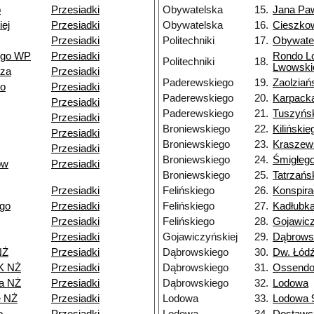
o
Przesiadki
Obywatelska
15.
Jana Paw
ej
Przesiadki
Obywatelska
16.
Cieszko
Przesiadki
Politechniki
17.
Obywate
ego WP
Przesiadki
Rondo L
Politechniki
18.
Lwowski
dza
Przesiadki
Paderewskiego
19.
Zaolziań
go
Przesiadki
Paderewskiego
20.
Karpack
Przesiadki
Paderewskiego
21.
Tuszyńs
Przesiadki
Broniewskiego
22.
Kilińskie
Przesiadki
Broniewskiego
23.
Kraszew
Przesiadki
Broniewskiego
24.
Śmigłeg
ów
Przesiadki
Broniewskiego
25.
Tatrzańs
Przesiadki
Felińskiego
26.
Konspir
go
Przesiadki
Felińskiego
27.
Kadłubk
Przesiadki
Felińskiego
28.
Gojawicz
Przesiadki
Gojawiczyńskiej
29.
Dąbrows
NŻ
Przesiadki
Dąbrowskiego
30.
Dw. Łód
K NŻ
Przesiadki
Dąbrowskiego
31.
Ossendo
a NŻ
Przesiadki
Dąbrowskiego
32.
Lodowa
e NŻ
Przesiadki
Lodowa
33.
Lodowa 