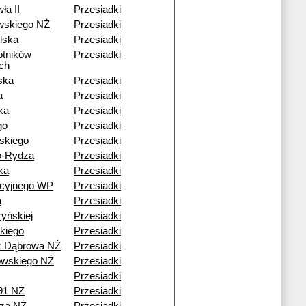
ła II
Przesiadki
wskiego NŻ
Przesiadki
lska
Przesiadki
otników
Przesiadki
ch
ska
Przesiadki
a
Przesiadki
ka
Przesiadki
go
Przesiadki
skiego
Przesiadki
o-Rydza
Przesiadki
ka
Przesiadki
acyjnego WP
Przesiadki
a
Przesiadki
yńskiej
Przesiadki
kiego
Przesiadki
ź Dąbrowa NŻ
Przesiadki
wskiego NŻ
Przesiadki
Przesiadki
91 NŻ
Przesiadki