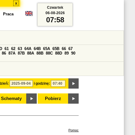
x
Czwartek
06-08-2026
Praca
07:58
D
61
62
63
64A
64B
65A
65B
66
67
86
87A
87B
88A
88B
88C
88D
89
90
zień:
i godzinę:
Schematy
Pobierz
Pomoc