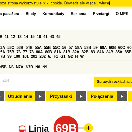
sza strona wykorzystuje pliki cookie. Dowiedz się więcej.
więcej
a pasażera
Bilety
Komunikaty
Reklama
Przetargi
O MPK
0B
11
12
13
14
15
16
41
43
45
53A
53C
53B
54B
55A
55B
55C
56
57
58A
58B
59
60A
60B
60C
60
75A
75B
76
77
78
80A
80B
81A
81B
82A
82B
83
84A
84B
85A
85B
97B
99
100
101
201
202
6.
F1
G1
G2
H
W
N5B
N6
N7A
N7B
N8
N9
a 69B
Sprawdź rozkład na d
Utrudnienia
Przystanki
Połączenia
69B
Linia