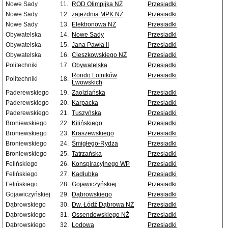
Nowe Sady
11.
ROD Olimpijka NŻ
Przesiadki
Nowe Sady
12.
zajezdnia MPK NŻ
Przesiadki
Nowe Sady
13.
Elektronowa NŻ
Przesiadki
Obywatelska
14.
Nowe Sady
Przesiadki
Obywatelska
15.
Jana Pawła II
Przesiadki
Obywatelska
16.
Cieszkowskiego NŻ
Przesiadki
Politechniki
17.
Obywatelska
Przesiadki
Rondo Lotników
Przesiadki
Politechniki
18.
Lwowskich
Paderewskiego
19.
Zaolziańska
Przesiadki
Paderewskiego
20.
Karpacka
Przesiadki
Paderewskiego
21.
Tuszyńska
Przesiadki
Broniewskiego
22.
Kilińskiego
Przesiadki
Broniewskiego
23.
Kraszewskiego
Przesiadki
Broniewskiego
24.
Śmigłego-Rydza
Przesiadki
Broniewskiego
25.
Tatrzańska
Przesiadki
Felińskiego
26.
Konspiracyjnego WP
Przesiadki
Felińskiego
27.
Kadłubka
Przesiadki
Felińskiego
28.
Gojawiczyńskiej
Przesiadki
Gojawiczyńskiej
29.
Dąbrowskiego
Przesiadki
Dąbrowskiego
30.
Dw. Łódź Dąbrowa NŻ
Przesiadki
Dąbrowskiego
31.
Ossendowskiego NŻ
Przesiadki
Dąbrowskiego
32.
Lodowa
Przesiadki