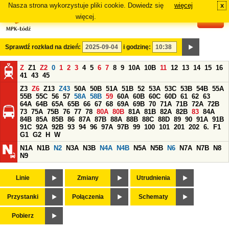
Nasza strona wykorzystuje pliki cookie. Dowiedz się
więcej
x
#
więcej.
Sprawdź rozkład na dzień:
i godzinę:
Z
Z1
Z2
0
1
2
3
4
5
6
7
8
9
10A
10B
11
12
13
14
15
16
41
43
45
Z3
Z6
Z13
Z43
50A
50B
51A
51B
52
53A
53C
53B
54B
55A
55B
55C
56
57
58A
58B
59
60A
60B
60C
60D
61
62
63
64A
64B
65A
65B
66
67
68
69A
69B
70
71A
71B
72A
72B
73
75A
75B
76
77
78
80A
80B
81A
81B
82A
82B
83
84A
84B
85A
85B
86
87A
87B
88A
88B
88C
88D
89
90
91A
91B
91C
92A
92B
93
94
96
97A
97B
99
100
101
201
202
6.
F1
G1
G2
H
W
N1A
N1B
N2
N3A
N3B
N4A
N4B
N5A
N5B
N6
N7A
N7B
N8
N9
Linie
Zmiany
Utrudnienia
Przystanki
Połączenia
Schematy
Pobierz