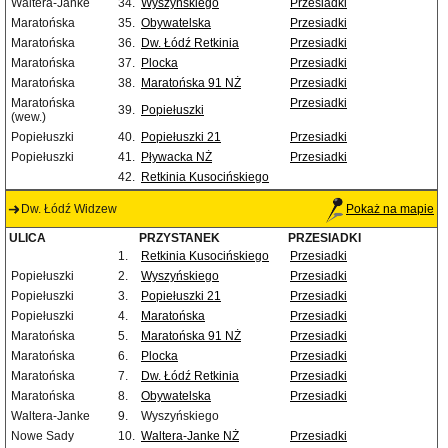
Waltera-Janke
34.
Wyszyńskiego
Przesiadki
Maratońska
35.
Obywatelska
Przesiadki
Maratońska
36.
Dw. Łódź Retkinia
Przesiadki
Maratońska
37.
Plocka
Przesiadki
Maratońska
38.
Maratońska 91 NŻ
Przesiadki
Maratońska
Przesiadki
39.
Popiełuszki
(wew.)
Popiełuszki
40.
Popiełuszki 21
Przesiadki
Popiełuszki
41.
Pływacka NŻ
Przesiadki
42.
Retkinia Kusocińskiego
Dw. Łódź Widzew
Pokaż na mapie
ULICA
PRZYSTANEK
PRZESIADKI
1.
Retkinia Kusocińskiego
Przesiadki
Popiełuszki
2.
Wyszyńskiego
Przesiadki
Popiełuszki
3.
Popiełuszki 21
Przesiadki
Popiełuszki
4.
Maratońska
Przesiadki
Maratońska
5.
Maratońska 91 NŻ
Przesiadki
Maratońska
6.
Plocka
Przesiadki
Maratońska
7.
Dw. Łódź Retkinia
Przesiadki
Maratońska
8.
Obywatelska
Przesiadki
Waltera-Janke
9.
Wyszyńskiego
Nowe Sady
10.
Waltera-Janke NŻ
Przesiadki