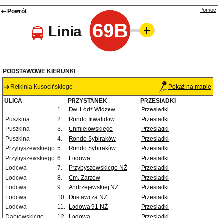
Pomoc
Powrót
69B
Linia
PODSTAWOWE KIERUNKI
Retkinia Kusocińskiego
Pokaż na mapie
ULICA
PRZYSTANEK
PRZESIADKI
1.
Dw. Łódź Widzew
Przesiadki
Puszkina
2.
Rondo Inwalidów
Przesiadki
Puszkina
3.
Chmielowskiego
Przesiadki
Puszkina
4.
Rondo Sybiraków
Przesiadki
Przybyszewskiego
5.
Rondo Sybiraków
Przesiadki
Przybyszewskiego
6.
Lodowa
Przesiadki
Lodowa
7.
Przybyszewskiego NŻ
Przesiadki
Lodowa
8.
Cm. Zarzew
Przesiadki
Lodowa
9.
Andrzejewskiej NŻ
Przesiadki
Lodowa
10.
Dostawcza NŻ
Przesiadki
Lodowa
11.
Lodowa 91 NŻ
Przesiadki
Dąbrowskiego
12.
Lodowa
Przesiadki