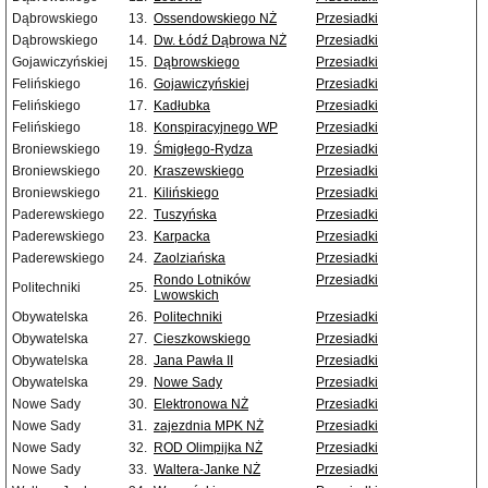
Dąbrowskiego
13.
Ossendowskiego NŻ
Przesiadki
Dąbrowskiego
14.
Dw. Łódź Dąbrowa NŻ
Przesiadki
Gojawiczyńskiej
15.
Dąbrowskiego
Przesiadki
Felińskiego
16.
Gojawiczyńskiej
Przesiadki
Felińskiego
17.
Kadłubka
Przesiadki
Felińskiego
18.
Konspiracyjnego WP
Przesiadki
Broniewskiego
19.
Śmigłego-Rydza
Przesiadki
Broniewskiego
20.
Kraszewskiego
Przesiadki
Broniewskiego
21.
Kilińskiego
Przesiadki
Paderewskiego
22.
Tuszyńska
Przesiadki
Paderewskiego
23.
Karpacka
Przesiadki
Paderewskiego
24.
Zaolziańska
Przesiadki
Rondo Lotników
Przesiadki
Politechniki
25.
Lwowskich
Obywatelska
26.
Politechniki
Przesiadki
Obywatelska
27.
Cieszkowskiego
Przesiadki
Obywatelska
28.
Jana Pawła II
Przesiadki
Obywatelska
29.
Nowe Sady
Przesiadki
Nowe Sady
30.
Elektronowa NŻ
Przesiadki
Nowe Sady
31.
zajezdnia MPK NŻ
Przesiadki
Nowe Sady
32.
ROD Olimpijka NŻ
Przesiadki
Nowe Sady
33.
Waltera-Janke NŻ
Przesiadki