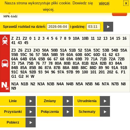
Nasza strona wykorzystuje pliki cookie. Dowiedz się
więcej
x
#
więcej.
Sprawdź rozkład na dzień:
i godzinę:
Z
Z1
Z2
0
1
2
3
4
5
6
7
8
9
10A
10B
11
12
13
14
15
16
41
43
45
Z3
Z6
Z13
Z43
50A
50B
51A
51B
52
53A
53C
53B
54B
55A
55B
55C
56
57
58A
58B
59
60A
60B
60C
60D
61
62
63
64A
64B
65A
65B
66
67
68
69A
69B
70
71A
71B
72A
72B
73
75A
75B
76
77
78
80A
80B
81A
81B
82A
82B
83
84A
84B
85A
85B
86
87A
87B
88A
88B
88C
88D
89
90
91A
91B
91C
92A
92B
93
94
96
97A
97B
99
100
101
201
202
6.
F1
G1
G2
H
W
N1A
N1B
N2
N3A
N3B
N4A
N4B
N5A
N5B
N6
N7A
N7B
N8
N9
Linie
Zmiany
Utrudnienia
Przystanki
Połączenia
Schematy
Pobierz