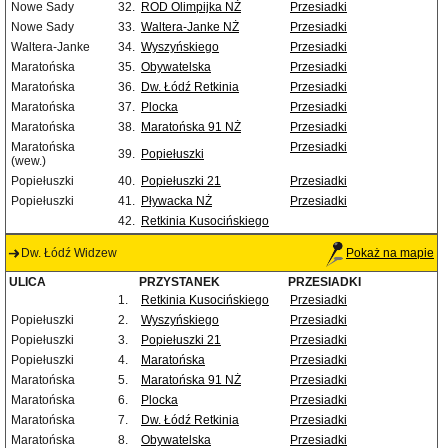
Nowe Sady
32.
ROD Olimpijka NŻ
Przesiadki
Nowe Sady
33.
Waltera-Janke NŻ
Przesiadki
Waltera-Janke
34.
Wyszyńskiego
Przesiadki
Maratońska
35.
Obywatelska
Przesiadki
Maratońska
36.
Dw. Łódź Retkinia
Przesiadki
Maratońska
37.
Plocka
Przesiadki
Maratońska
38.
Maratońska 91 NŻ
Przesiadki
Maratońska
Przesiadki
39.
Popiełuszki
(wew.)
Popiełuszki
40.
Popiełuszki 21
Przesiadki
Popiełuszki
41.
Pływacka NŻ
Przesiadki
42.
Retkinia Kusocińskiego
Dw. Łódź Widzew
Pokaż na mapie
ULICA
PRZYSTANEK
PRZESIADKI
1.
Retkinia Kusocińskiego
Przesiadki
Popiełuszki
2.
Wyszyńskiego
Przesiadki
Popiełuszki
3.
Popiełuszki 21
Przesiadki
Popiełuszki
4.
Maratońska
Przesiadki
Maratońska
5.
Maratońska 91 NŻ
Przesiadki
Maratońska
6.
Plocka
Przesiadki
Maratońska
7.
Dw. Łódź Retkinia
Przesiadki
Maratońska
8.
Obywatelska
Przesiadki