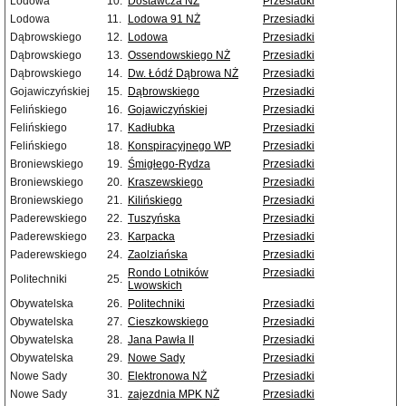
Lodowa
10.
Dostawcza NŻ
Przesiadki
Lodowa
11.
Lodowa 91 NŻ
Przesiadki
Dąbrowskiego
12.
Lodowa
Przesiadki
Dąbrowskiego
13.
Ossendowskiego NŻ
Przesiadki
Dąbrowskiego
14.
Dw. Łódź Dąbrowa NŻ
Przesiadki
Gojawiczyńskiej
15.
Dąbrowskiego
Przesiadki
Felińskiego
16.
Gojawiczyńskiej
Przesiadki
Felińskiego
17.
Kadłubka
Przesiadki
Felińskiego
18.
Konspiracyjnego WP
Przesiadki
Broniewskiego
19.
Śmigłego-Rydza
Przesiadki
Broniewskiego
20.
Kraszewskiego
Przesiadki
Broniewskiego
21.
Kilińskiego
Przesiadki
Paderewskiego
22.
Tuszyńska
Przesiadki
Paderewskiego
23.
Karpacka
Przesiadki
Paderewskiego
24.
Zaolziańska
Przesiadki
Rondo Lotników
Przesiadki
Politechniki
25.
Lwowskich
Obywatelska
26.
Politechniki
Przesiadki
Obywatelska
27.
Cieszkowskiego
Przesiadki
Obywatelska
28.
Jana Pawła II
Przesiadki
Obywatelska
29.
Nowe Sady
Przesiadki
Nowe Sady
30.
Elektronowa NŻ
Przesiadki
Nowe Sady
31.
zajezdnia MPK NŻ
Przesiadki