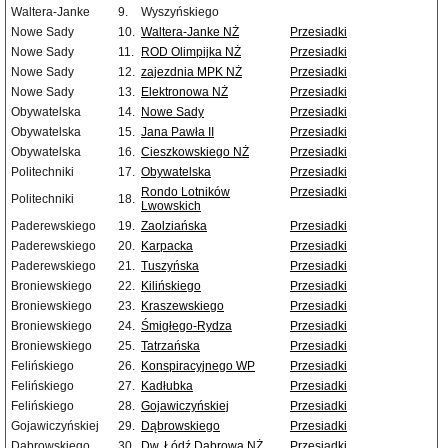
Waltera-Janke
9.
Wyszyńskiego
Nowe Sady
10.
Waltera-Janke NŻ
Przesiadki
Nowe Sady
11.
ROD Olimpijka NŻ
Przesiadki
Nowe Sady
12.
zajezdnia MPK NŻ
Przesiadki
Nowe Sady
13.
Elektronowa NŻ
Przesiadki
Obywatelska
14.
Nowe Sady
Przesiadki
Obywatelska
15.
Jana Pawła II
Przesiadki
Obywatelska
16.
Cieszkowskiego NŻ
Przesiadki
Politechniki
17.
Obywatelska
Przesiadki
Rondo Lotników
Przesiadki
Politechniki
18.
Lwowskich
Paderewskiego
19.
Zaolziańska
Przesiadki
Paderewskiego
20.
Karpacka
Przesiadki
Paderewskiego
21.
Tuszyńska
Przesiadki
Broniewskiego
22.
Kilińskiego
Przesiadki
Broniewskiego
23.
Kraszewskiego
Przesiadki
Broniewskiego
24.
Śmigłego-Rydza
Przesiadki
Broniewskiego
25.
Tatrzańska
Przesiadki
Felińskiego
26.
Konspiracyjnego WP
Przesiadki
Felińskiego
27.
Kadłubka
Przesiadki
Felińskiego
28.
Gojawiczyńskiej
Przesiadki
Gojawiczyńskiej
29.
Dąbrowskiego
Przesiadki
Dąbrowskiego
30.
Dw. Łódź Dąbrowa NŻ
Przesiadki