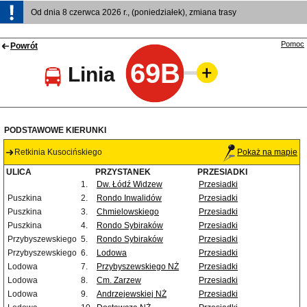
Od dnia 8 czerwca 2026 r., (poniedziałek), zmiana trasy
Pomoc
Powrót
69B
Linia
PODSTAWOWE KIERUNKI
Retkinia Kusocińskiego
Pokaż na mapie
ULICA
PRZYSTANEK
PRZESIADKI
1.
Dw. Łódź Widzew
Przesiadki
Puszkina
2.
Rondo Inwalidów
Przesiadki
Puszkina
3.
Chmielowskiego
Przesiadki
Puszkina
4.
Rondo Sybiraków
Przesiadki
Przybyszewskiego
5.
Rondo Sybiraków
Przesiadki
Przybyszewskiego
6.
Lodowa
Przesiadki
Lodowa
7.
Przybyszewskiego NŻ
Przesiadki
Lodowa
8.
Cm. Zarzew
Przesiadki
Lodowa
9.
Andrzejewskiej NŻ
Przesiadki