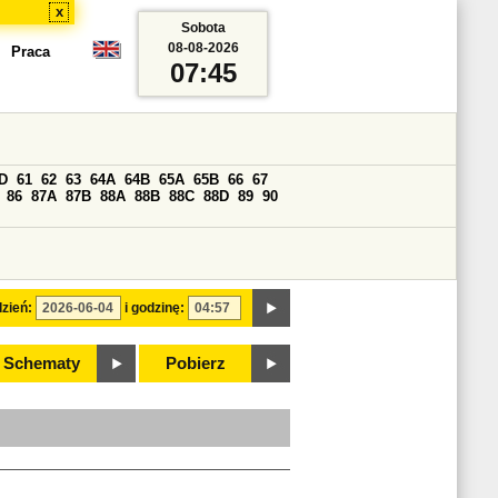
x
Sobota
08-08-2026
Praca
07:45
D
61
62
63
64A
64B
65A
65B
66
67
86
87A
87B
88A
88B
88C
88D
89
90
zień:
i godzinę:
Schematy
Pobierz