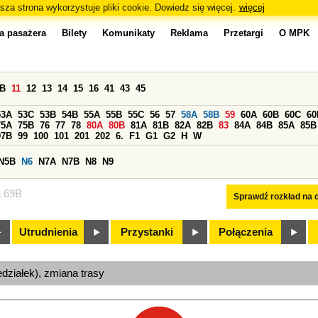
sza strona wykorzystuje pliki cookie. Dowiedz się więcej.
więcej
a pasażera
Bilety
Komunikaty
Reklama
Przetargi
O MPK
0B
11
12
13
14
15
16
41
43
45
53A
53C
53B
54B
55A
55B
55C
56
57
58A
58B
59
60A
60B
60C
60
75A
75B
76
77
78
80A
80B
81A
81B
82A
82B
83
84A
84B
85A
85B
97B
99
100
101
201
202
6.
F1
G1
G2
H
W
N5B
N6
N7A
N7B
N8
N9
a 69B
Sprawdź rozkład na d
Utrudnienia
Przystanki
Połączenia
edziałek), zmiana trasy