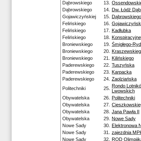
Dąbrowskiego
13.
Ossendowski
Dąbrowskiego
14.
Dw. Łódź Dą
Gojawiczyńskiej
15.
Dąbrowskieg
Felińskiego
16.
Gojawiczyński
Felińskiego
17.
Kadłubka
Felińskiego
18.
Konspiracyjn
Broniewskiego
19.
Śmigłego-Ry
Broniewskiego
20.
Kraszewskie
Broniewskiego
21.
Kilińskiego
Paderewskiego
22.
Tuszyńska
Paderewskiego
23.
Karpacka
Paderewskiego
24.
Zaolziańska
Rondo Lotnik
Politechniki
25.
Lwowskich
Obywatelska
26.
Politechniki
Obywatelska
27.
Cieszkowskie
Obywatelska
28.
Jana Pawła II
Obywatelska
29.
Nowe Sady
Nowe Sady
30.
Elektronowa 
Nowe Sady
31.
zajezdnia MP
Nowe Sady
32.
ROD Olimpijk