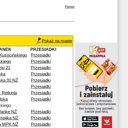
Pomoc
Pokaż na mapie
ANEK
PRZESIADKI
 Kusocińskiego
Przesiadki
kiego
Przesiadki
zki 21
Przesiadki
ska
Przesiadki
ska 91 NŻ
Przesiadki
Przesiadki
 Retkinia
Przesiadki
lska
Przesiadki
kiego
Janke NŻ
Przesiadki
mpijka NŻ
Przesiadki
ia MPK NŻ
Przesiadki