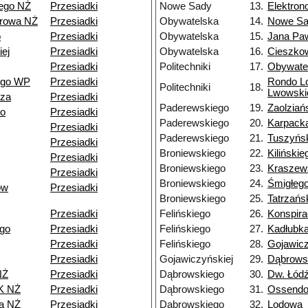
ego NŻ
Przesiadki
Nowe Sady
13.
Elektro
browa NŻ
Przesiadki
Obywatelska
14.
Nowe S
o
Przesiadki
Obywatelska
15.
Jana Paw
ej
Przesiadki
Obywatelska
16.
Cieszko
Przesiadki
Politechniki
17.
Obywate
ego WP
Przesiadki
Rondo L
Politechniki
18.
Lwowski
dza
Przesiadki
Paderewskiego
19.
Zaolziań
go
Przesiadki
Paderewskiego
20.
Karpack
Przesiadki
Paderewskiego
21.
Tuszyńs
Przesiadki
Broniewskiego
22.
Kilińskie
Przesiadki
Broniewskiego
23.
Kraszew
Przesiadki
Broniewskiego
24.
Śmigłeg
ów
Przesiadki
Broniewskiego
25.
Tatrzańs
Przesiadki
Felińskiego
26.
Konspir
go
Przesiadki
Felińskiego
27.
Kadłubk
Przesiadki
Felińskiego
28.
Gojawicz
Przesiadki
Gojawiczyńskiej
29.
Dąbrows
NŻ
Przesiadki
Dąbrowskiego
30.
Dw. Łód
K NŻ
Przesiadki
Dąbrowskiego
31.
Ossendo
a NŻ
Przesiadki
Dąbrowskiego
32.
Lodowa