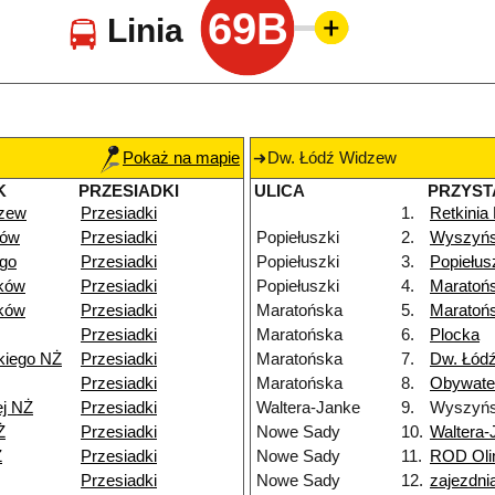
69B
Linia
Pokaż na mapie
Dw. Łódź Widzew
K
PRZESIADKI
ULICA
PRZYST
dzew
Przesiadki
1.
Retkinia
dów
Przesiadki
Popiełuszki
2.
Wyszyńs
go
Przesiadki
Popiełuszki
3.
Popiełus
ków
Przesiadki
Popiełuszki
4.
Maratoń
ków
Przesiadki
Maratońska
5.
Maratoń
Przesiadki
Maratońska
6.
Plocka
kiego NŻ
Przesiadki
Maratońska
7.
Dw. Łódź
Przesiadki
Maratońska
8.
Obywate
ej NŻ
Przesiadki
Waltera-Janke
9.
Wyszyńs
Ż
Przesiadki
Nowe Sady
10.
Waltera-
Ż
Przesiadki
Nowe Sady
11.
ROD Oli
Przesiadki
Nowe Sady
12.
zajezdn