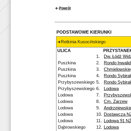
Powrót
PODSTAWOWE KIERUNKI
Retkinia Kusocińskiego
ULICA
PRZYSTANE
1.
Dw. Łódź Wi
Puszkina
2.
Rondo Inwali
Puszkina
3.
Chmielowskie
Puszkina
4.
Rondo Sybira
Przybyszewskiego
5.
Rondo Sybira
Przybyszewskiego
6.
Lodowa
Lodowa
7.
Przybyszews
Lodowa
8.
Cm. Zarzew
Lodowa
9.
Andrzejewski
Lodowa
10.
Dostawcza N
Lodowa
11.
Lodowa 91 N
Dąbrowskiego
12.
Lodowa