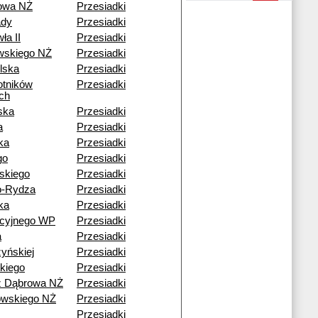
nowa NŻ
Przesiadki
ady
Przesiadki
ła II
Przesiadki
wskiego NŻ
Przesiadki
lska
Przesiadki
otników
Przesiadki
ch
ska
Przesiadki
a
Przesiadki
ka
Przesiadki
go
Przesiadki
skiego
Przesiadki
o-Rydza
Przesiadki
ka
Przesiadki
acyjnego WP
Przesiadki
a
Przesiadki
yńskiej
Przesiadki
kiego
Przesiadki
ź Dąbrowa NŻ
Przesiadki
wskiego NŻ
Przesiadki
Przesiadki