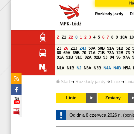
Na
Rozkłady jazdy
Dl
Z
Z1
Z2
0
1
2
3
4
5
6
7
8
9
10A
1
Z3
Z6
Z13
Z43
50A
50B
51A
51B
52
68
69A
69B
70
71A
71B
72A
72B
73
91A
91B
91C
92A
92B
93
94
96
97A
N1A
N1B
N2
N3A
N3B
N4A
N4B
N5A
Start
Rozkłady jazdy
Linie
Lini
Linie
Zmiany
Od dnia 8 czerwca 2026 r., (poni