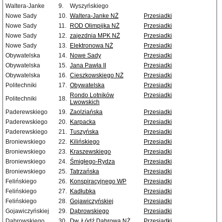
Waltera-Janke
9.
Wyszyńskiego
Nowe Sady
10.
Waltera-Janke NŻ
Przesiadki
Nowe Sady
11.
ROD Olimpijka NŻ
Przesiadki
Nowe Sady
12.
zajezdnia MPK NŻ
Przesiadki
Nowe Sady
13.
Elektronowa NŻ
Przesiadki
Obywatelska
14.
Nowe Sady
Przesiadki
Obywatelska
15.
Jana Pawła II
Przesiadki
Obywatelska
16.
Cieszkowskiego NŻ
Przesiadki
Politechniki
17.
Obywatelska
Przesiadki
Rondo Lotników
Przesiadki
Politechniki
18.
Lwowskich
Paderewskiego
19.
Zaolziańska
Przesiadki
Paderewskiego
20.
Karpacka
Przesiadki
Paderewskiego
21.
Tuszyńska
Przesiadki
Broniewskiego
22.
Kilińskiego
Przesiadki
Broniewskiego
23.
Kraszewskiego
Przesiadki
Broniewskiego
24.
Śmigłego-Rydza
Przesiadki
Broniewskiego
25.
Tatrzańska
Przesiadki
Felińskiego
26.
Konspiracyjnego WP
Przesiadki
Felińskiego
27.
Kadłubka
Przesiadki
Felińskiego
28.
Gojawiczyńskiej
Przesiadki
Gojawiczyńskiej
29.
Dąbrowskiego
Przesiadki
Dąbrowskiego
30.
Dw. Łódź Dąbrowa NŻ
Przesiadki