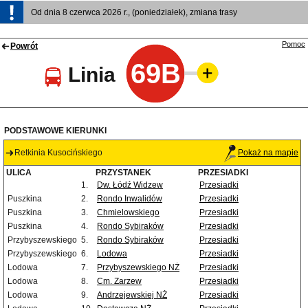
Od dnia 8 czerwca 2026 r., (poniedziałek), zmiana trasy
Pomoc
Powrót
69B
Linia
PODSTAWOWE KIERUNKI
Retkinia Kusocińskiego
Pokaż na mapie
ULICA
PRZYSTANEK
PRZESIADKI
1.
Dw. Łódź Widzew
Przesiadki
Puszkina
2.
Rondo Inwalidów
Przesiadki
Puszkina
3.
Chmielowskiego
Przesiadki
Puszkina
4.
Rondo Sybiraków
Przesiadki
Przybyszewskiego
5.
Rondo Sybiraków
Przesiadki
Przybyszewskiego
6.
Lodowa
Przesiadki
Lodowa
7.
Przybyszewskiego NŻ
Przesiadki
Lodowa
8.
Cm. Zarzew
Przesiadki
Lodowa
9.
Andrzejewskiej NŻ
Przesiadki