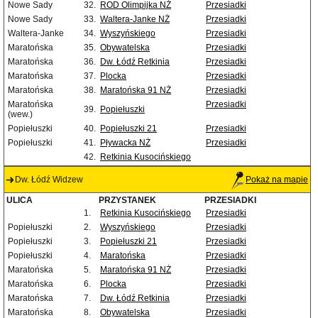
Nowe Sady
32.
ROD Olimpijka NŻ
Przesiadki
Nowe Sady
33.
Waltera-Janke NŻ
Przesiadki
Waltera-Janke
34.
Wyszyńskiego
Przesiadki
Maratońska
35.
Obywatelska
Przesiadki
Maratońska
36.
Dw. Łódź Retkinia
Przesiadki
Maratońska
37.
Plocka
Przesiadki
Maratońska
38.
Maratońska 91 NŻ
Przesiadki
Maratońska
Przesiadki
39.
Popiełuszki
(wew.)
Popiełuszki
40.
Popiełuszki 21
Przesiadki
Popiełuszki
41.
Pływacka NŻ
Przesiadki
42.
Retkinia Kusocińskiego
Dw. Łódź Widzew
Pokaż na mapie
ULICA
PRZYSTANEK
PRZESIADKI
1.
Retkinia Kusocińskiego
Przesiadki
Popiełuszki
2.
Wyszyńskiego
Przesiadki
Popiełuszki
3.
Popiełuszki 21
Przesiadki
Popiełuszki
4.
Maratońska
Przesiadki
Maratońska
5.
Maratońska 91 NŻ
Przesiadki
Maratońska
6.
Plocka
Przesiadki
Maratońska
7.
Dw. Łódź Retkinia
Przesiadki
Maratońska
8.
Obywatelska
Przesiadki