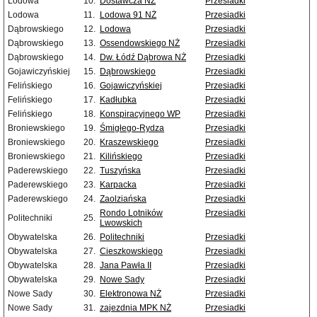
Lodowa
10.
Dostawcza NŻ
Przesiadki
Lodowa
11.
Lodowa 91 NŻ
Przesiadki
Dąbrowskiego
12.
Lodowa
Przesiadki
Dąbrowskiego
13.
Ossendowskiego NŻ
Przesiadki
Dąbrowskiego
14.
Dw. Łódź Dąbrowa NŻ
Przesiadki
Gojawiczyńskiej
15.
Dąbrowskiego
Przesiadki
Felińskiego
16.
Gojawiczyńskiej
Przesiadki
Felińskiego
17.
Kadłubka
Przesiadki
Felińskiego
18.
Konspiracyjnego WP
Przesiadki
Broniewskiego
19.
Śmigłego-Rydza
Przesiadki
Broniewskiego
20.
Kraszewskiego
Przesiadki
Broniewskiego
21.
Kilińskiego
Przesiadki
Paderewskiego
22.
Tuszyńska
Przesiadki
Paderewskiego
23.
Karpacka
Przesiadki
Paderewskiego
24.
Zaolziańska
Przesiadki
Rondo Lotników
Przesiadki
Politechniki
25.
Lwowskich
Obywatelska
26.
Politechniki
Przesiadki
Obywatelska
27.
Cieszkowskiego
Przesiadki
Obywatelska
28.
Jana Pawła II
Przesiadki
Obywatelska
29.
Nowe Sady
Przesiadki
Nowe Sady
30.
Elektronowa NŻ
Przesiadki
Nowe Sady
31.
zajezdnia MPK NŻ
Przesiadki