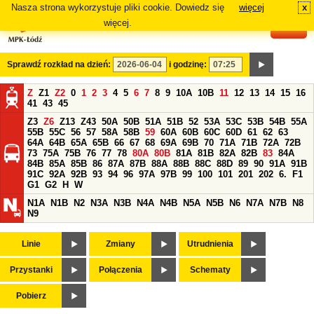
Nasza strona wykorzystuje pliki cookie. Dowiedz się
więcej
x
#
więcej.
Sprawdź rozkład na dzień:
i godzinę:
Z
Z1
Z2
0
1
2
3
4
5
6
7
8
9
10A
10B
11
12
13
14
15
16
41
43
45
Z3
Z6
Z13
Z43
50A
50B
51A
51B
52
53A
53C
53B
54B
55A
55B
55C
56
57
58A
58B
59
60A
60B
60C
60D
61
62
63
64A
64B
65A
65B
66
67
68
69A
69B
70
71A
71B
72A
72B
73
75A
75B
76
77
78
80A
80B
81A
81B
82A
82B
83
84A
84B
85A
85B
86
87A
87B
88A
88B
88C
88D
89
90
91A
91B
91C
92A
92B
93
94
96
97A
97B
99
100
101
201
202
6.
F1
G1
G2
H
W
N1A
N1B
N2
N3A
N3B
N4A
N4B
N5A
N5B
N6
N7A
N7B
N8
N9
Linie
Zmiany
Utrudnienia
Przystanki
Połączenia
Schematy
Pobierz