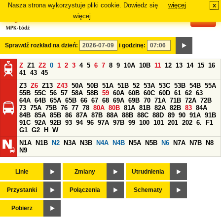
Nasza strona wykorzystuje pliki cookie. Dowiedz się
więcej
x
#
więcej.
Sprawdź rozkład na dzień:
i godzinę:
Z
Z1
Z2
0
1
2
3
4
5
6
7
8
9
10A
10B
11
12
13
14
15
16
41
43
45
Z3
Z6
Z13
Z43
50A
50B
51A
51B
52
53A
53C
53B
54B
55A
55B
55C
56
57
58A
58B
59
60A
60B
60C
60D
61
62
63
64A
64B
65A
65B
66
67
68
69A
69B
70
71A
71B
72A
72B
73
75A
75B
76
77
78
80A
80B
81A
81B
82A
82B
83
84A
84B
85A
85B
86
87A
87B
88A
88B
88C
88D
89
90
91A
91B
91C
92A
92B
93
94
96
97A
97B
99
100
101
201
202
6.
F1
G1
G2
H
W
N1A
N1B
N2
N3A
N3B
N4A
N4B
N5A
N5B
N6
N7A
N7B
N8
N9
Linie
Zmiany
Utrudnienia
Przystanki
Połączenia
Schematy
Pobierz