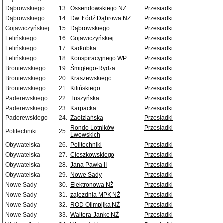
Dąbrowskiego
13.
Ossendowskiego NŻ
Przesiadki
Dąbrowskiego
14.
Dw. Łódź Dąbrowa NŻ
Przesiadki
Gojawiczyńskiej
15.
Dąbrowskiego
Przesiadki
Felińskiego
16.
Gojawiczyńskiej
Przesiadki
Felińskiego
17.
Kadłubka
Przesiadki
Felińskiego
18.
Konspiracyjnego WP
Przesiadki
Broniewskiego
19.
Śmigłego-Rydza
Przesiadki
Broniewskiego
20.
Kraszewskiego
Przesiadki
Broniewskiego
21.
Kilińskiego
Przesiadki
Paderewskiego
22.
Tuszyńska
Przesiadki
Paderewskiego
23.
Karpacka
Przesiadki
Paderewskiego
24.
Zaolziańska
Przesiadki
Rondo Lotników
Przesiadki
Politechniki
25.
Lwowskich
Obywatelska
26.
Politechniki
Przesiadki
Obywatelska
27.
Cieszkowskiego
Przesiadki
Obywatelska
28.
Jana Pawła II
Przesiadki
Obywatelska
29.
Nowe Sady
Przesiadki
Nowe Sady
30.
Elektronowa NŻ
Przesiadki
Nowe Sady
31.
zajezdnia MPK NŻ
Przesiadki
Nowe Sady
32.
ROD Olimpijka NŻ
Przesiadki
Nowe Sady
33.
Waltera-Janke NŻ
Przesiadki