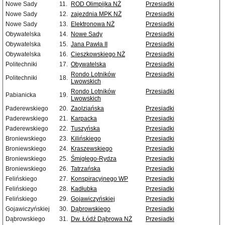
Nowe Sady
11.
ROD Olimpijka NŻ
Przesiadki
Nowe Sady
12.
zajezdnia MPK NŻ
Przesiadki
Nowe Sady
13.
Elektronowa NŻ
Przesiadki
Obywatelska
14.
Nowe Sady
Przesiadki
Obywatelska
15.
Jana Pawła II
Przesiadki
Obywatelska
16.
Cieszkowskiego NŻ
Przesiadki
Politechniki
17.
Obywatelska
Przesiadki
Rondo Lotników
Przesiadki
Politechniki
18.
Lwowskich
Rondo Lotników
Przesiadki
Pabianicka
19.
Lwowskich
Paderewskiego
20.
Zaolziańska
Przesiadki
Paderewskiego
21.
Karpacka
Przesiadki
Paderewskiego
22.
Tuszyńska
Przesiadki
Broniewskiego
23.
Kilińskiego
Przesiadki
Broniewskiego
24.
Kraszewskiego
Przesiadki
Broniewskiego
25.
Śmigłego-Rydza
Przesiadki
Broniewskiego
26.
Tatrzańska
Przesiadki
Felińskiego
27.
Konspiracyjnego WP
Przesiadki
Felińskiego
28.
Kadłubka
Przesiadki
Felińskiego
29.
Gojawiczyńskiej
Przesiadki
Gojawiczyńskiej
30.
Dąbrowskiego
Przesiadki
Dąbrowskiego
31.
Dw. Łódź Dąbrowa NŻ
Przesiadki