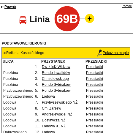
Pomoc
Powrót
69B
Linia
PODSTAWOWE KIERUNKI
Retkinia Kusocińskiego
Pokaż na mapie
ULICA
PRZYSTANEK
PRZESIADKI
1.
Dw. Łódź Widzew
Przesiadki
Puszkina
2.
Rondo Inwalidów
Przesiadki
Puszkina
3.
Chmielowskiego
Przesiadki
Puszkina
4.
Rondo Sybiraków
Przesiadki
Przybyszewskiego
5.
Rondo Sybiraków
Przesiadki
Przybyszewskiego
6.
Lodowa
Przesiadki
Lodowa
7.
Przybyszewskiego NŻ
Przesiadki
Lodowa
8.
Cm. Zarzew
Przesiadki
Lodowa
9.
Andrzejewskiej NŻ
Przesiadki
Lodowa
10.
Dostawcza NŻ
Przesiadki
Lodowa
11.
Lodowa 91 NŻ
Przesiadki
Dąbrowskiego
12.
Lodowa
Przesiadki