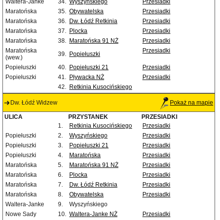
Waltera-Janke
34.
Wyszyńskiego
Przesiadki
Maratońska
35.
Obywatelska
Przesiadki
Maratońska
36.
Dw. Łódź Retkinia
Przesiadki
Maratońska
37.
Plocka
Przesiadki
Maratońska
38.
Maratońska 91 NŻ
Przesiadki
Maratońska
Przesiadki
39.
Popiełuszki
(wew.)
Popiełuszki
40.
Popiełuszki 21
Przesiadki
Popiełuszki
41.
Pływacka NŻ
Przesiadki
42.
Retkinia Kusocińskiego
Dw. Łódź Widzew
Pokaż na mapie
ULICA
PRZYSTANEK
PRZESIADKI
1.
Retkinia Kusocińskiego
Przesiadki
Popiełuszki
2.
Wyszyńskiego
Przesiadki
Popiełuszki
3.
Popiełuszki 21
Przesiadki
Popiełuszki
4.
Maratońska
Przesiadki
Maratońska
5.
Maratońska 91 NŻ
Przesiadki
Maratońska
6.
Plocka
Przesiadki
Maratońska
7.
Dw. Łódź Retkinia
Przesiadki
Maratońska
8.
Obywatelska
Przesiadki
Waltera-Janke
9.
Wyszyńskiego
Nowe Sady
10.
Waltera-Janke NŻ
Przesiadki