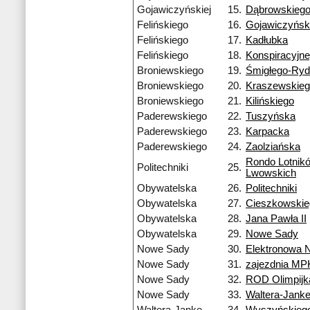
Gojawiczyńskiej
15.
Dąbrowskieg
Felińskiego
16.
Gojawiczyński
Felińskiego
17.
Kadłubka
Felińskiego
18.
Konspiracyjn
Broniewskiego
19.
Śmigłego-Ry
Broniewskiego
20.
Kraszewskie
Broniewskiego
21.
Kilińskiego
Paderewskiego
22.
Tuszyńska
Paderewskiego
23.
Karpacka
Paderewskiego
24.
Zaolziańska
Rondo Lotnik
Politechniki
25.
Lwowskich
Obywatelska
26.
Politechniki
Obywatelska
27.
Cieszkowskie
Obywatelska
28.
Jana Pawła II
Obywatelska
29.
Nowe Sady
Nowe Sady
30.
Elektronowa 
Nowe Sady
31.
zajezdnia MP
Nowe Sady
32.
ROD Olimpijk
Nowe Sady
33.
Waltera-Jank