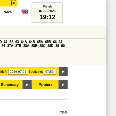
x
Piątek
07-08-2026
Praca
19:12
D
61
62
63
64A
64B
65A
65B
66
67
86
87A
87B
88A
88B
88C
88D
89
90
zień:
i godzinę:
Schematy
Pobierz
Pomoc