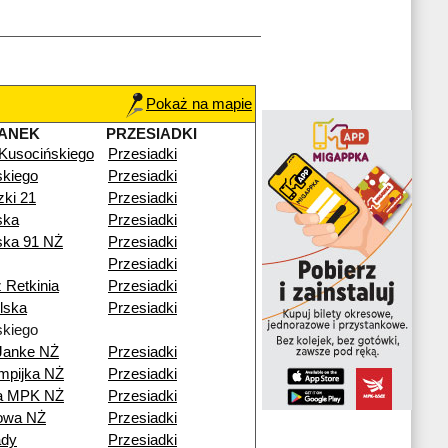
Pokaż na mapie
ANEK
PRZESIADKI
 Kusocińskiego
Przesiadki
kiego
Przesiadki
zki 21
Przesiadki
ska
Przesiadki
ska 91 NŻ
Przesiadki
Przesiadki
 Retkinia
Przesiadki
lska
Przesiadki
kiego
Janke NŻ
Przesiadki
mpijka NŻ
Przesiadki
ia MPK NŻ
Przesiadki
nowa NŻ
Przesiadki
ady
Przesiadki