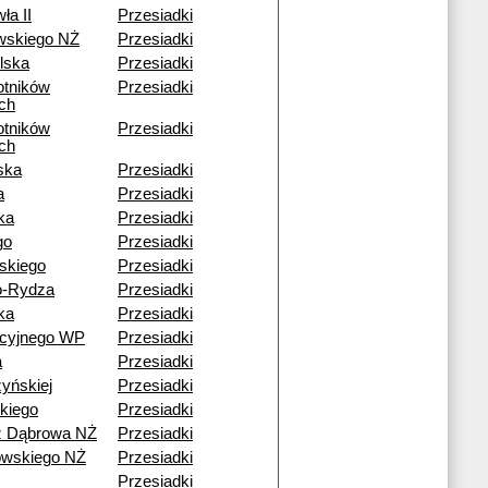
ła II
Przesiadki
wskiego NŻ
Przesiadki
lska
Przesiadki
otników
Przesiadki
ch
otników
Przesiadki
ch
ska
Przesiadki
a
Przesiadki
ka
Przesiadki
go
Przesiadki
skiego
Przesiadki
o-Rydza
Przesiadki
ka
Przesiadki
acyjnego WP
Przesiadki
a
Przesiadki
yńskiej
Przesiadki
kiego
Przesiadki
ź Dąbrowa NŻ
Przesiadki
wskiego NŻ
Przesiadki
Przesiadki