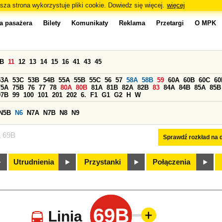
sza strona wykorzystuje pliki cookie. Dowiedz się więcej.
więcej
a pasażera
Bilety
Komunikaty
Reklama
Przetargi
O MPK
0B
11
12
13
14
15
16
41
43
45
53A
53C
53B
54B
55A
55B
55C
56
57
58A
58B
59
60A
60B
60C
60
75A
75B
76
77
78
80A
80B
81A
81B
82A
82B
83
84A
84B
85A
85B
97B
99
100
101
201
202
6.
F1
G1
G2
H
W
N5B
N6
N7A
N7B
N8
N9
a 69B
Sprawdź rozkład na d
Utrudnienia
Przystanki
Połączenia
69B
Linia