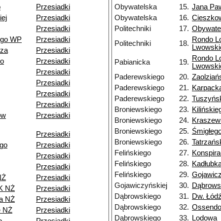
o
Przesiadki
Obywatelska
15.
Jana Paw
ej
Przesiadki
Obywatelska
16.
Cieszko
Przesiadki
Politechniki
17.
Obywate
ego WP
Przesiadki
Rondo L
Politechniki
18.
Lwowski
dza
Przesiadki
Rondo L
go
Przesiadki
Pabianicka
19.
Lwowski
Przesiadki
Paderewskiego
20.
Zaolziań
Przesiadki
Paderewskiego
21.
Karpack
Przesiadki
Paderewskiego
22.
Tuszyńs
Przesiadki
Broniewskiego
23.
Kilińskie
ów
Przesiadki
Broniewskiego
24.
Kraszew
Broniewskiego
25.
Śmigłeg
Przesiadki
Broniewskiego
26.
Tatrzańs
go
Przesiadki
Felińskiego
27.
Konspir
Przesiadki
Felińskiego
28.
Kadłubk
Przesiadki
Felińskiego
29.
Gojawicz
NŻ
Przesiadki
Gojawiczyńskiej
30.
Dąbrows
K NŻ
Przesiadki
Dąbrowskiego
31.
Dw. Łód
a NŻ
Przesiadki
Dąbrowskiego
32.
Ossendo
e NŻ
Przesiadki
Dąbrowskiego
33.
Lodowa