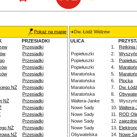
Pokaż na mapie
Dw. Łódź Widzew
K
PRZESIADKI
ULICA
PRZYST
dzew
Przesiadki
1.
Retkinia
dów
Przesiadki
Popiełuszki
2.
Wyszyńs
go
Przesiadki
Popiełuszki
3.
Popiełus
ków
Przesiadki
Popiełuszki
4.
Maratoń
ków
Przesiadki
Maratońska
5.
Maratoń
Przesiadki
Maratońska
6.
Plocka
kiego NŻ
Przesiadki
Maratońska
7.
Dw. Łódź
Przesiadki
Maratońska
8.
Obywate
ej NŻ
Przesiadki
Waltera-Janke
9.
Wyszyńs
Ż
Przesiadki
Nowe Sady
10.
Waltera-
Ż
Przesiadki
Nowe Sady
11.
ROD Oli
Przesiadki
Nowe Sady
12.
zajezdn
ego NŻ
Przesiadki
Nowe Sady
13.
Elektro
browa NŻ
Przesiadki
Obywatelska
14.
Nowe S