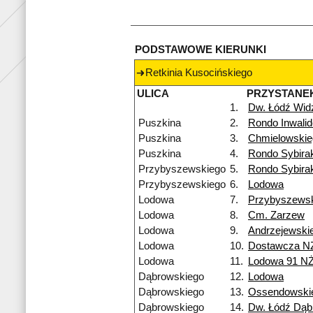
PODSTAWOWE KIERUNKI
Retkinia Kusocińskiego
ULICA
PRZYSTANE
1.
Dw. Łódź Wi
Puszkina
2.
Rondo Inwali
Puszkina
3.
Chmielowskie
Puszkina
4.
Rondo Sybira
Przybyszewskiego
5.
Rondo Sybira
Przybyszewskiego
6.
Lodowa
Lodowa
7.
Przybyszews
Lodowa
8.
Cm. Zarzew
Lodowa
9.
Andrzejewski
Lodowa
10.
Dostawcza N
Lodowa
11.
Lodowa 91 N
Dąbrowskiego
12.
Lodowa
Dąbrowskiego
13.
Ossendowski
Dąbrowskiego
14.
Dw. Łódź Dą