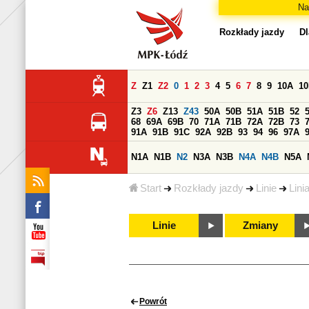
Na
Rozkłady jazdy
Dl
Z
Z1
Z2
0
1
2
3
4
5
6
7
8
9
10A
1
Z3
Z6
Z13
Z43
50A
50B
51A
51B
52
68
69A
69B
70
71A
71B
72A
72B
73
91A
91B
91C
92A
92B
93
94
96
97A
N1A
N1B
N2
N3A
N3B
N4A
N4B
N5A
Start
Rozkłady jazdy
Linie
Lini
Linie
Zmiany
Powrót