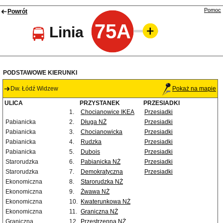
Pomoc
Powrót
75A
Linia
PODSTAWOWE KIERUNKI
Dw. Łódź Widzew
Pokaż na mapie
ULICA
PRZYSTANEK
PRZESIADKI
1.
Chocianowice IKEA
Przesiadki
Pabianicka
2.
Długa NŻ
Przesiadki
Pabianicka
3.
Chocianowicka
Przesiadki
Pabianicka
4.
Rudzka
Przesiadki
Pabianicka
5.
Dubois
Przesiadki
Starorudzka
6.
Pabianicka NŻ
Przesiadki
Starorudzka
7.
Demokratyczna
Przesiadki
Ekonomiczna
8.
Starorudzka NŻ
Ekonomiczna
9.
Żwawa NŻ
Ekonomiczna
10.
Kwaterunkowa NŻ
Ekonomiczna
11.
Graniczna NŻ
Graniczna
12.
Przestrzenna NŻ