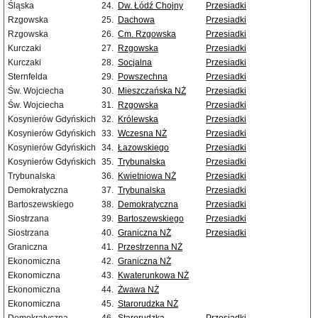
Śląska
24.
Dw. Łódź Chojny
Przesiadki
Rzgowska
25.
Dachowa
Przesiadki
Rzgowska
26.
Cm. Rzgowska
Przesiadki
Kurczaki
27.
Rzgowska
Przesiadki
Kurczaki
28.
Socjalna
Przesiadki
Sternfelda
29.
Powszechna
Przesiadki
Św. Wojciecha
30.
Mieszczańska NŻ
Przesiadki
Św. Wojciecha
31.
Rzgowska
Przesiadki
Kosynierów Gdyńskich
32.
Królewska
Przesiadki
Kosynierów Gdyńskich
33.
Wczesna NŻ
Przesiadki
Kosynierów Gdyńskich
34.
Łazowskiego
Przesiadki
Kosynierów Gdyńskich
35.
Trybunalska
Przesiadki
Trybunalska
36.
Kwietniowa NŻ
Przesiadki
Demokratyczna
37.
Trybunalska
Przesiadki
Bartoszewskiego
38.
Demokratyczna
Przesiadki
Siostrzana
39.
Bartoszewskiego
Przesiadki
Siostrzana
40.
Graniczna NŻ
Przesiadki
Graniczna
41.
Przestrzenna NŻ
Ekonomiczna
42.
Graniczna NŻ
Ekonomiczna
43.
Kwaterunkowa NŻ
Ekonomiczna
44.
Żwawa NŻ
Ekonomiczna
45.
Starorudzka NŻ