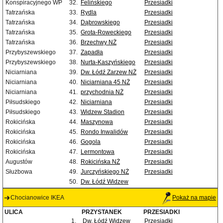
Konspiracyjnego WP
32.
Felińskiego
Przesiadki
Tatrzańska
33.
Rydla
Przesiadki
Tatrzańska
34.
Dąbrowskiego
Przesiadki
Tatrzańska
35.
Grota-Roweckiego
Przesiadki
Tatrzańska
36.
Brzechwy NŻ
Przesiadki
Przybyszewskiego
37.
Zapadła
Przesiadki
Przybyszewskiego
38.
Nurta-Kaszyńskiego
Przesiadki
Niciarniana
39.
Dw. Łódź Zarzew NŻ
Przesiadki
Niciarniana
40.
Niciarniana 45 NŻ
Przesiadki
Niciarniana
41.
przychodnia NŻ
Przesiadki
Piłsudskiego
42.
Niciarniana
Przesiadki
Piłsudskiego
43.
Widzew Stadion
Przesiadki
Rokicińska
44.
Maszynowa
Przesiadki
Rokicińska
45.
Rondo Inwalidów
Przesiadki
Rokicińska
46.
Gogola
Przesiadki
Rokicińska
47.
Lermontowa
Przesiadki
Augustów
48.
Rokicińska NŻ
Przesiadki
Służbowa
49.
Jurczyńskiego NŻ
Przesiadki
50.
Dw. Łódź Widzew
Chocianowice IKEA
Pokaż na mapie
ULICA
PRZYSTANEK
PRZESIADKI
1.
Dw. Łódź Widzew
Przesiadki