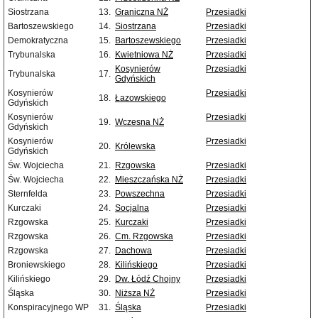
Siostrzana
13.
Graniczna NŻ
Przesiadki
Bartoszewskiego
14.
Siostrzana
Przesiadki
Demokratyczna
15.
Bartoszewskiego
Przesiadki
Trybunalska
16.
Kwietniowa NŻ
Przesiadki
Kosynierów
Przesiadki
Trybunalska
17.
Gdyńskich
Kosynierów
Przesiadki
18.
Łazowskiego
Gdyńskich
Kosynierów
Przesiadki
19.
Wczesna NŻ
Gdyńskich
Kosynierów
Przesiadki
20.
Królewska
Gdyńskich
Św. Wojciecha
21.
Rzgowska
Przesiadki
Św. Wojciecha
22.
Mieszczańska NŻ
Przesiadki
Sternfelda
23.
Powszechna
Przesiadki
Kurczaki
24.
Socjalna
Przesiadki
Rzgowska
25.
Kurczaki
Przesiadki
Rzgowska
26.
Cm. Rzgowska
Przesiadki
Rzgowska
27.
Dachowa
Przesiadki
Broniewskiego
28.
Kilińskiego
Przesiadki
Kilińskiego
29.
Dw. Łódź Chojny
Przesiadki
Śląska
30.
Niższa NŻ
Przesiadki
Konspiracyjnego WP
31.
Śląska
Przesiadki