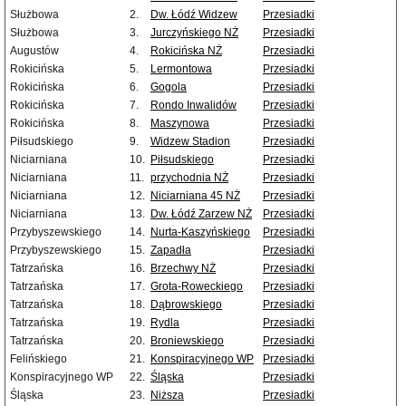
Służbowa
2.
Dw. Łódź Widzew
Przesiadki
Służbowa
3.
Jurczyńskiego NŻ
Przesiadki
Augustów
4.
Rokicińska NŻ
Przesiadki
Rokicińska
5.
Lermontowa
Przesiadki
Rokicińska
6.
Gogola
Przesiadki
Rokicińska
7.
Rondo Inwalidów
Przesiadki
Rokicińska
8.
Maszynowa
Przesiadki
Piłsudskiego
9.
Widzew Stadion
Przesiadki
Niciarniana
10.
Piłsudskiego
Przesiadki
Niciarniana
11.
przychodnia NŻ
Przesiadki
Niciarniana
12.
Niciarniana 45 NŻ
Przesiadki
Niciarniana
13.
Dw. Łódź Zarzew NŻ
Przesiadki
Przybyszewskiego
14.
Nurta-Kaszyńskiego
Przesiadki
Przybyszewskiego
15.
Zapadła
Przesiadki
Tatrzańska
16.
Brzechwy NŻ
Przesiadki
Tatrzańska
17.
Grota-Roweckiego
Przesiadki
Tatrzańska
18.
Dąbrowskiego
Przesiadki
Tatrzańska
19.
Rydla
Przesiadki
Tatrzańska
20.
Broniewskiego
Przesiadki
Felińskiego
21.
Konspiracyjnego WP
Przesiadki
Konspiracyjnego WP
22.
Śląska
Przesiadki
Śląska
23.
Niższa
Przesiadki