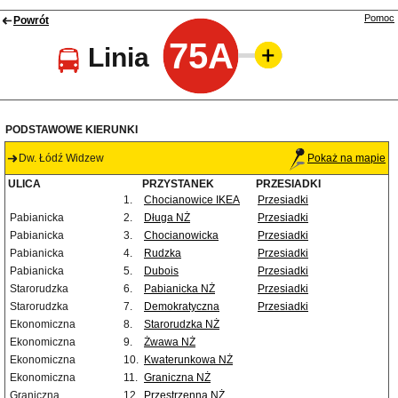
Pomoc
Powrót
75A
Linia
PODSTAWOWE KIERUNKI
Dw. Łódź Widzew
Pokaż na mapie
ULICA
PRZYSTANEK
PRZESIADKI
1.
Chocianowice IKEA
Przesiadki
Pabianicka
2.
Długa NŻ
Przesiadki
Pabianicka
3.
Chocianowicka
Przesiadki
Pabianicka
4.
Rudzka
Przesiadki
Pabianicka
5.
Dubois
Przesiadki
Starorudzka
6.
Pabianicka NŻ
Przesiadki
Starorudzka
7.
Demokratyczna
Przesiadki
Ekonomiczna
8.
Starorudzka NŻ
Ekonomiczna
9.
Żwawa NŻ
Ekonomiczna
10.
Kwaterunkowa NŻ
Ekonomiczna
11.
Graniczna NŻ
Graniczna
12.
Przestrzenna NŻ