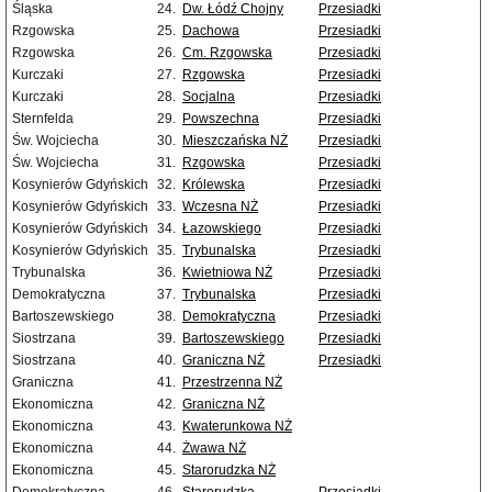
Śląska
24.
Dw. Łódź Chojny
Przesiadki
Rzgowska
25.
Dachowa
Przesiadki
Rzgowska
26.
Cm. Rzgowska
Przesiadki
Kurczaki
27.
Rzgowska
Przesiadki
Kurczaki
28.
Socjalna
Przesiadki
Sternfelda
29.
Powszechna
Przesiadki
Św. Wojciecha
30.
Mieszczańska NŻ
Przesiadki
Św. Wojciecha
31.
Rzgowska
Przesiadki
Kosynierów Gdyńskich
32.
Królewska
Przesiadki
Kosynierów Gdyńskich
33.
Wczesna NŻ
Przesiadki
Kosynierów Gdyńskich
34.
Łazowskiego
Przesiadki
Kosynierów Gdyńskich
35.
Trybunalska
Przesiadki
Trybunalska
36.
Kwietniowa NŻ
Przesiadki
Demokratyczna
37.
Trybunalska
Przesiadki
Bartoszewskiego
38.
Demokratyczna
Przesiadki
Siostrzana
39.
Bartoszewskiego
Przesiadki
Siostrzana
40.
Graniczna NŻ
Przesiadki
Graniczna
41.
Przestrzenna NŻ
Ekonomiczna
42.
Graniczna NŻ
Ekonomiczna
43.
Kwaterunkowa NŻ
Ekonomiczna
44.
Żwawa NŻ
Ekonomiczna
45.
Starorudzka NŻ