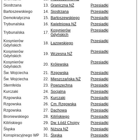
Siostrzana
13.
Graniczna NŻ
Przesiadki
Bartoszewskiego
14.
Siostrzana
Przesiadki
Demokratyczna
15.
Bartoszewskiego
Przesiadki
Trybunalska
16.
Kwietniowa NŻ
Przesiadki
Kosynierów
Przesiadki
Trybunalska
17.
Gdyńskich
Kosynierów
Przesiadki
18.
Łazowskiego
Gdyńskich
Kosynierów
Przesiadki
19.
Wczesna NŻ
Gdyńskich
Kosynierów
Przesiadki
20.
Królewska
Gdyńskich
Św. Wojciecha
21.
Rzgowska
Przesiadki
Św. Wojciecha
22.
Mieszczańska NŻ
Przesiadki
Sternfelda
23.
Powszechna
Przesiadki
Kurczaki
24.
Socjalna
Przesiadki
Rzgowska
25.
Kurczaki
Przesiadki
Rzgowska
26.
Cm. Rzgowska
Przesiadki
Rzgowska
27.
Dachowa
Przesiadki
Broniewskiego
28.
Kilińskiego
Przesiadki
Kilińskiego
29.
Dw. Łódź Chojny
Przesiadki
Śląska
30.
Niższa NŻ
Przesiadki
Konspiracyjnego WP
31.
Śląska
Przesiadki