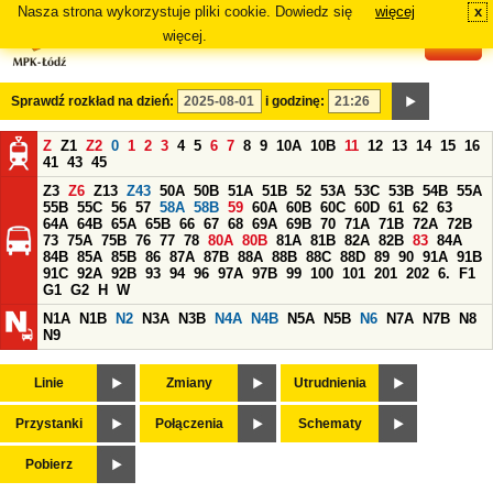
Nasza strona wykorzystuje pliki cookie. Dowiedz się
więcej
x
#
więcej.
Sprawdź rozkład na dzień:
i godzinę:
Z
Z1
Z2
0
1
2
3
4
5
6
7
8
9
10A
10B
11
12
13
14
15
16
41
43
45
Z3
Z6
Z13
Z43
50A
50B
51A
51B
52
53A
53C
53B
54B
55A
55B
55C
56
57
58A
58B
59
60A
60B
60C
60D
61
62
63
64A
64B
65A
65B
66
67
68
69A
69B
70
71A
71B
72A
72B
73
75A
75B
76
77
78
80A
80B
81A
81B
82A
82B
83
84A
84B
85A
85B
86
87A
87B
88A
88B
88C
88D
89
90
91A
91B
91C
92A
92B
93
94
96
97A
97B
99
100
101
201
202
6.
F1
G1
G2
H
W
N1A
N1B
N2
N3A
N3B
N4A
N4B
N5A
N5B
N6
N7A
N7B
N8
N9
Linie
Zmiany
Utrudnienia
Przystanki
Połączenia
Schematy
Pobierz