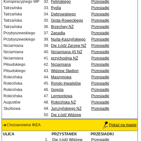
Konspiracyjnego WP
32.
Felińskiego
Przesiadki
Tatrzańska
33.
Rydla
Przesiadki
Tatrzańska
34.
Dąbrowskiego
Przesiadki
Tatrzańska
35.
Grota-Roweckiego
Przesiadki
Tatrzańska
36.
Brzechwy NŻ
Przesiadki
Przybyszewskiego
37.
Zapadła
Przesiadki
Przybyszewskiego
38.
Nurta-Kaszyńskiego
Przesiadki
Niciarniana
39.
Dw. Łódź Zarzew NŻ
Przesiadki
Niciarniana
40.
Niciarniana 45 NŻ
Przesiadki
Niciarniana
41.
przychodnia NŻ
Przesiadki
Piłsudskiego
42.
Niciarniana
Przesiadki
Piłsudskiego
43.
Widzew Stadion
Przesiadki
Rokicińska
44.
Maszynowa
Przesiadki
Rokicińska
45.
Rondo Inwalidów
Przesiadki
Rokicińska
46.
Gogola
Przesiadki
Rokicińska
47.
Lermontowa
Przesiadki
Augustów
48.
Rokicińska NŻ
Przesiadki
Służbowa
49.
Jurczyńskiego NŻ
Przesiadki
50.
Dw. Łódź Widzew
Chocianowice IKEA
Pokaż na mapie
ULICA
PRZYSTANEK
PRZESIADKI
1.
Dw. Łódź Widzew
Przesiadki