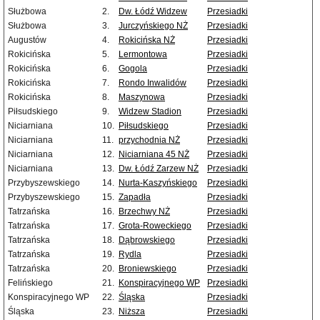
Służbowa
2.
Dw. Łódź Widzew
Przesiadki
Służbowa
3.
Jurczyńskiego NŻ
Przesiadki
Augustów
4.
Rokicińska NŻ
Przesiadki
Rokicińska
5.
Lermontowa
Przesiadki
Rokicińska
6.
Gogola
Przesiadki
Rokicińska
7.
Rondo Inwalidów
Przesiadki
Rokicińska
8.
Maszynowa
Przesiadki
Piłsudskiego
9.
Widzew Stadion
Przesiadki
Niciarniana
10.
Piłsudskiego
Przesiadki
Niciarniana
11.
przychodnia NŻ
Przesiadki
Niciarniana
12.
Niciarniana 45 NŻ
Przesiadki
Niciarniana
13.
Dw. Łódź Zarzew NŻ
Przesiadki
Przybyszewskiego
14.
Nurta-Kaszyńskiego
Przesiadki
Przybyszewskiego
15.
Zapadła
Przesiadki
Tatrzańska
16.
Brzechwy NŻ
Przesiadki
Tatrzańska
17.
Grota-Roweckiego
Przesiadki
Tatrzańska
18.
Dąbrowskiego
Przesiadki
Tatrzańska
19.
Rydla
Przesiadki
Tatrzańska
20.
Broniewskiego
Przesiadki
Felińskiego
21.
Konspiracyjnego WP
Przesiadki
Konspiracyjnego WP
22.
Śląska
Przesiadki
Śląska
23.
Niższa
Przesiadki