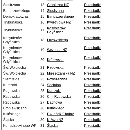
Siostrzana
13.
Graniczna NŻ
Przesiadki
Bartoszewskiego
14.
Siostrzana
Przesiadki
Demokratyczna
15.
Bartoszewskiego
Przesiadki
Trybunalska
16.
Kwietniowa NŻ
Przesiadki
Kosynierów
Przesiadki
Trybunalska
17.
Gdyńskich
Kosynierów
Przesiadki
18.
Łazowskiego
Gdyńskich
Kosynierów
Przesiadki
19.
Wczesna NŻ
Gdyńskich
Kosynierów
Przesiadki
20.
Królewska
Gdyńskich
Św. Wojciecha
21.
Rzgowska
Przesiadki
Św. Wojciecha
22.
Mieszczańska NŻ
Przesiadki
Sternfelda
23.
Powszechna
Przesiadki
Kurczaki
24.
Socjalna
Przesiadki
Rzgowska
25.
Kurczaki
Przesiadki
Rzgowska
26.
Cm. Rzgowska
Przesiadki
Rzgowska
27.
Dachowa
Przesiadki
Broniewskiego
28.
Kilińskiego
Przesiadki
Kilińskiego
29.
Dw. Łódź Chojny
Przesiadki
Śląska
30.
Niższa NŻ
Przesiadki
Konspiracyjnego WP
31.
Śląska
Przesiadki