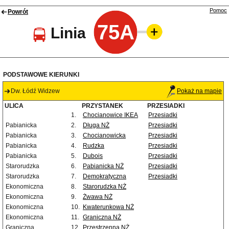
Pomoc
Powrót
75A
Linia
PODSTAWOWE KIERUNKI
Dw. Łódź Widzew
Pokaż na mapie
ULICA
PRZYSTANEK
PRZESIADKI
1.
Chocianowice IKEA
Przesiadki
Pabianicka
2.
Długa NŻ
Przesiadki
Pabianicka
3.
Chocianowicka
Przesiadki
Pabianicka
4.
Rudzka
Przesiadki
Pabianicka
5.
Dubois
Przesiadki
Starorudzka
6.
Pabianicka NŻ
Przesiadki
Starorudzka
7.
Demokratyczna
Przesiadki
Ekonomiczna
8.
Starorudzka NŻ
Ekonomiczna
9.
Żwawa NŻ
Ekonomiczna
10.
Kwaterunkowa NŻ
Ekonomiczna
11.
Graniczna NŻ
Graniczna
12.
Przestrzenna NŻ