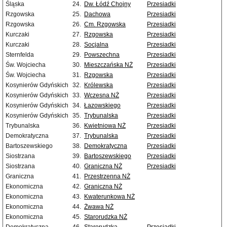
Śląska
24.
Dw. Łódź Chojny
Przesiadki
Rzgowska
25.
Dachowa
Przesiadki
Rzgowska
26.
Cm. Rzgowska
Przesiadki
Kurczaki
27.
Rzgowska
Przesiadki
Kurczaki
28.
Socjalna
Przesiadki
Sternfelda
29.
Powszechna
Przesiadki
Św. Wojciecha
30.
Mieszczańska NŻ
Przesiadki
Św. Wojciecha
31.
Rzgowska
Przesiadki
Kosynierów Gdyńskich
32.
Królewska
Przesiadki
Kosynierów Gdyńskich
33.
Wczesna NŻ
Przesiadki
Kosynierów Gdyńskich
34.
Łazowskiego
Przesiadki
Kosynierów Gdyńskich
35.
Trybunalska
Przesiadki
Trybunalska
36.
Kwietniowa NŻ
Przesiadki
Demokratyczna
37.
Trybunalska
Przesiadki
Bartoszewskiego
38.
Demokratyczna
Przesiadki
Siostrzana
39.
Bartoszewskiego
Przesiadki
Siostrzana
40.
Graniczna NŻ
Przesiadki
Graniczna
41.
Przestrzenna NŻ
Ekonomiczna
42.
Graniczna NŻ
Ekonomiczna
43.
Kwaterunkowa NŻ
Ekonomiczna
44.
Żwawa NŻ
Ekonomiczna
45.
Starorudzka NŻ