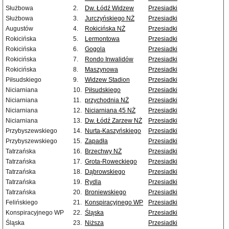
Służbowa
2.
Dw. Łódź Widzew
Przesiadki
Służbowa
3.
Jurczyńskiego NŻ
Przesiadki
Augustów
4.
Rokicińska NŻ
Przesiadki
Rokicińska
5.
Lermontowa
Przesiadki
Rokicińska
6.
Gogola
Przesiadki
Rokicińska
7.
Rondo Inwalidów
Przesiadki
Rokicińska
8.
Maszynowa
Przesiadki
Piłsudskiego
9.
Widzew Stadion
Przesiadki
Niciarniana
10.
Piłsudskiego
Przesiadki
Niciarniana
11.
przychodnia NŻ
Przesiadki
Niciarniana
12.
Niciarniana 45 NŻ
Przesiadki
Niciarniana
13.
Dw. Łódź Zarzew NŻ
Przesiadki
Przybyszewskiego
14.
Nurta-Kaszyńskiego
Przesiadki
Przybyszewskiego
15.
Zapadła
Przesiadki
Tatrzańska
16.
Brzechwy NŻ
Przesiadki
Tatrzańska
17.
Grota-Roweckiego
Przesiadki
Tatrzańska
18.
Dąbrowskiego
Przesiadki
Tatrzańska
19.
Rydla
Przesiadki
Tatrzańska
20.
Broniewskiego
Przesiadki
Felińskiego
21.
Konspiracyjnego WP
Przesiadki
Konspiracyjnego WP
22.
Śląska
Przesiadki
Śląska
23.
Niższa
Przesiadki