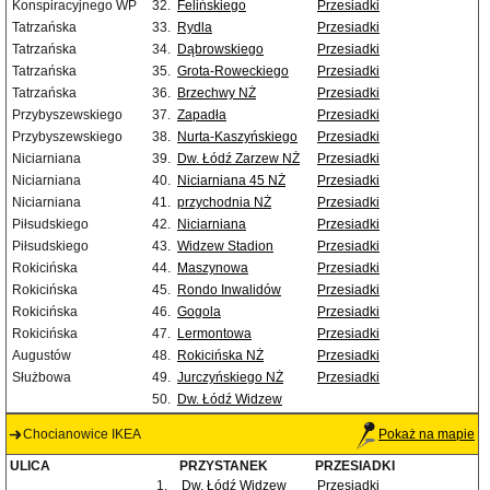
Konspiracyjnego WP
32.
Felińskiego
Przesiadki
Tatrzańska
33.
Rydla
Przesiadki
Tatrzańska
34.
Dąbrowskiego
Przesiadki
Tatrzańska
35.
Grota-Roweckiego
Przesiadki
Tatrzańska
36.
Brzechwy NŻ
Przesiadki
Przybyszewskiego
37.
Zapadła
Przesiadki
Przybyszewskiego
38.
Nurta-Kaszyńskiego
Przesiadki
Niciarniana
39.
Dw. Łódź Zarzew NŻ
Przesiadki
Niciarniana
40.
Niciarniana 45 NŻ
Przesiadki
Niciarniana
41.
przychodnia NŻ
Przesiadki
Piłsudskiego
42.
Niciarniana
Przesiadki
Piłsudskiego
43.
Widzew Stadion
Przesiadki
Rokicińska
44.
Maszynowa
Przesiadki
Rokicińska
45.
Rondo Inwalidów
Przesiadki
Rokicińska
46.
Gogola
Przesiadki
Rokicińska
47.
Lermontowa
Przesiadki
Augustów
48.
Rokicińska NŻ
Przesiadki
Służbowa
49.
Jurczyńskiego NŻ
Przesiadki
50.
Dw. Łódź Widzew
Chocianowice IKEA
Pokaż na mapie
ULICA
PRZYSTANEK
PRZESIADKI
1.
Dw. Łódź Widzew
Przesiadki