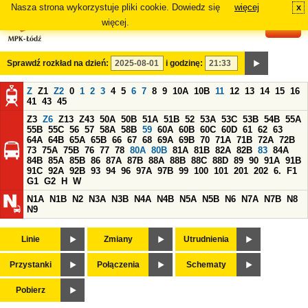
Nasza strona wykorzystuje pliki cookie. Dowiedz się
więcej
x
#
więcej.
Sprawdź rozkład na dzień:
i godzinę:
Z
Z1
Z2
0
1
2
3
4
5
6
7
8
9
10A
10B
11
12
13
14
15
16
41
43
45
Z3
Z6
Z13
Z43
50A
50B
51A
51B
52
53A
53C
53B
54B
55A
55B
55C
56
57
58A
58B
59
60A
60B
60C
60D
61
62
63
64A
64B
65A
65B
66
67
68
69A
69B
70
71A
71B
72A
72B
73
75A
75B
76
77
78
80A
80B
81A
81B
82A
82B
83
84A
84B
85A
85B
86
87A
87B
88A
88B
88C
88D
89
90
91A
91B
91C
92A
92B
93
94
96
97A
97B
99
100
101
201
202
6.
F1
G1
G2
H
W
N1A
N1B
N2
N3A
N3B
N4A
N4B
N5A
N5B
N6
N7A
N7B
N8
N9
Linie
Zmiany
Utrudnienia
Przystanki
Połączenia
Schematy
Pobierz