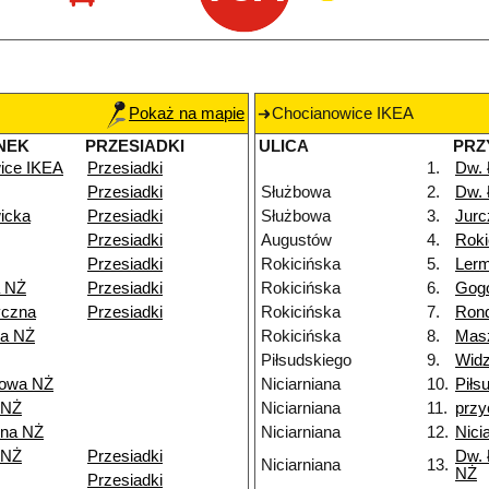
Pokaż na mapie
Chocianowice IKEA
NEK
PRZESIADKI
ULICA
PRZ
ice IKEA
Przesiadki
1.
Dw.
Przesiadki
Służbowa
2.
Dw.
icka
Przesiadki
Służbowa
3.
Jurc
Przesiadki
Augustów
4.
Roki
Przesiadki
Rokicińska
5.
Ler
a NŻ
Przesiadki
Rokicińska
6.
Gog
yczna
Przesiadki
Rokicińska
7.
Rond
ka NŻ
Rokicińska
8.
Mas
Piłsudskiego
9.
Widz
kowa NŻ
Niciarniana
10.
Piłs
 NŻ
Niciarniana
11.
przy
nna NŻ
Niciarniana
12.
Nici
 NŻ
Przesiadki
Dw. 
Niciarniana
13.
NŻ
Przesiadki