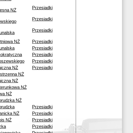
Przesiadki
esna NŻ
Przesiadki
owskiego
Przesiadki
unalska
tniowa NŻ
Przesiadki
unalska
Przesiadki
okratyczna
Przesiadki
oszewskiego
Przesiadki
iczna NŻ
Przesiadki
strzenna NŻ
iczna NŻ
terunkowa NŻ
wa NŻ
orudzka NŻ
orudzka
Przesiadki
anicka NŻ
Przesiadki
ois NŻ
Przesiadki
zka
Przesiadki