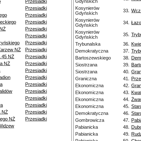
o
Przesiadki
Gdyńskich
Przesiadki
Kosynierów
33.
Wcz
Gdyńskich
ego
Przesiadki
Kosynierów
eckiego
Przesiadki
34.
Łaz
Gdyńskich
 NŻ
Przesiadki
Kosynierów
35.
Tryb
Przesiadki
Gdyńskich
zyńskiego
Przesiadki
Trybunalska
36.
Kwie
Zarzew NŻ
Przesiadki
Demokratyczna
37.
Tryb
a 45 NŻ
Przesiadki
Bartoszewskiego
38.
Dem
ia NŻ
Przesiadki
Siostrzana
39.
Bart
a
Przesiadki
Siostrzana
40.
Gran
adion
Przesiadki
Graniczna
41.
Prze
a
Przesiadki
Ekonomiczna
42.
Gran
alidów
Przesiadki
Ekonomiczna
43.
Kwa
Przesiadki
Ekonomiczna
44.
Żwa
wa
Przesiadki
Ekonomiczna
45.
Star
a NŻ
Przesiadki
Demokratyczna
46.
Star
iego NŻ
Przesiadki
Gombrowicza
47.
Pabi
Widzew
Pabianicka
48.
Dub
Pabianicka
49.
Rud