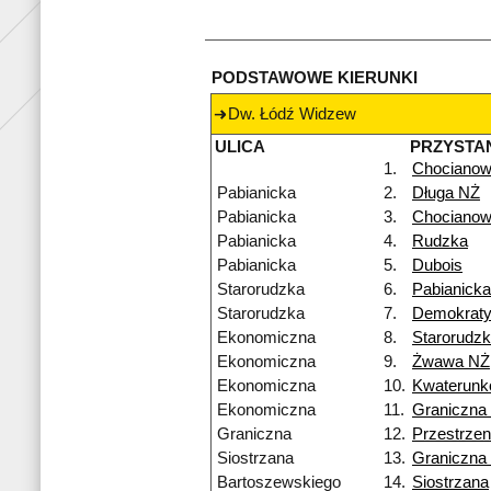
PODSTAWOWE KIERUNKI
Dw. Łódź Widzew
ULICA
PRZYSTA
1.
Chocianow
Pabianicka
2.
Długa NŻ
Pabianicka
3.
Chocianow
Pabianicka
4.
Rudzka
Pabianicka
5.
Dubois
Starorudzka
6.
Pabianick
Starorudzka
7.
Demokrat
Ekonomiczna
8.
Starorudz
Ekonomiczna
9.
Żwawa NŻ
Ekonomiczna
10.
Kwaterun
Ekonomiczna
11.
Graniczna
Graniczna
12.
Przestrze
Siostrzana
13.
Graniczna
Bartoszewskiego
14.
Siostrzana