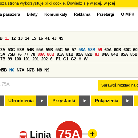
sza strona wykorzystuje pliki cookie. Dowiedz się więcej.
więcej
a pasażera
Bilety
Komunikaty
Reklama
Przetargi
O MPK
0B
11
12
13
14
15
16
41
43
45
53A
53C
53B
54B
55A
55B
55C
56
57
58A
58B
59
60A
60B
60C
60
75A
75B
76
77
78
80A
80B
81A
81B
82A
82B
83
84A
84B
85A
85B
97B
99
100
101
201
202
6.
F1
G1
G2
H
W
N5B
N6
N7A
N7B
N8
N9
a 75A
Sprawdź rozkład na d
Utrudnienia
Przystanki
Połączenia
75A
Linia