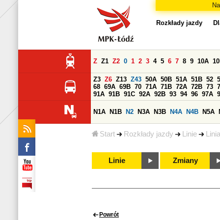
Na
Rozkłady jazdy
Dl
Z
Z1
Z2
0
1
2
3
4
5
6
7
8
9
10A
1
Z3
Z6
Z13
Z43
50A
50B
51A
51B
52
68
69A
69B
70
71A
71B
72A
72B
73
91A
91B
91C
92A
92B
93
94
96
97A
N1A
N1B
N2
N3A
N3B
N4A
N4B
N5A
Start
Rozkłady jazdy
Linie
Lini
Linie
Zmiany
Powrót