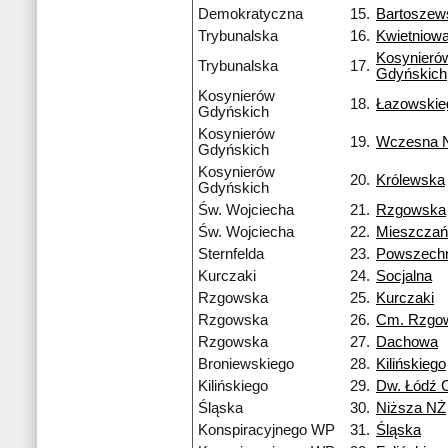
Demokratyczna
15.
Bartoszew
Trybunalska
16.
Kwietniow
Kosynieró
Trybunalska
17.
Gdyńskich
Kosynierów
18.
Łazowskie
Gdyńskich
Kosynierów
19.
Wczesna 
Gdyńskich
Kosynierów
20.
Królewska
Gdyńskich
Św. Wojciecha
21.
Rzgowska
Św. Wojciecha
22.
Mieszczań
Sternfelda
23.
Powszech
Kurczaki
24.
Socjalna
Rzgowska
25.
Kurczaki
Rzgowska
26.
Cm. Rzgo
Rzgowska
27.
Dachowa
Broniewskiego
28.
Kilińskiego
Kilińskiego
29.
Dw. Łódź 
Śląska
30.
Niższa NŻ
Konspiracyjnego WP
31.
Śląska