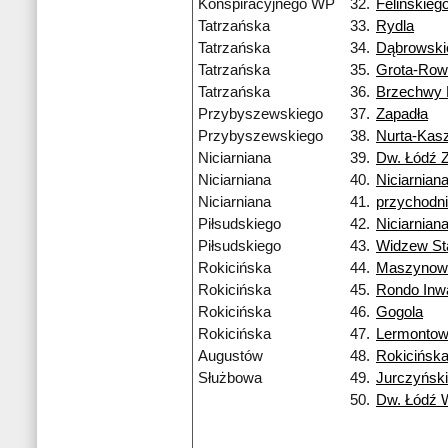
Konspiracyjnego WP
32.
Felińskieg
Tatrzańska
33.
Rydla
Tatrzańska
34.
Dąbrowski
Tatrzańska
35.
Grota-Row
Tatrzańska
36.
Brzechwy
Przybyszewskiego
37.
Zapadła
Przybyszewskiego
38.
Nurta-Kas
Niciarniana
39.
Dw. Łódź 
Niciarniana
40.
Niciarnian
Niciarniana
41.
przychodn
Piłsudskiego
42.
Niciarnian
Piłsudskiego
43.
Widzew St
Rokicińska
44.
Maszynow
Rokicińska
45.
Rondo Inw
Rokicińska
46.
Gogola
Rokicińska
47.
Lermonto
Augustów
48.
Rokicińsk
Służbowa
49.
Jurczyńsk
50.
Dw. Łódź 