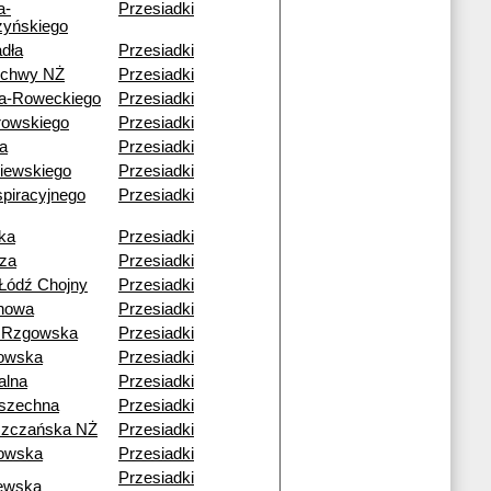
a-
Przesiadki
yńskiego
dła
Przesiadki
echwy NŻ
Przesiadki
a-Roweckiego
Przesiadki
rowskiego
Przesiadki
a
Przesiadki
iewskiego
Przesiadki
piracyjnego
Przesiadki
ka
Przesiadki
za
Przesiadki
Łódź Chojny
Przesiadki
howa
Przesiadki
 Rzgowska
Przesiadki
owska
Przesiadki
alna
Przesiadki
szechna
Przesiadki
szczańska NŻ
Przesiadki
owska
Przesiadki
Przesiadki
ewska