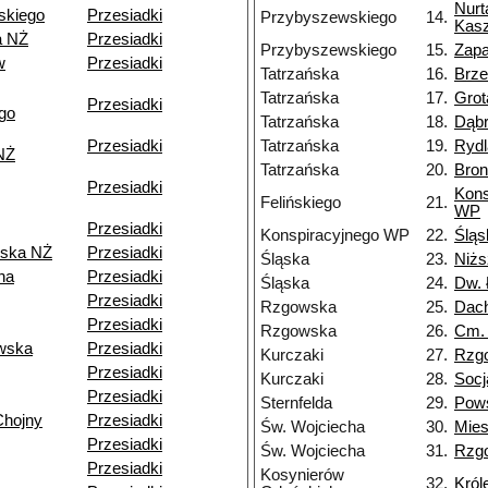
Nurt
skiego
Przesiadki
Przybyszewskiego
14.
Kasz
a NŻ
Przesiadki
Przybyszewskiego
15.
Zapa
w
Przesiadki
Tatrzańska
16.
Brz
Tatrzańska
17.
Grot
Przesiadki
go
Tatrzańska
18.
Dąb
Przesiadki
Tatrzańska
19.
Rydl
NŻ
Tatrzańska
20.
Bron
Przesiadki
Kons
Felińskiego
21.
WP
Przesiadki
Konspiracyjnego WP
22.
Śląs
ska NŻ
Przesiadki
Śląska
23.
Niżs
na
Przesiadki
Śląska
24.
Dw. 
Przesiadki
Rzgowska
25.
Dac
Przesiadki
Rzgowska
26.
Cm.
wska
Przesiadki
Kurczaki
27.
Rzg
Przesiadki
Kurczaki
28.
Socj
Przesiadki
Sternfelda
29.
Pow
Chojny
Przesiadki
Św. Wojciecha
30.
Mie
Przesiadki
Św. Wojciecha
31.
Rzg
Przesiadki
Kosynierów
32.
Król