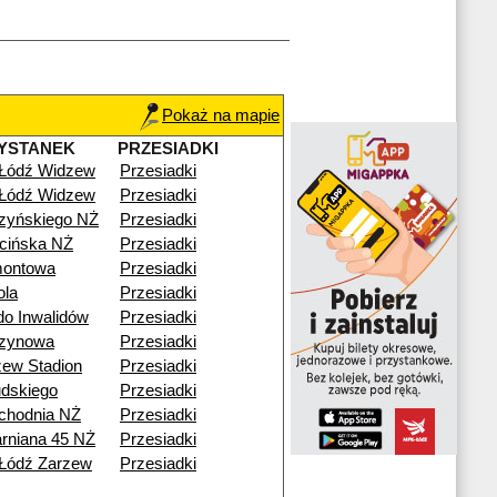
Pokaż na mapie
YSTANEK
PRZESIADKI
 Łódź Widzew
Przesiadki
 Łódź Widzew
Przesiadki
zyńskiego NŻ
Przesiadki
cińska NŻ
Przesiadki
montowa
Przesiadki
ola
Przesiadki
o Inwalidów
Przesiadki
zynowa
Przesiadki
ew Stadion
Przesiadki
udskiego
Przesiadki
chodnia NŻ
Przesiadki
arniana 45 NŻ
Przesiadki
Łódź Zarzew
Przesiadki