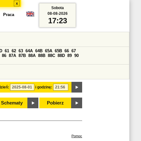
x
Sobota
08-08-2026
Praca
17:23
D
61
62
63
64A
64B
65A
65B
66
67
86
87A
87B
88A
88B
88C
88D
89
90
zień:
i godzinę:
Schematy
Pobierz
Pomoc