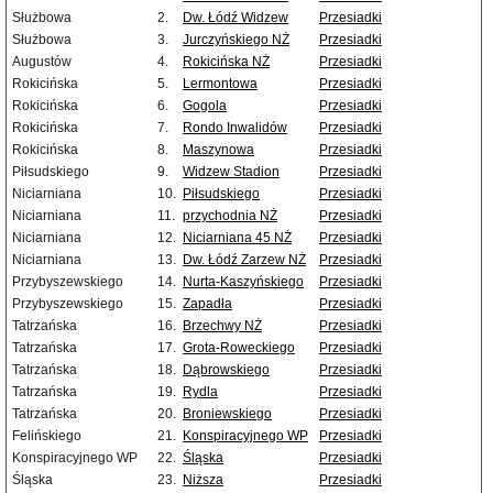
Służbowa
2.
Dw. Łódź Widzew
Przesiadki
Służbowa
3.
Jurczyńskiego NŻ
Przesiadki
Augustów
4.
Rokicińska NŻ
Przesiadki
Rokicińska
5.
Lermontowa
Przesiadki
Rokicińska
6.
Gogola
Przesiadki
Rokicińska
7.
Rondo Inwalidów
Przesiadki
Rokicińska
8.
Maszynowa
Przesiadki
Piłsudskiego
9.
Widzew Stadion
Przesiadki
Niciarniana
10.
Piłsudskiego
Przesiadki
Niciarniana
11.
przychodnia NŻ
Przesiadki
Niciarniana
12.
Niciarniana 45 NŻ
Przesiadki
Niciarniana
13.
Dw. Łódź Zarzew NŻ
Przesiadki
Przybyszewskiego
14.
Nurta-Kaszyńskiego
Przesiadki
Przybyszewskiego
15.
Zapadła
Przesiadki
Tatrzańska
16.
Brzechwy NŻ
Przesiadki
Tatrzańska
17.
Grota-Roweckiego
Przesiadki
Tatrzańska
18.
Dąbrowskiego
Przesiadki
Tatrzańska
19.
Rydla
Przesiadki
Tatrzańska
20.
Broniewskiego
Przesiadki
Felińskiego
21.
Konspiracyjnego WP
Przesiadki
Konspiracyjnego WP
22.
Śląska
Przesiadki
Śląska
23.
Niższa
Przesiadki