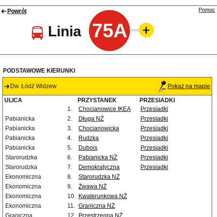
Pomoc
Powrót
75A
Linia
PODSTAWOWE KIERUNKI
Dw. Łódź Widzew
Pokaż na mapie
ULICA
PRZYSTANEK
PRZESIADKI
1.
Chocianowice IKEA
Przesiadki
Pabianicka
2.
Długa NŻ
Przesiadki
Pabianicka
3.
Chocianowicka
Przesiadki
Pabianicka
4.
Rudzka
Przesiadki
Pabianicka
5.
Dubois
Przesiadki
Starorudzka
6.
Pabianicka NŻ
Przesiadki
Starorudzka
7.
Demokratyczna
Przesiadki
Ekonomiczna
8.
Starorudzka NŻ
Ekonomiczna
9.
Żwawa NŻ
Ekonomiczna
10.
Kwaterunkowa NŻ
Ekonomiczna
11.
Graniczna NŻ
Graniczna
12.
Przestrzenna NŻ