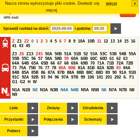
Nasza strona wykorzystuje pliki cookie. Dowiedz się
więcej
x
#
więcej.
Sprawdź rozkład na dzień:
i godzinę:
Z
Z1
Z2
0
1
2
3
4
5
6
7
8
9
10A
10B
11
12
13
14
15
16
41
43
45
Z3
Z6
Z13
Z43
50A
50B
51A
51B
52
53A
53C
53B
54B
55A
55B
55C
56
57
58A
58B
59
60A
60B
60C
60D
61
62
63
64A
64B
65A
65B
66
67
68
69A
69B
70
71A
71B
72A
72B
73
75A
75B
76
77
78
80A
80B
81A
81B
82A
82B
83
84A
84B
85A
85B
86
87A
87B
88A
88B
88C
88D
89
90
91A
91B
91C
92A
92B
93
94
96
97A
97B
99
100
101
201
202
6.
F1
G1
G2
H
W
N1A
N1B
N2
N3A
N3B
N4A
N4B
N5A
N5B
N6
N7A
N7B
N8
N9
Linie
Zmiany
Utrudnienia
Przystanki
Połączenia
Schematy
Pobierz