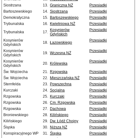
Siostrzana
13.
Graniczna NŻ
Przesiadki
Bartoszewskiego
14.
Siostrzana
Przesiadki
Demokratyczna
15.
Bartoszewskiego
Przesiadki
Trybunalska
16.
Kwietniowa NŻ
Przesiadki
Kosynierów
Przesiadki
Trybunalska
17.
Gdyńskich
Kosynierów
Przesiadki
18.
Łazowskiego
Gdyńskich
Kosynierów
Przesiadki
19.
Wczesna NŻ
Gdyńskich
Kosynierów
Przesiadki
20.
Królewska
Gdyńskich
Św. Wojciecha
21.
Rzgowska
Przesiadki
Św. Wojciecha
22.
Mieszczańska NŻ
Przesiadki
Sternfelda
23.
Powszechna
Przesiadki
Kurczaki
24.
Socjalna
Przesiadki
Rzgowska
25.
Kurczaki
Przesiadki
Rzgowska
26.
Cm. Rzgowska
Przesiadki
Rzgowska
27.
Dachowa
Przesiadki
Broniewskiego
28.
Kilińskiego
Przesiadki
Kilińskiego
29.
Dw. Łódź Chojny
Przesiadki
Śląska
30.
Niższa NŻ
Przesiadki
Konspiracyjnego WP
31.
Śląska
Przesiadki