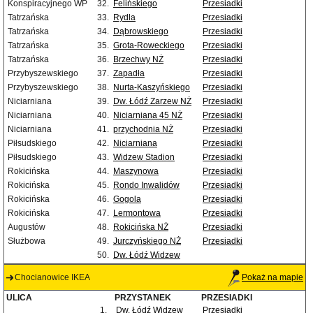
Konspiracyjnego WP
32.
Felińskiego
Przesiadki
Tatrzańska
33.
Rydla
Przesiadki
Tatrzańska
34.
Dąbrowskiego
Przesiadki
Tatrzańska
35.
Grota-Roweckiego
Przesiadki
Tatrzańska
36.
Brzechwy NŻ
Przesiadki
Przybyszewskiego
37.
Zapadła
Przesiadki
Przybyszewskiego
38.
Nurta-Kaszyńskiego
Przesiadki
Niciarniana
39.
Dw. Łódź Zarzew NŻ
Przesiadki
Niciarniana
40.
Niciarniana 45 NŻ
Przesiadki
Niciarniana
41.
przychodnia NŻ
Przesiadki
Piłsudskiego
42.
Niciarniana
Przesiadki
Piłsudskiego
43.
Widzew Stadion
Przesiadki
Rokicińska
44.
Maszynowa
Przesiadki
Rokicińska
45.
Rondo Inwalidów
Przesiadki
Rokicińska
46.
Gogola
Przesiadki
Rokicińska
47.
Lermontowa
Przesiadki
Augustów
48.
Rokicińska NŻ
Przesiadki
Służbowa
49.
Jurczyńskiego NŻ
Przesiadki
50.
Dw. Łódź Widzew
Chocianowice IKEA
Pokaż na mapie
ULICA
PRZYSTANEK
PRZESIADKI
1.
Dw. Łódź Widzew
Przesiadki