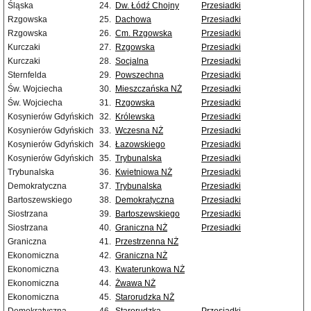
Śląska
24.
Dw. Łódź Chojny
Przesiadki
Rzgowska
25.
Dachowa
Przesiadki
Rzgowska
26.
Cm. Rzgowska
Przesiadki
Kurczaki
27.
Rzgowska
Przesiadki
Kurczaki
28.
Socjalna
Przesiadki
Sternfelda
29.
Powszechna
Przesiadki
Św. Wojciecha
30.
Mieszczańska NŻ
Przesiadki
Św. Wojciecha
31.
Rzgowska
Przesiadki
Kosynierów Gdyńskich
32.
Królewska
Przesiadki
Kosynierów Gdyńskich
33.
Wczesna NŻ
Przesiadki
Kosynierów Gdyńskich
34.
Łazowskiego
Przesiadki
Kosynierów Gdyńskich
35.
Trybunalska
Przesiadki
Trybunalska
36.
Kwietniowa NŻ
Przesiadki
Demokratyczna
37.
Trybunalska
Przesiadki
Bartoszewskiego
38.
Demokratyczna
Przesiadki
Siostrzana
39.
Bartoszewskiego
Przesiadki
Siostrzana
40.
Graniczna NŻ
Przesiadki
Graniczna
41.
Przestrzenna NŻ
Ekonomiczna
42.
Graniczna NŻ
Ekonomiczna
43.
Kwaterunkowa NŻ
Ekonomiczna
44.
Żwawa NŻ
Ekonomiczna
45.
Starorudzka NŻ