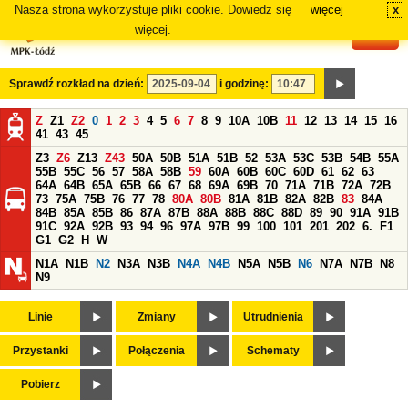
Nasza strona wykorzystuje pliki cookie. Dowiedz się
więcej
x
#
więcej.
Sprawdź rozkład na dzień:
i godzinę:
Z
Z1
Z2
0
1
2
3
4
5
6
7
8
9
10A
10B
11
12
13
14
15
16
41
43
45
Z3
Z6
Z13
Z43
50A
50B
51A
51B
52
53A
53C
53B
54B
55A
55B
55C
56
57
58A
58B
59
60A
60B
60C
60D
61
62
63
64A
64B
65A
65B
66
67
68
69A
69B
70
71A
71B
72A
72B
73
75A
75B
76
77
78
80A
80B
81A
81B
82A
82B
83
84A
84B
85A
85B
86
87A
87B
88A
88B
88C
88D
89
90
91A
91B
91C
92A
92B
93
94
96
97A
97B
99
100
101
201
202
6.
F1
G1
G2
H
W
N1A
N1B
N2
N3A
N3B
N4A
N4B
N5A
N5B
N6
N7A
N7B
N8
N9
Linie
Zmiany
Utrudnienia
Przystanki
Połączenia
Schematy
Pobierz