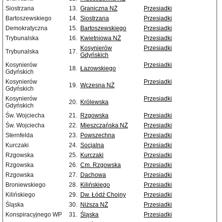
Siostrzana
13.
Graniczna NŻ
Przesiadki
Bartoszewskiego
14.
Siostrzana
Przesiadki
Demokratyczna
15.
Bartoszewskiego
Przesiadki
Trybunalska
16.
Kwietniowa NŻ
Przesiadki
Kosynierów
Przesiadki
Trybunalska
17.
Gdyńskich
Kosynierów
Przesiadki
18.
Łazowskiego
Gdyńskich
Kosynierów
Przesiadki
19.
Wczesna NŻ
Gdyńskich
Kosynierów
Przesiadki
20.
Królewska
Gdyńskich
Św. Wojciecha
21.
Rzgowska
Przesiadki
Św. Wojciecha
22.
Mieszczańska NŻ
Przesiadki
Sternfelda
23.
Powszechna
Przesiadki
Kurczaki
24.
Socjalna
Przesiadki
Rzgowska
25.
Kurczaki
Przesiadki
Rzgowska
26.
Cm. Rzgowska
Przesiadki
Rzgowska
27.
Dachowa
Przesiadki
Broniewskiego
28.
Kilińskiego
Przesiadki
Kilińskiego
29.
Dw. Łódź Chojny
Przesiadki
Śląska
30.
Niższa NŻ
Przesiadki
Konspiracyjnego WP
31.
Śląska
Przesiadki