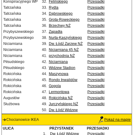
Konspiracyjnego WP
32.
Felińskiego
Przesiadki
Tatrzańska
33.
Rydla
Przesiadki
Tatrzańska
34.
Dąbrowskiego
Przesiadki
Tatrzańska
35.
Grota-Roweckiego
Przesiadki
Tatrzańska
36.
Brzechwy NŻ
Przesiadki
Przybyszewskiego
37.
Zapadła
Przesiadki
Przybyszewskiego
38.
Nurta-Kaszyńskiego
Przesiadki
Niciarniana
39.
Dw. Łódź Zarzew NŻ
Przesiadki
Niciarniana
40.
Niciarniana 45 NŻ
Przesiadki
Niciarniana
41.
przychodnia NŻ
Przesiadki
Piłsudskiego
42.
Niciarniana
Przesiadki
Piłsudskiego
43.
Widzew Stadion
Przesiadki
Rokicińska
44.
Maszynowa
Przesiadki
Rokicińska
45.
Rondo Inwalidów
Przesiadki
Rokicińska
46.
Gogola
Przesiadki
Rokicińska
47.
Lermontowa
Przesiadki
Augustów
48.
Rokicińska NŻ
Przesiadki
Służbowa
49.
Jurczyńskiego NŻ
Przesiadki
50.
Dw. Łódź Widzew
Chocianowice IKEA
Pokaż na mapie
ULICA
PRZYSTANEK
PRZESIADKI
1.
Dw. Łódź Widzew
Przesiadki