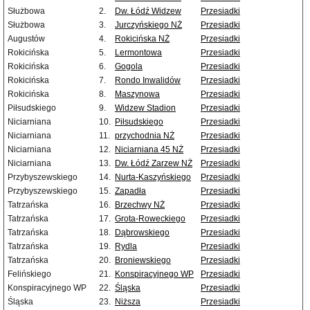
Służbowa
2.
Dw. Łódź Widzew
Przesiadki
Służbowa
3.
Jurczyńskiego NŻ
Przesiadki
Augustów
4.
Rokicińska NŻ
Przesiadki
Rokicińska
5.
Lermontowa
Przesiadki
Rokicińska
6.
Gogola
Przesiadki
Rokicińska
7.
Rondo Inwalidów
Przesiadki
Rokicińska
8.
Maszynowa
Przesiadki
Piłsudskiego
9.
Widzew Stadion
Przesiadki
Niciarniana
10.
Piłsudskiego
Przesiadki
Niciarniana
11.
przychodnia NŻ
Przesiadki
Niciarniana
12.
Niciarniana 45 NŻ
Przesiadki
Niciarniana
13.
Dw. Łódź Zarzew NŻ
Przesiadki
Przybyszewskiego
14.
Nurta-Kaszyńskiego
Przesiadki
Przybyszewskiego
15.
Zapadła
Przesiadki
Tatrzańska
16.
Brzechwy NŻ
Przesiadki
Tatrzańska
17.
Grota-Roweckiego
Przesiadki
Tatrzańska
18.
Dąbrowskiego
Przesiadki
Tatrzańska
19.
Rydla
Przesiadki
Tatrzańska
20.
Broniewskiego
Przesiadki
Felińskiego
21.
Konspiracyjnego WP
Przesiadki
Konspiracyjnego WP
22.
Śląska
Przesiadki
Śląska
23.
Niższa
Przesiadki