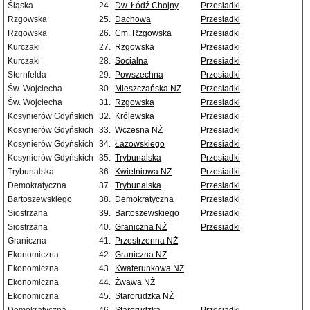
Śląska
24.
Dw. Łódź Chojny
Przesiadki
Rzgowska
25.
Dachowa
Przesiadki
Rzgowska
26.
Cm. Rzgowska
Przesiadki
Kurczaki
27.
Rzgowska
Przesiadki
Kurczaki
28.
Socjalna
Przesiadki
Sternfelda
29.
Powszechna
Przesiadki
Św. Wojciecha
30.
Mieszczańska NŻ
Przesiadki
Św. Wojciecha
31.
Rzgowska
Przesiadki
Kosynierów Gdyńskich
32.
Królewska
Przesiadki
Kosynierów Gdyńskich
33.
Wczesna NŻ
Przesiadki
Kosynierów Gdyńskich
34.
Łazowskiego
Przesiadki
Kosynierów Gdyńskich
35.
Trybunalska
Przesiadki
Trybunalska
36.
Kwietniowa NŻ
Przesiadki
Demokratyczna
37.
Trybunalska
Przesiadki
Bartoszewskiego
38.
Demokratyczna
Przesiadki
Siostrzana
39.
Bartoszewskiego
Przesiadki
Siostrzana
40.
Graniczna NŻ
Przesiadki
Graniczna
41.
Przestrzenna NŻ
Ekonomiczna
42.
Graniczna NŻ
Ekonomiczna
43.
Kwaterunkowa NŻ
Ekonomiczna
44.
Żwawa NŻ
Ekonomiczna
45.
Starorudzka NŻ