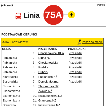
Pomoc
Powrót
75A
Linia
PODSTAWOWE KIERUNKI
Dw. Łódź Widzew
Pokaż na mapie
ULICA
PRZYSTANEK
PRZESIADKI
1.
Chocianowice IKEA
Przesiadki
Pabianicka
2.
Długa NŻ
Przesiadki
Pabianicka
3.
Chocianowicka
Przesiadki
Pabianicka
4.
Rudzka
Przesiadki
Pabianicka
5.
Dubois
Przesiadki
Starorudzka
6.
Pabianicka NŻ
Przesiadki
Starorudzka
7.
Demokratyczna
Przesiadki
Ekonomiczna
8.
Starorudzka NŻ
Ekonomiczna
9.
Żwawa NŻ
Ekonomiczna
10.
Kwaterunkowa NŻ
Ekonomiczna
11.
Graniczna NŻ
Graniczna
12.
Przestrzenna NŻ