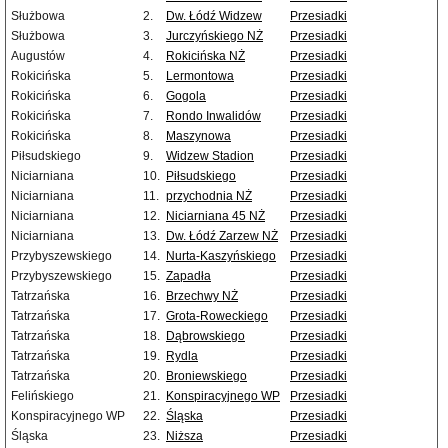
Służbowa
2.
Dw. Łódź Widzew
Przesiadki
Służbowa
3.
Jurczyńskiego NŻ
Przesiadki
Augustów
4.
Rokicińska NŻ
Przesiadki
Rokicińska
5.
Lermontowa
Przesiadki
Rokicińska
6.
Gogola
Przesiadki
Rokicińska
7.
Rondo Inwalidów
Przesiadki
Rokicińska
8.
Maszynowa
Przesiadki
Piłsudskiego
9.
Widzew Stadion
Przesiadki
Niciarniana
10.
Piłsudskiego
Przesiadki
Niciarniana
11.
przychodnia NŻ
Przesiadki
Niciarniana
12.
Niciarniana 45 NŻ
Przesiadki
Niciarniana
13.
Dw. Łódź Zarzew NŻ
Przesiadki
Przybyszewskiego
14.
Nurta-Kaszyńskiego
Przesiadki
Przybyszewskiego
15.
Zapadła
Przesiadki
Tatrzańska
16.
Brzechwy NŻ
Przesiadki
Tatrzańska
17.
Grota-Roweckiego
Przesiadki
Tatrzańska
18.
Dąbrowskiego
Przesiadki
Tatrzańska
19.
Rydla
Przesiadki
Tatrzańska
20.
Broniewskiego
Przesiadki
Felińskiego
21.
Konspiracyjnego WP
Przesiadki
Konspiracyjnego WP
22.
Śląska
Przesiadki
Śląska
23.
Niższa
Przesiadki