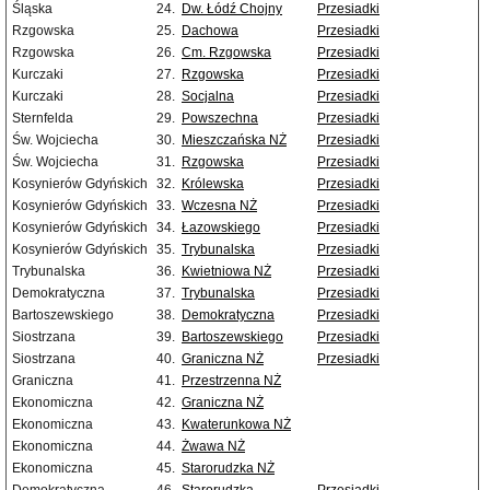
Śląska
24.
Dw. Łódź Chojny
Przesiadki
Rzgowska
25.
Dachowa
Przesiadki
Rzgowska
26.
Cm. Rzgowska
Przesiadki
Kurczaki
27.
Rzgowska
Przesiadki
Kurczaki
28.
Socjalna
Przesiadki
Sternfelda
29.
Powszechna
Przesiadki
Św. Wojciecha
30.
Mieszczańska NŻ
Przesiadki
Św. Wojciecha
31.
Rzgowska
Przesiadki
Kosynierów Gdyńskich
32.
Królewska
Przesiadki
Kosynierów Gdyńskich
33.
Wczesna NŻ
Przesiadki
Kosynierów Gdyńskich
34.
Łazowskiego
Przesiadki
Kosynierów Gdyńskich
35.
Trybunalska
Przesiadki
Trybunalska
36.
Kwietniowa NŻ
Przesiadki
Demokratyczna
37.
Trybunalska
Przesiadki
Bartoszewskiego
38.
Demokratyczna
Przesiadki
Siostrzana
39.
Bartoszewskiego
Przesiadki
Siostrzana
40.
Graniczna NŻ
Przesiadki
Graniczna
41.
Przestrzenna NŻ
Ekonomiczna
42.
Graniczna NŻ
Ekonomiczna
43.
Kwaterunkowa NŻ
Ekonomiczna
44.
Żwawa NŻ
Ekonomiczna
45.
Starorudzka NŻ