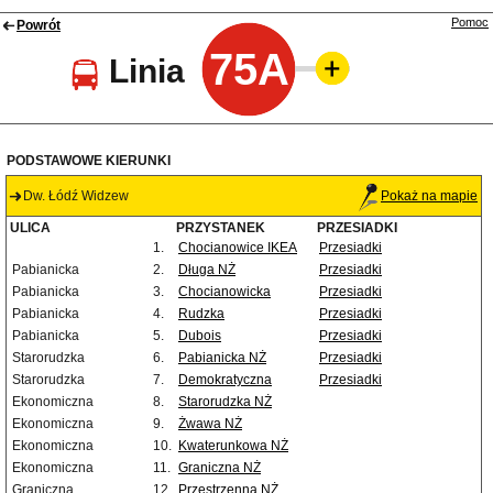
Pomoc
Powrót
75A
Linia
PODSTAWOWE KIERUNKI
Dw. Łódź Widzew
Pokaż na mapie
ULICA
PRZYSTANEK
PRZESIADKI
1.
Chocianowice IKEA
Przesiadki
Pabianicka
2.
Długa NŻ
Przesiadki
Pabianicka
3.
Chocianowicka
Przesiadki
Pabianicka
4.
Rudzka
Przesiadki
Pabianicka
5.
Dubois
Przesiadki
Starorudzka
6.
Pabianicka NŻ
Przesiadki
Starorudzka
7.
Demokratyczna
Przesiadki
Ekonomiczna
8.
Starorudzka NŻ
Ekonomiczna
9.
Żwawa NŻ
Ekonomiczna
10.
Kwaterunkowa NŻ
Ekonomiczna
11.
Graniczna NŻ
Graniczna
12.
Przestrzenna NŻ