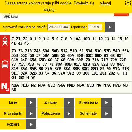
Nasza strona wykorzystuje pliki cookie. Dowiedz się
więcej
x
#
więcej.
Sprawdź rozkład na dzień:
i godzinę:
Z
Z1
Z2
0
1
2
3
4
5
6
7
8
9
10A
10B
11
12
13
14
15
16
41
43
45
Z3
Z6
Z13
Z43
50A
50B
51A
51B
52
53A
53C
53B
54B
55A
55B
55C
56
57
58A
58B
59
60A
60B
60C
60D
61
62
63
64A
64B
65A
65B
66
67
68
69A
69B
70
71A
71B
72A
72B
73
75A
75B
76
77
78
80A
80B
81A
81B
82A
82B
83
84A
84B
85A
85B
86
87A
87B
88A
88B
88C
88D
89
90
91A
91B
91C
92A
92B
93
94
96
97A
97B
99
100
101
201
202
6.
F1
G1
G2
H
W
N1A
N1B
N2
N3A
N3B
N4A
N4B
N5A
N5B
N6
N7A
N7B
N8
N9
Linie
Zmiany
Utrudnienia
Przystanki
Połączenia
Schematy
Pobierz