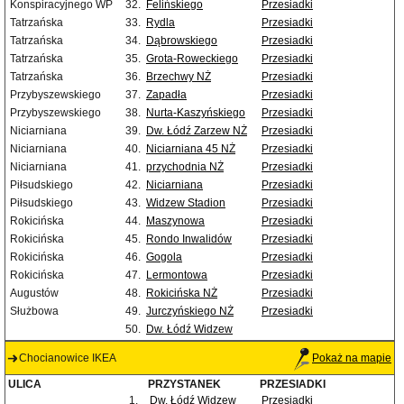
Konspiracyjnego WP
32.
Felińskiego
Przesiadki
Tatrzańska
33.
Rydla
Przesiadki
Tatrzańska
34.
Dąbrowskiego
Przesiadki
Tatrzańska
35.
Grota-Roweckiego
Przesiadki
Tatrzańska
36.
Brzechwy NŻ
Przesiadki
Przybyszewskiego
37.
Zapadła
Przesiadki
Przybyszewskiego
38.
Nurta-Kaszyńskiego
Przesiadki
Niciarniana
39.
Dw. Łódź Zarzew NŻ
Przesiadki
Niciarniana
40.
Niciarniana 45 NŻ
Przesiadki
Niciarniana
41.
przychodnia NŻ
Przesiadki
Piłsudskiego
42.
Niciarniana
Przesiadki
Piłsudskiego
43.
Widzew Stadion
Przesiadki
Rokicińska
44.
Maszynowa
Przesiadki
Rokicińska
45.
Rondo Inwalidów
Przesiadki
Rokicińska
46.
Gogola
Przesiadki
Rokicińska
47.
Lermontowa
Przesiadki
Augustów
48.
Rokicińska NŻ
Przesiadki
Służbowa
49.
Jurczyńskiego NŻ
Przesiadki
50.
Dw. Łódź Widzew
Chocianowice IKEA
Pokaż na mapie
ULICA
PRZYSTANEK
PRZESIADKI
1.
Dw. Łódź Widzew
Przesiadki