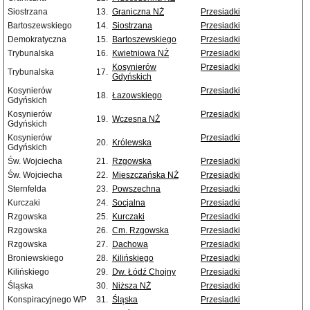
Siostrzana
13.
Graniczna NŻ
Przesiadki
Bartoszewskiego
14.
Siostrzana
Przesiadki
Demokratyczna
15.
Bartoszewskiego
Przesiadki
Trybunalska
16.
Kwietniowa NŻ
Przesiadki
Kosynierów
Przesiadki
Trybunalska
17.
Gdyńskich
Kosynierów
Przesiadki
18.
Łazowskiego
Gdyńskich
Kosynierów
Przesiadki
19.
Wczesna NŻ
Gdyńskich
Kosynierów
Przesiadki
20.
Królewska
Gdyńskich
Św. Wojciecha
21.
Rzgowska
Przesiadki
Św. Wojciecha
22.
Mieszczańska NŻ
Przesiadki
Sternfelda
23.
Powszechna
Przesiadki
Kurczaki
24.
Socjalna
Przesiadki
Rzgowska
25.
Kurczaki
Przesiadki
Rzgowska
26.
Cm. Rzgowska
Przesiadki
Rzgowska
27.
Dachowa
Przesiadki
Broniewskiego
28.
Kilińskiego
Przesiadki
Kilińskiego
29.
Dw. Łódź Chojny
Przesiadki
Śląska
30.
Niższa NŻ
Przesiadki
Konspiracyjnego WP
31.
Śląska
Przesiadki