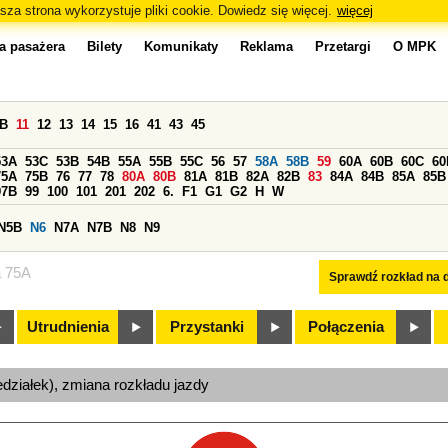
sza strona wykorzystuje pliki cookie. Dowiedz się więcej.
więcej
a pasażera
Bilety
Komunikaty
Reklama
Przetargi
O MPK
0B
11
12
13
14
15
16
41
43
45
53A
53C
53B
54B
55A
55B
55C
56
57
58A
58B
59
60A
60B
60C
60
75A
75B
76
77
78
80A
80B
81A
81B
82A
82B
83
84A
84B
85A
85B
97B
99
100
101
201
202
6.
F1
G1
G2
H
W
N5B
N6
N7A
N7B
N8
N9
a 75A
Sprawdź rozkład na d
Utrudnienia
Przystanki
Połączenia
edziałek), zmiana rozkładu jazdy