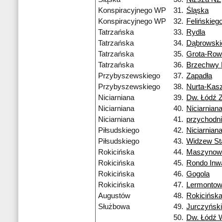
Konspiracyjnego WP
31.
Śląska
Konspiracyjnego WP
32.
Felińskieg
Tatrzańska
33.
Rydla
Tatrzańska
34.
Dąbrowski
Tatrzańska
35.
Grota-Row
Tatrzańska
36.
Brzechwy
Przybyszewskiego
37.
Zapadła
Przybyszewskiego
38.
Nurta-Kas
Niciarniana
39.
Dw. Łódź 
Niciarniana
40.
Niciarnian
Niciarniana
41.
przychodn
Piłsudskiego
42.
Niciarnian
Piłsudskiego
43.
Widzew St
Rokicińska
44.
Maszynow
Rokicińska
45.
Rondo Inw
Rokicińska
46.
Gogola
Rokicińska
47.
Lermonto
Augustów
48.
Rokicińsk
Służbowa
49.
Jurczyńsk
50.
Dw. Łódź 