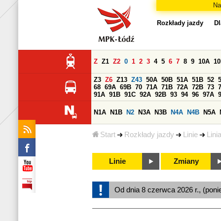
Na
Rozkłady jazdy
Dl
Z
Z1
Z2
0
1
2
3
4
5
6
7
8
9
10A
1
Z3
Z6
Z13
Z43
50A
50B
51A
51B
52
68
69A
69B
70
71A
71B
72A
72B
73
91A
91B
91C
92A
92B
93
94
96
97A
N1A
N1B
N2
N3A
N3B
N4A
N4B
N5A
Start
Rozkłady jazdy
Linie
Lini
Linie
Zmiany
Od dnia 8 czerwca 2026 r., (poni