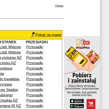
Pomoc
Pokaż na mapie
YSTANEK
PRZESIADKI
 Łódź Widzew
Przesiadki
 Łódź Widzew
Przesiadki
zyńskiego NŻ
Przesiadki
cińska NŻ
Przesiadki
montowa
Przesiadki
ola
Przesiadki
o Inwalidów
Przesiadki
zynowa
Przesiadki
ew Stadion
Przesiadki
udskiego
Przesiadki
chodnia NŻ
Przesiadki
arniana 45 NŻ
Przesiadki