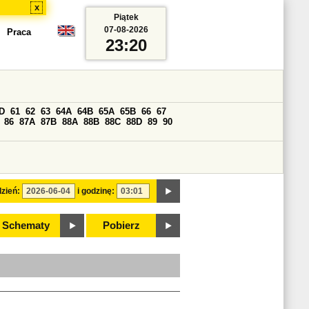
x
Piątek
07-08-2026
Praca
23:20
D
61
62
63
64A
64B
65A
65B
66
67
86
87A
87B
88A
88B
88C
88D
89
90
zień:
i godzinę:
Schematy
Pobierz