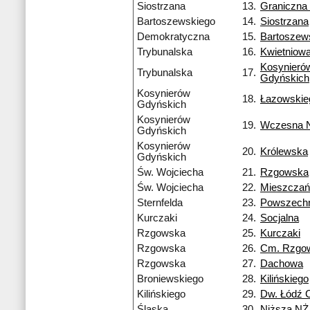
Siostrzana
13.
Graniczna
Bartoszewskiego
14.
Siostrzana
Demokratyczna
15.
Bartoszew
Trybunalska
16.
Kwietniow
Kosynieró
Trybunalska
17.
Gdyńskich
Kosynierów
18.
Łazowskie
Gdyńskich
Kosynierów
19.
Wczesna 
Gdyńskich
Kosynierów
20.
Królewska
Gdyńskich
Św. Wojciecha
21.
Rzgowska
Św. Wojciecha
22.
Mieszczań
Sternfelda
23.
Powszech
Kurczaki
24.
Socjalna
Rzgowska
25.
Kurczaki
Rzgowska
26.
Cm. Rzgo
Rzgowska
27.
Dachowa
Broniewskiego
28.
Kilińskiego
Kilińskiego
29.
Dw. Łódź 
Śląska
30.
Niższa NŻ