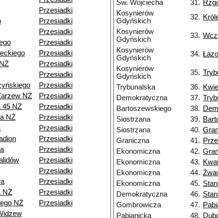
Św. Wojciecha
31.
Rzg
Przesiadki
Kosynierów
32.
Król
o
Przesiadki
Gdyńskich
Przesiadki
Kosynierów
33.
Wcz
Gdyńskich
ego
Przesiadki
Kosynierów
eckiego
Przesiadki
34.
Łaz
Gdyńskich
 NŻ
Przesiadki
Kosynierów
35.
Tryb
Przesiadki
Gdyńskich
zyńskiego
Przesiadki
Trybunalska
36.
Kwie
Zarzew NŻ
Przesiadki
Demokratyczna
37.
Tryb
a 45 NŻ
Przesiadki
Bartoszewskiego
38.
Dem
ia NŻ
Przesiadki
Siostrzana
39.
Bart
a
Przesiadki
Siostrzana
40.
Gran
adion
Przesiadki
Graniczna
41.
Prze
a
Przesiadki
Ekonomiczna
42.
Gran
alidów
Przesiadki
Ekonomiczna
43.
Kwa
Przesiadki
Ekonomiczna
44.
Żwa
wa
Przesiadki
Ekonomiczna
45.
Star
a NŻ
Przesiadki
Demokratyczna
46.
Star
iego NŻ
Przesiadki
Gombrowicza
47.
Pabi
Widzew
Pabianicka
48.
Dub