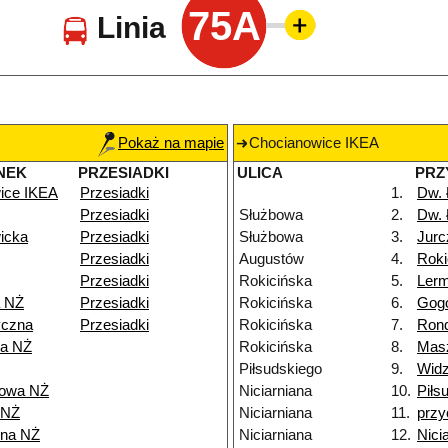
75A
Linia
Pokaż na mapie
Chocianowice IKEA
NEK
PRZESIADKI
ULICA
PRZ
ice IKEA
Przesiadki
1.
Dw.
Przesiadki
Służbowa
2.
Dw.
icka
Przesiadki
Służbowa
3.
Jurc
Przesiadki
Augustów
4.
Roki
Przesiadki
Rokicińska
5.
Ler
a NŻ
Przesiadki
Rokicińska
6.
Gog
yczna
Przesiadki
Rokicińska
7.
Rond
ka NŻ
Rokicińska
8.
Mas
Piłsudskiego
9.
Widz
kowa NŻ
Niciarniana
10.
Piłs
 NŻ
Niciarniana
11.
przy
nna NŻ
Niciarniana
12.
Nici