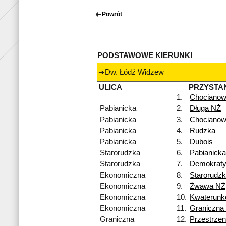
Powrót
PODSTAWOWE KIERUNKI
Dw. Łódź Widzew
ULICA
PRZYSTA
1.
Chocianow
Pabianicka
2.
Długa NŻ
Pabianicka
3.
Chocianow
Pabianicka
4.
Rudzka
Pabianicka
5.
Dubois
Starorudzka
6.
Pabianick
Starorudzka
7.
Demokrat
Ekonomiczna
8.
Starorudz
Ekonomiczna
9.
Żwawa NŻ
Ekonomiczna
10.
Kwaterun
Ekonomiczna
11.
Graniczna
Graniczna
12.
Przestrze