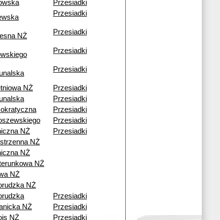
owska
Przesiadki
Przesiadki
ewska
Przesiadki
esna NŻ
Przesiadki
owskiego
Przesiadki
unalska
tniowa NŻ
Przesiadki
unalska
Przesiadki
okratyczna
Przesiadki
oszewskiego
Przesiadki
iczna NŻ
Przesiadki
strzenna NŻ
iczna NŻ
terunkowa NŻ
wa NŻ
orudzka NŻ
orudzka
Przesiadki
anicka NŻ
Przesiadki
ois NŻ
Przesiadki