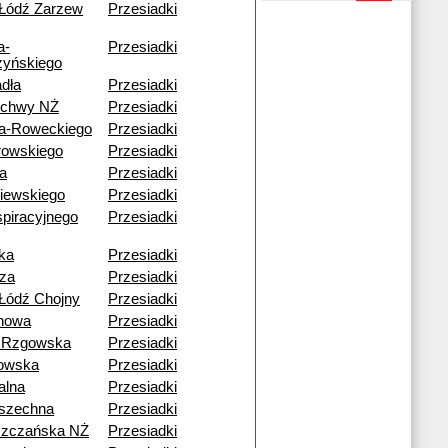
Łódź Zarzew
Przesiadki
a-
Przesiadki
yńskiego
dła
Przesiadki
echwy NŻ
Przesiadki
a-Roweckiego
Przesiadki
rowskiego
Przesiadki
a
Przesiadki
iewskiego
Przesiadki
piracyjnego
Przesiadki
ka
Przesiadki
za
Przesiadki
Łódź Chojny
Przesiadki
howa
Przesiadki
 Rzgowska
Przesiadki
owska
Przesiadki
alna
Przesiadki
szechna
Przesiadki
szczańska NŻ
Przesiadki