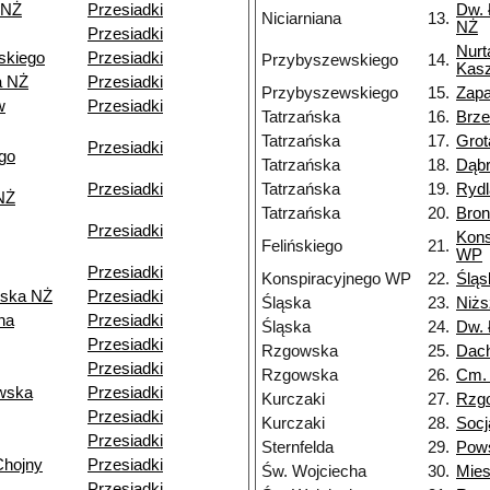
 NŻ
Przesiadki
Dw. 
Niciarniana
13.
NŻ
Przesiadki
Nurt
skiego
Przesiadki
Przybyszewskiego
14.
Kasz
a NŻ
Przesiadki
Przybyszewskiego
15.
Zapa
w
Przesiadki
Tatrzańska
16.
Brz
Tatrzańska
17.
Grot
Przesiadki
go
Tatrzańska
18.
Dąb
Przesiadki
Tatrzańska
19.
Rydl
NŻ
Tatrzańska
20.
Bron
Przesiadki
Kons
Felińskiego
21.
WP
Przesiadki
Konspiracyjnego WP
22.
Śląs
ska NŻ
Przesiadki
Śląska
23.
Niżs
na
Przesiadki
Śląska
24.
Dw. 
Przesiadki
Rzgowska
25.
Dac
Przesiadki
Rzgowska
26.
Cm.
wska
Przesiadki
Kurczaki
27.
Rzg
Przesiadki
Kurczaki
28.
Socj
Przesiadki
Sternfelda
29.
Pow
Chojny
Przesiadki
Św. Wojciecha
30.
Mie
Przesiadki