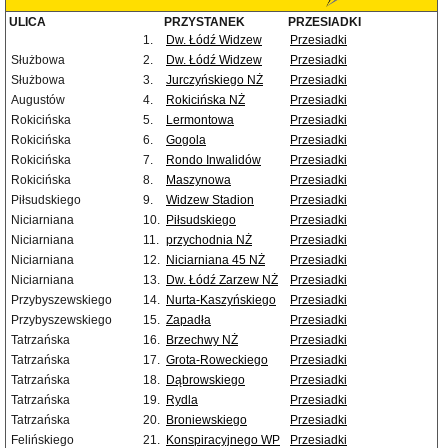
ULICA
PRZYSTANEK
PRZESIADKI
1.
Dw. Łódź Widzew
Przesiadki
Służbowa
2.
Dw. Łódź Widzew
Przesiadki
Służbowa
3.
Jurczyńskiego NŻ
Przesiadki
Augustów
4.
Rokicińska NŻ
Przesiadki
Rokicińska
5.
Lermontowa
Przesiadki
Rokicińska
6.
Gogola
Przesiadki
Rokicińska
7.
Rondo Inwalidów
Przesiadki
Rokicińska
8.
Maszynowa
Przesiadki
Piłsudskiego
9.
Widzew Stadion
Przesiadki
Niciarniana
10.
Piłsudskiego
Przesiadki
Niciarniana
11.
przychodnia NŻ
Przesiadki
Niciarniana
12.
Niciarniana 45 NŻ
Przesiadki
Niciarniana
13.
Dw. Łódź Zarzew NŻ
Przesiadki
Przybyszewskiego
14.
Nurta-Kaszyńskiego
Przesiadki
Przybyszewskiego
15.
Zapadła
Przesiadki
Tatrzańska
16.
Brzechwy NŻ
Przesiadki
Tatrzańska
17.
Grota-Roweckiego
Przesiadki
Tatrzańska
18.
Dąbrowskiego
Przesiadki
Tatrzańska
19.
Rydla
Przesiadki
Tatrzańska
20.
Broniewskiego
Przesiadki
Felińskiego
21.
Konspiracyjnego WP
Przesiadki