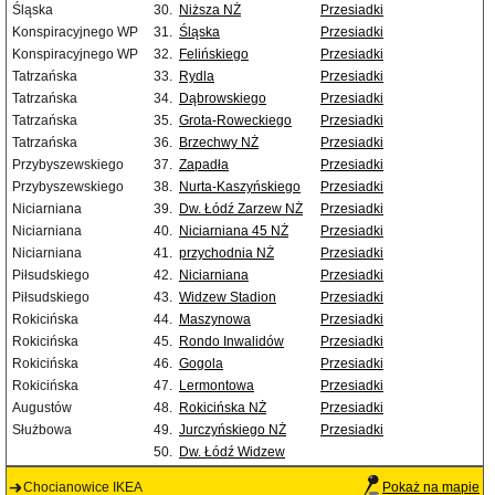
Śląska
30.
Niższa NŻ
Przesiadki
Konspiracyjnego WP
31.
Śląska
Przesiadki
Konspiracyjnego WP
32.
Felińskiego
Przesiadki
Tatrzańska
33.
Rydla
Przesiadki
Tatrzańska
34.
Dąbrowskiego
Przesiadki
Tatrzańska
35.
Grota-Roweckiego
Przesiadki
Tatrzańska
36.
Brzechwy NŻ
Przesiadki
Przybyszewskiego
37.
Zapadła
Przesiadki
Przybyszewskiego
38.
Nurta-Kaszyńskiego
Przesiadki
Niciarniana
39.
Dw. Łódź Zarzew NŻ
Przesiadki
Niciarniana
40.
Niciarniana 45 NŻ
Przesiadki
Niciarniana
41.
przychodnia NŻ
Przesiadki
Piłsudskiego
42.
Niciarniana
Przesiadki
Piłsudskiego
43.
Widzew Stadion
Przesiadki
Rokicińska
44.
Maszynowa
Przesiadki
Rokicińska
45.
Rondo Inwalidów
Przesiadki
Rokicińska
46.
Gogola
Przesiadki
Rokicińska
47.
Lermontowa
Przesiadki
Augustów
48.
Rokicińska NŻ
Przesiadki
Służbowa
49.
Jurczyńskiego NŻ
Przesiadki
50.
Dw. Łódź Widzew
Chocianowice IKEA
Pokaż na mapie