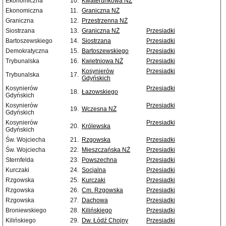
Ekonomiczna
10.
Kwaterunkowa NŻ
Ekonomiczna
11.
Graniczna NŻ
Graniczna
12.
Przestrzenna NŻ
Siostrzana
13.
Graniczna NŻ
Przesiadki
Bartoszewskiego
14.
Siostrzana
Przesiadki
Demokratyczna
15.
Bartoszewskiego
Przesiadki
Trybunalska
16.
Kwietniowa NŻ
Przesiadki
Kosynierów
Przesiadki
Trybunalska
17.
Gdyńskich
Kosynierów
Przesiadki
18.
Łazowskiego
Gdyńskich
Kosynierów
Przesiadki
19.
Wczesna NŻ
Gdyńskich
Kosynierów
Przesiadki
20.
Królewska
Gdyńskich
Św. Wojciecha
21.
Rzgowska
Przesiadki
Św. Wojciecha
22.
Mieszczańska NŻ
Przesiadki
Sternfelda
23.
Powszechna
Przesiadki
Kurczaki
24.
Socjalna
Przesiadki
Rzgowska
25.
Kurczaki
Przesiadki
Rzgowska
26.
Cm. Rzgowska
Przesiadki
Rzgowska
27.
Dachowa
Przesiadki
Broniewskiego
28.
Kilińskiego
Przesiadki
Kilińskiego
29.
Dw. Łódź Chojny
Przesiadki