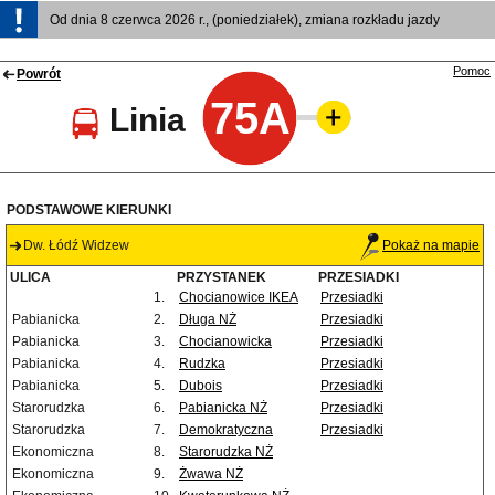
Od dnia 8 czerwca 2026 r., (poniedziałek), zmiana rozkładu jazdy
Pomoc
Powrót
75A
Linia
PODSTAWOWE KIERUNKI
Dw. Łódź Widzew
Pokaż na mapie
ULICA
PRZYSTANEK
PRZESIADKI
1.
Chocianowice IKEA
Przesiadki
Pabianicka
2.
Długa NŻ
Przesiadki
Pabianicka
3.
Chocianowicka
Przesiadki
Pabianicka
4.
Rudzka
Przesiadki
Pabianicka
5.
Dubois
Przesiadki
Starorudzka
6.
Pabianicka NŻ
Przesiadki
Starorudzka
7.
Demokratyczna
Przesiadki
Ekonomiczna
8.
Starorudzka NŻ
Ekonomiczna
9.
Żwawa NŻ