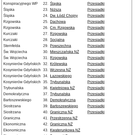
Konspiracyjnego WP
22.
Śląska
Przesiadki
Śląska
23.
Niższa
Przesiadki
Śląska
24.
Dw. Łódź Chojny
Przesiadki
Rzgowska
25.
Dachowa
Przesiadki
Rzgowska
26.
Cm. Rzgowska
Przesiadki
Kurczaki
27.
Rzgowska
Przesiadki
Kurczaki
28.
Socjalna
Przesiadki
Sternfelda
29.
Powszechna
Przesiadki
Św. Wojciecha
30.
Mieszczańska NŻ
Przesiadki
Św. Wojciecha
31.
Rzgowska
Przesiadki
Kosynierów Gdyńskich
32.
Królewska
Przesiadki
Kosynierów Gdyńskich
33.
Wczesna NŻ
Przesiadki
Kosynierów Gdyńskich
34.
Łazowskiego
Przesiadki
Kosynierów Gdyńskich
35.
Trybunalska
Przesiadki
Trybunalska
36.
Kwietniowa NŻ
Przesiadki
Demokratyczna
37.
Trybunalska
Przesiadki
Bartoszewskiego
38.
Demokratyczna
Przesiadki
Siostrzana
39.
Bartoszewskiego
Przesiadki
Siostrzana
40.
Graniczna NŻ
Przesiadki
Graniczna
41.
Przestrzenna NŻ
Ekonomiczna
42.
Graniczna NŻ
Ekonomiczna
43.
Kwaterunkowa NŻ