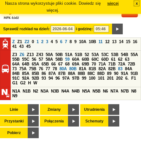
Nasza strona wykorzystuje pliki cookie. Dowiedz się
więcej
x
#
więcej.
Sprawdź rozkład na dzień:
i godzinę:
Z
Z1
Z2
0
1
2
3
4
5
6
7
8
9
10A
10B
11
12
13
14
15
16
41
43
45
Z3
Z6
Z13
Z43
50A
50B
51A
51B
52
53A
53C
53B
54B
55A
55B
55C
56
57
58A
58B
59
60A
60B
60C
60D
61
62
63
64A
64B
65A
65B
66
67
68
69A
69B
70
71A
71B
72A
72B
73
75A
75B
76
77
78
80A
80B
81A
81B
82A
82B
83
84A
84B
85A
85B
86
87A
87B
88A
88B
88C
88D
89
90
91A
91B
91C
92A
92B
93
94
96
97A
97B
99
100
101
201
202
6.
F1
G1
G2
H
W
N1A
N1B
N2
N3A
N3B
N4A
N4B
N5A
N5B
N6
N7A
N7B
N8
N9
Linie
Zmiany
Utrudnienia
Przystanki
Połączenia
Schematy
Pobierz