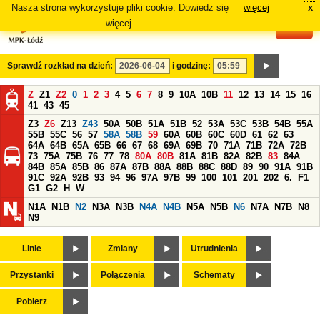
Nasza strona wykorzystuje pliki cookie. Dowiedz się
więcej
x
#
więcej.
Sprawdź rozkład na dzień:
i godzinę:
Z
Z1
Z2
0
1
2
3
4
5
6
7
8
9
10A
10B
11
12
13
14
15
16
41
43
45
Z3
Z6
Z13
Z43
50A
50B
51A
51B
52
53A
53C
53B
54B
55A
55B
55C
56
57
58A
58B
59
60A
60B
60C
60D
61
62
63
64A
64B
65A
65B
66
67
68
69A
69B
70
71A
71B
72A
72B
73
75A
75B
76
77
78
80A
80B
81A
81B
82A
82B
83
84A
84B
85A
85B
86
87A
87B
88A
88B
88C
88D
89
90
91A
91B
91C
92A
92B
93
94
96
97A
97B
99
100
101
201
202
6.
F1
G1
G2
H
W
N1A
N1B
N2
N3A
N3B
N4A
N4B
N5A
N5B
N6
N7A
N7B
N8
N9
Linie
Zmiany
Utrudnienia
Przystanki
Połączenia
Schematy
Pobierz