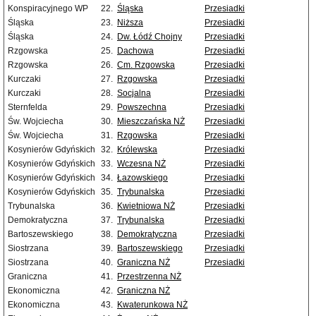
Konspiracyjnego WP
22.
Śląska
Przesiadki
Śląska
23.
Niższa
Przesiadki
Śląska
24.
Dw. Łódź Chojny
Przesiadki
Rzgowska
25.
Dachowa
Przesiadki
Rzgowska
26.
Cm. Rzgowska
Przesiadki
Kurczaki
27.
Rzgowska
Przesiadki
Kurczaki
28.
Socjalna
Przesiadki
Sternfelda
29.
Powszechna
Przesiadki
Św. Wojciecha
30.
Mieszczańska NŻ
Przesiadki
Św. Wojciecha
31.
Rzgowska
Przesiadki
Kosynierów Gdyńskich
32.
Królewska
Przesiadki
Kosynierów Gdyńskich
33.
Wczesna NŻ
Przesiadki
Kosynierów Gdyńskich
34.
Łazowskiego
Przesiadki
Kosynierów Gdyńskich
35.
Trybunalska
Przesiadki
Trybunalska
36.
Kwietniowa NŻ
Przesiadki
Demokratyczna
37.
Trybunalska
Przesiadki
Bartoszewskiego
38.
Demokratyczna
Przesiadki
Siostrzana
39.
Bartoszewskiego
Przesiadki
Siostrzana
40.
Graniczna NŻ
Przesiadki
Graniczna
41.
Przestrzenna NŻ
Ekonomiczna
42.
Graniczna NŻ
Ekonomiczna
43.
Kwaterunkowa NŻ