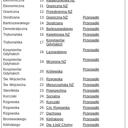
Ekonomiczna
10.
Kwaterunkowa NŻ
Ekonomiczna
11.
Graniczna NŻ
Graniczna
12.
Przestrzenna NŻ
Siostrzana
13.
Graniczna NŻ
Przesiadki
Bartoszewskiego
14.
Siostrzana
Przesiadki
Demokratyczna
15.
Bartoszewskiego
Przesiadki
Trybunalska
16.
Kwietniowa NŻ
Przesiadki
Kosynierów
Przesiadki
Trybunalska
17.
Gdyńskich
Kosynierów
Przesiadki
18.
Łazowskiego
Gdyńskich
Kosynierów
Przesiadki
19.
Wczesna NŻ
Gdyńskich
Kosynierów
Przesiadki
20.
Królewska
Gdyńskich
Św. Wojciecha
21.
Rzgowska
Przesiadki
Św. Wojciecha
22.
Mieszczańska NŻ
Przesiadki
Sternfelda
23.
Powszechna
Przesiadki
Kurczaki
24.
Socjalna
Przesiadki
Rzgowska
25.
Kurczaki
Przesiadki
Rzgowska
26.
Cm. Rzgowska
Przesiadki
Rzgowska
27.
Dachowa
Przesiadki
Broniewskiego
28.
Kilińskiego
Przesiadki
Kilińskiego
29.
Dw. Łódź Chojny
Przesiadki