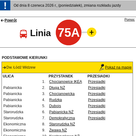
Od dnia 8 czerwca 2026 r., (poniedziałek), zmiana rozkładu jazdy
Pomoc
Powrót
75A
Linia
PODSTAWOWE KIERUNKI
Dw. Łódź Widzew
Pokaż na mapie
ULICA
PRZYSTANEK
PRZESIADKI
1.
Chocianowice IKEA
Przesiadki
Pabianicka
2.
Długa NŻ
Przesiadki
Pabianicka
3.
Chocianowicka
Przesiadki
Pabianicka
4.
Rudzka
Przesiadki
Pabianicka
5.
Dubois
Przesiadki
Starorudzka
6.
Pabianicka NŻ
Przesiadki
Starorudzka
7.
Demokratyczna
Przesiadki
Ekonomiczna
8.
Starorudzka NŻ
Ekonomiczna
9.
Żwawa NŻ