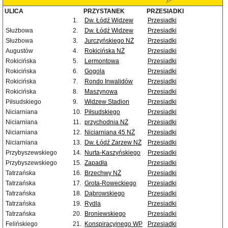
ULICA
PRZYSTANEK
PRZESIADKI
1.
Dw. Łódź Widzew
Przesiadki
Służbowa
2.
Dw. Łódź Widzew
Przesiadki
Służbowa
3.
Jurczyńskiego NŻ
Przesiadki
Augustów
4.
Rokicińska NŻ
Przesiadki
Rokicińska
5.
Lermontowa
Przesiadki
Rokicińska
6.
Gogola
Przesiadki
Rokicińska
7.
Rondo Inwalidów
Przesiadki
Rokicińska
8.
Maszynowa
Przesiadki
Piłsudskiego
9.
Widzew Stadion
Przesiadki
Niciarniana
10.
Piłsudskiego
Przesiadki
Niciarniana
11.
przychodnia NŻ
Przesiadki
Niciarniana
12.
Niciarniana 45 NŻ
Przesiadki
Niciarniana
13.
Dw. Łódź Zarzew NŻ
Przesiadki
Przybyszewskiego
14.
Nurta-Kaszyńskiego
Przesiadki
Przybyszewskiego
15.
Zapadła
Przesiadki
Tatrzańska
16.
Brzechwy NŻ
Przesiadki
Tatrzańska
17.
Grota-Roweckiego
Przesiadki
Tatrzańska
18.
Dąbrowskiego
Przesiadki
Tatrzańska
19.
Rydla
Przesiadki
Tatrzańska
20.
Broniewskiego
Przesiadki
Felińskiego
21.
Konspiracyjnego WP
Przesiadki