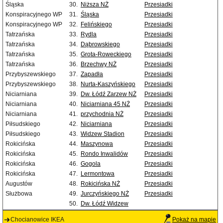
Śląska
30.
Niższa NŻ
Przesiadki
Konspiracyjnego WP
31.
Śląska
Przesiadki
Konspiracyjnego WP
32.
Felińskiego
Przesiadki
Tatrzańska
33.
Rydla
Przesiadki
Tatrzańska
34.
Dąbrowskiego
Przesiadki
Tatrzańska
35.
Grota-Roweckiego
Przesiadki
Tatrzańska
36.
Brzechwy NŻ
Przesiadki
Przybyszewskiego
37.
Zapadła
Przesiadki
Przybyszewskiego
38.
Nurta-Kaszyńskiego
Przesiadki
Niciarniana
39.
Dw. Łódź Zarzew NŻ
Przesiadki
Niciarniana
40.
Niciarniana 45 NŻ
Przesiadki
Niciarniana
41.
przychodnia NŻ
Przesiadki
Piłsudskiego
42.
Niciarniana
Przesiadki
Piłsudskiego
43.
Widzew Stadion
Przesiadki
Rokicińska
44.
Maszynowa
Przesiadki
Rokicińska
45.
Rondo Inwalidów
Przesiadki
Rokicińska
46.
Gogola
Przesiadki
Rokicińska
47.
Lermontowa
Przesiadki
Augustów
48.
Rokicińska NŻ
Przesiadki
Służbowa
49.
Jurczyńskiego NŻ
Przesiadki
50.
Dw. Łódź Widzew
Chocianowice IKEA
Pokaż na mapie