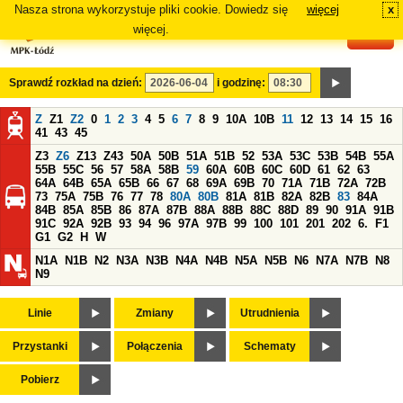
Nasza strona wykorzystuje pliki cookie. Dowiedz się
więcej
x
#
więcej.
Sprawdź rozkład na dzień:
i godzinę:
Z
Z1
Z2
0
1
2
3
4
5
6
7
8
9
10A
10B
11
12
13
14
15
16
41
43
45
Z3
Z6
Z13
Z43
50A
50B
51A
51B
52
53A
53C
53B
54B
55A
55B
55C
56
57
58A
58B
59
60A
60B
60C
60D
61
62
63
64A
64B
65A
65B
66
67
68
69A
69B
70
71A
71B
72A
72B
73
75A
75B
76
77
78
80A
80B
81A
81B
82A
82B
83
84A
84B
85A
85B
86
87A
87B
88A
88B
88C
88D
89
90
91A
91B
91C
92A
92B
93
94
96
97A
97B
99
100
101
201
202
6.
F1
G1
G2
H
W
N1A
N1B
N2
N3A
N3B
N4A
N4B
N5A
N5B
N6
N7A
N7B
N8
N9
Linie
Zmiany
Utrudnienia
Przystanki
Połączenia
Schematy
Pobierz