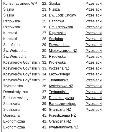
Konspiracyjnego WP
22.
Śląska
Przesiadki
Śląska
23.
Niższa
Przesiadki
Śląska
24.
Dw. Łódź Chojny
Przesiadki
Rzgowska
25.
Dachowa
Przesiadki
Rzgowska
26.
Cm. Rzgowska
Przesiadki
Kurczaki
27.
Rzgowska
Przesiadki
Kurczaki
28.
Socjalna
Przesiadki
Sternfelda
29.
Powszechna
Przesiadki
Św. Wojciecha
30.
Mieszczańska NŻ
Przesiadki
Św. Wojciecha
31.
Rzgowska
Przesiadki
Kosynierów Gdyńskich
32.
Królewska
Przesiadki
Kosynierów Gdyńskich
33.
Wczesna NŻ
Przesiadki
Kosynierów Gdyńskich
34.
Łazowskiego
Przesiadki
Kosynierów Gdyńskich
35.
Trybunalska
Przesiadki
Trybunalska
36.
Kwietniowa NŻ
Przesiadki
Demokratyczna
37.
Trybunalska
Przesiadki
Bartoszewskiego
38.
Demokratyczna
Przesiadki
Siostrzana
39.
Bartoszewskiego
Przesiadki
Siostrzana
40.
Graniczna NŻ
Przesiadki
Graniczna
41.
Przestrzenna NŻ
Ekonomiczna
42.
Graniczna NŻ
Ekonomiczna
43.
Kwaterunkowa NŻ