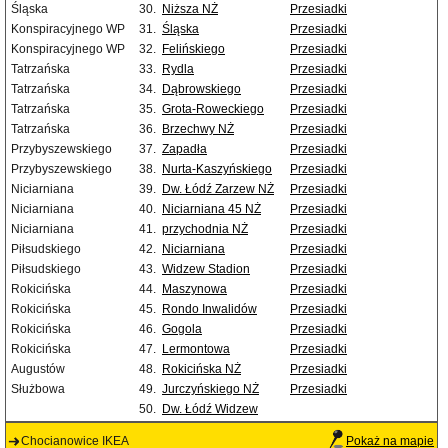
Śląska
30.
Niższa NŻ
Przesiadki
Konspiracyjnego WP
31.
Śląska
Przesiadki
Konspiracyjnego WP
32.
Felińskiego
Przesiadki
Tatrzańska
33.
Rydla
Przesiadki
Tatrzańska
34.
Dąbrowskiego
Przesiadki
Tatrzańska
35.
Grota-Roweckiego
Przesiadki
Tatrzańska
36.
Brzechwy NŻ
Przesiadki
Przybyszewskiego
37.
Zapadła
Przesiadki
Przybyszewskiego
38.
Nurta-Kaszyńskiego
Przesiadki
Niciarniana
39.
Dw. Łódź Zarzew NŻ
Przesiadki
Niciarniana
40.
Niciarniana 45 NŻ
Przesiadki
Niciarniana
41.
przychodnia NŻ
Przesiadki
Piłsudskiego
42.
Niciarniana
Przesiadki
Piłsudskiego
43.
Widzew Stadion
Przesiadki
Rokicińska
44.
Maszynowa
Przesiadki
Rokicińska
45.
Rondo Inwalidów
Przesiadki
Rokicińska
46.
Gogola
Przesiadki
Rokicińska
47.
Lermontowa
Przesiadki
Augustów
48.
Rokicińska NŻ
Przesiadki
Służbowa
49.
Jurczyńskiego NŻ
Przesiadki
50.
Dw. Łódź Widzew
Chocianowice IKEA
Pokaż na mapie