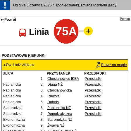
Od dnia 8 czerwca 2026 r., (poniedziałek), zmiana rozkładu jazdy
Pomoc
Powrót
75A
Linia
PODSTAWOWE KIERUNKI
Dw. Łódź Widzew
Pokaż na mapie
ULICA
PRZYSTANEK
PRZESIADKI
1.
Chocianowice IKEA
Przesiadki
Pabianicka
2.
Długa NŻ
Przesiadki
Pabianicka
3.
Chocianowicka
Przesiadki
Pabianicka
4.
Rudzka
Przesiadki
Pabianicka
5.
Dubois
Przesiadki
Starorudzka
6.
Pabianicka NŻ
Przesiadki
Starorudzka
7.
Demokratyczna
Przesiadki
Ekonomiczna
8.
Starorudzka NŻ
Ekonomiczna
9.
Żwawa NŻ