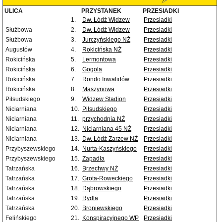
ULICA
PRZYSTANEK
PRZESIADKI
1.
Dw. Łódź Widzew
Przesiadki
Służbowa
2.
Dw. Łódź Widzew
Przesiadki
Służbowa
3.
Jurczyńskiego NŻ
Przesiadki
Augustów
4.
Rokicińska NŻ
Przesiadki
Rokicińska
5.
Lermontowa
Przesiadki
Rokicińska
6.
Gogola
Przesiadki
Rokicińska
7.
Rondo Inwalidów
Przesiadki
Rokicińska
8.
Maszynowa
Przesiadki
Piłsudskiego
9.
Widzew Stadion
Przesiadki
Niciarniana
10.
Piłsudskiego
Przesiadki
Niciarniana
11.
przychodnia NŻ
Przesiadki
Niciarniana
12.
Niciarniana 45 NŻ
Przesiadki
Niciarniana
13.
Dw. Łódź Zarzew NŻ
Przesiadki
Przybyszewskiego
14.
Nurta-Kaszyńskiego
Przesiadki
Przybyszewskiego
15.
Zapadła
Przesiadki
Tatrzańska
16.
Brzechwy NŻ
Przesiadki
Tatrzańska
17.
Grota-Roweckiego
Przesiadki
Tatrzańska
18.
Dąbrowskiego
Przesiadki
Tatrzańska
19.
Rydla
Przesiadki
Tatrzańska
20.
Broniewskiego
Przesiadki
Felińskiego
21.
Konspiracyjnego WP
Przesiadki