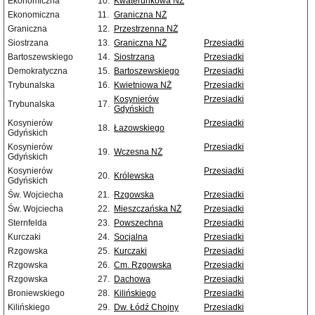
Ekonomiczna
10.
Kwaterunkowa NŻ
Ekonomiczna
11.
Graniczna NŻ
Graniczna
12.
Przestrzenna NŻ
Siostrzana
13.
Graniczna NŻ
Przesiadki
Bartoszewskiego
14.
Siostrzana
Przesiadki
Demokratyczna
15.
Bartoszewskiego
Przesiadki
Trybunalska
16.
Kwietniowa NŻ
Przesiadki
Kosynierów
Przesiadki
Trybunalska
17.
Gdyńskich
Kosynierów
Przesiadki
18.
Łazowskiego
Gdyńskich
Kosynierów
Przesiadki
19.
Wczesna NŻ
Gdyńskich
Kosynierów
Przesiadki
20.
Królewska
Gdyńskich
Św. Wojciecha
21.
Rzgowska
Przesiadki
Św. Wojciecha
22.
Mieszczańska NŻ
Przesiadki
Sternfelda
23.
Powszechna
Przesiadki
Kurczaki
24.
Socjalna
Przesiadki
Rzgowska
25.
Kurczaki
Przesiadki
Rzgowska
26.
Cm. Rzgowska
Przesiadki
Rzgowska
27.
Dachowa
Przesiadki
Broniewskiego
28.
Kilińskiego
Przesiadki
Kilińskiego
29.
Dw. Łódź Chojny
Przesiadki