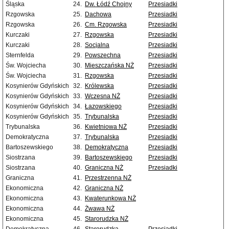
Śląska
24.
Dw. Łódź Chojny
Przesiadki
Rzgowska
25.
Dachowa
Przesiadki
Rzgowska
26.
Cm. Rzgowska
Przesiadki
Kurczaki
27.
Rzgowska
Przesiadki
Kurczaki
28.
Socjalna
Przesiadki
Sternfelda
29.
Powszechna
Przesiadki
Św. Wojciecha
30.
Mieszczańska NŻ
Przesiadki
Św. Wojciecha
31.
Rzgowska
Przesiadki
Kosynierów Gdyńskich
32.
Królewska
Przesiadki
Kosynierów Gdyńskich
33.
Wczesna NŻ
Przesiadki
Kosynierów Gdyńskich
34.
Łazowskiego
Przesiadki
Kosynierów Gdyńskich
35.
Trybunalska
Przesiadki
Trybunalska
36.
Kwietniowa NŻ
Przesiadki
Demokratyczna
37.
Trybunalska
Przesiadki
Bartoszewskiego
38.
Demokratyczna
Przesiadki
Siostrzana
39.
Bartoszewskiego
Przesiadki
Siostrzana
40.
Graniczna NŻ
Przesiadki
Graniczna
41.
Przestrzenna NŻ
Ekonomiczna
42.
Graniczna NŻ
Ekonomiczna
43.
Kwaterunkowa NŻ
Ekonomiczna
44.
Żwawa NŻ
Ekonomiczna
45.
Starorudzka NŻ