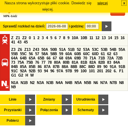
Nasza strona wykorzystuje pliki cookie. Dowiedz się
więcej
x
#
więcej.
Sprawdź rozkład na dzień:
i godzinę:
Z
Z1
Z2
0
1
2
3
4
5
6
7
8
9
10A
10B
11
12
13
14
15
16
41
43
45
Z3
Z6
Z13
Z43
50A
50B
51A
51B
52
53A
53C
53B
54B
55A
55B
55C
56
57
58A
58B
59
60A
60B
60C
60D
61
62
63
64A
64B
65A
65B
66
67
68
69A
69B
70
71A
71B
72A
72B
73
75A
75B
76
77
78
80A
80B
81A
81B
82A
82B
83
84A
84B
85A
85B
86
87A
87B
88A
88B
88C
88D
89
90
91A
91B
91C
92A
92B
93
94
96
97A
97B
99
100
101
201
202
6.
F1
G1
G2
H
W
N1A
N1B
N2
N3A
N3B
N4A
N4B
N5A
N5B
N6
N7A
N7B
N8
N9
Linie
Zmiany
Utrudnienia
Przystanki
Połączenia
Schematy
Pobierz