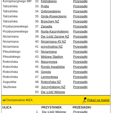
Konspiracyjnego WP
32.
Felińskiego
Przesiadki
Tatrzańska
33.
Rydla
Przesiadki
Tatrzańska
34.
Dąbrowskiego
Przesiadki
Tatrzańska
35.
Grota-Roweckiego
Przesiadki
Tatrzańska
36.
Brzechwy NŻ
Przesiadki
Przybyszewskiego
37.
Zapadła
Przesiadki
Przybyszewskiego
38.
Nurta-Kaszyńskiego
Przesiadki
Niciarniana
39.
Dw. Łódź Zarzew NŻ
Przesiadki
Niciarniana
40.
Niciarniana 45 NŻ
Przesiadki
Niciarniana
41.
przychodnia NŻ
Przesiadki
Piłsudskiego
42.
Niciarniana
Przesiadki
Piłsudskiego
43.
Widzew Stadion
Przesiadki
Rokicińska
44.
Maszynowa
Przesiadki
Rokicińska
45.
Rondo Inwalidów
Przesiadki
Rokicińska
46.
Gogola
Przesiadki
Rokicińska
47.
Lermontowa
Przesiadki
Augustów
48.
Rokicińska NŻ
Przesiadki
Służbowa
49.
Jurczyńskiego NŻ
Przesiadki
50.
Dw. Łódź Widzew
Chocianowice IKEA
Pokaż na mapie
ULICA
PRZYSTANEK
PRZESIADKI
1.
Dw. Łódź Widzew
Przesiadki