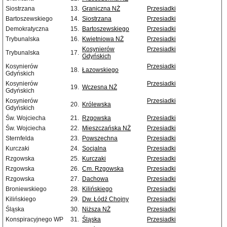
Siostrzana
13.
Graniczna NŻ
Przesiadki
Bartoszewskiego
14.
Siostrzana
Przesiadki
Demokratyczna
15.
Bartoszewskiego
Przesiadki
Trybunalska
16.
Kwietniowa NŻ
Przesiadki
Kosynierów
Przesiadki
Trybunalska
17.
Gdyńskich
Kosynierów
Przesiadki
18.
Łazowskiego
Gdyńskich
Kosynierów
Przesiadki
19.
Wczesna NŻ
Gdyńskich
Kosynierów
Przesiadki
20.
Królewska
Gdyńskich
Św. Wojciecha
21.
Rzgowska
Przesiadki
Św. Wojciecha
22.
Mieszczańska NŻ
Przesiadki
Sternfelda
23.
Powszechna
Przesiadki
Kurczaki
24.
Socjalna
Przesiadki
Rzgowska
25.
Kurczaki
Przesiadki
Rzgowska
26.
Cm. Rzgowska
Przesiadki
Rzgowska
27.
Dachowa
Przesiadki
Broniewskiego
28.
Kilińskiego
Przesiadki
Kilińskiego
29.
Dw. Łódź Chojny
Przesiadki
Śląska
30.
Niższa NŻ
Przesiadki
Konspiracyjnego WP
31.
Śląska
Przesiadki