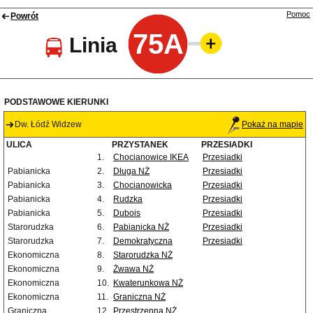
Pomoc
Powrót
75A
Linia
PODSTAWOWE KIERUNKI
Dw. Łódź Widzew
Pokaż na mapie
ULICA
PRZYSTANEK
PRZESIADKI
1.
Chocianowice IKEA
Przesiadki
Pabianicka
2.
Długa NŻ
Przesiadki
Pabianicka
3.
Chocianowicka
Przesiadki
Pabianicka
4.
Rudzka
Przesiadki
Pabianicka
5.
Dubois
Przesiadki
Starorudzka
6.
Pabianicka NŻ
Przesiadki
Starorudzka
7.
Demokratyczna
Przesiadki
Ekonomiczna
8.
Starorudzka NŻ
Ekonomiczna
9.
Żwawa NŻ
Ekonomiczna
10.
Kwaterunkowa NŻ
Ekonomiczna
11.
Graniczna NŻ
Graniczna
12.
Przestrzenna NŻ