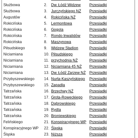
Służbowa
2.
Dw. Łódź Widzew
Przesiadki
Służbowa
3.
Jurczyńskiego NŻ
Przesiadki
Augustów
4.
Rokicińska NŻ
Przesiadki
Rokicińska
5.
Lermontowa
Przesiadki
Rokicińska
6.
Gogola
Przesiadki
Rokicińska
7.
Rondo Inwalidów
Przesiadki
Rokicińska
8.
Maszynowa
Przesiadki
Piłsudskiego
9.
Widzew Stadion
Przesiadki
Niciarniana
10.
Piłsudskiego
Przesiadki
Niciarniana
11.
przychodnia NŻ
Przesiadki
Niciarniana
12.
Niciarniana 45 NŻ
Przesiadki
Niciarniana
13.
Dw. Łódź Zarzew NŻ
Przesiadki
Przybyszewskiego
14.
Nurta-Kaszyńskiego
Przesiadki
Przybyszewskiego
15.
Zapadła
Przesiadki
Tatrzańska
16.
Brzechwy NŻ
Przesiadki
Tatrzańska
17.
Grota-Roweckiego
Przesiadki
Tatrzańska
18.
Dąbrowskiego
Przesiadki
Tatrzańska
19.
Rydla
Przesiadki
Tatrzańska
20.
Broniewskiego
Przesiadki
Felińskiego
21.
Konspiracyjnego WP
Przesiadki
Konspiracyjnego WP
22.
Śląska
Przesiadki
Śląska
23.
Niższa
Przesiadki