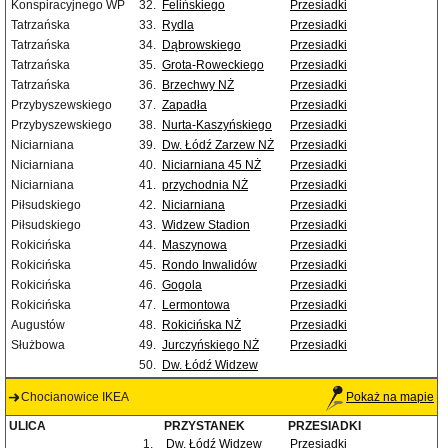
Konspiracyjnego WP
32.
Felińskiego
Przesiadki
Tatrzańska
33.
Rydla
Przesiadki
Tatrzańska
34.
Dąbrowskiego
Przesiadki
Tatrzańska
35.
Grota-Roweckiego
Przesiadki
Tatrzańska
36.
Brzechwy NŻ
Przesiadki
Przybyszewskiego
37.
Zapadła
Przesiadki
Przybyszewskiego
38.
Nurta-Kaszyńskiego
Przesiadki
Niciarniana
39.
Dw. Łódź Zarzew NŻ
Przesiadki
Niciarniana
40.
Niciarniana 45 NŻ
Przesiadki
Niciarniana
41.
przychodnia NŻ
Przesiadki
Piłsudskiego
42.
Niciarniana
Przesiadki
Piłsudskiego
43.
Widzew Stadion
Przesiadki
Rokicińska
44.
Maszynowa
Przesiadki
Rokicińska
45.
Rondo Inwalidów
Przesiadki
Rokicińska
46.
Gogola
Przesiadki
Rokicińska
47.
Lermontowa
Przesiadki
Augustów
48.
Rokicińska NŻ
Przesiadki
Służbowa
49.
Jurczyńskiego NŻ
Przesiadki
50.
Dw. Łódź Widzew
Chocianowice IKEA
Pokaż na mapie
ULICA
PRZYSTANEK
PRZESIADKI
1.
Dw. Łódź Widzew
Przesiadki