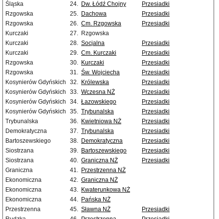
Śląska
24.
Dw. Łódź Chojny
Przesiadki
Rzgowska
25.
Dachowa
Przesiadki
Rzgowska
26.
Cm. Rzgowska
Przesiadki
Kurczaki
27.
Rzgowska
Kurczaki
28.
Socjalna
Przesiadki
Kurczaki
29.
Cm. Kurczaki
Przesiadki
Rzgowska
30.
Kurczaki
Przesiadki
Rzgowska
31.
Św. Wojciecha
Przesiadki
Kosynierów Gdyńskich
32.
Królewska
Przesiadki
Kosynierów Gdyńskich
33.
Wczesna NŻ
Przesiadki
Kosynierów Gdyńskich
34.
Łazowskiego
Przesiadki
Kosynierów Gdyńskich
35.
Trybunalska
Przesiadki
Trybunalska
36.
Kwietniowa NŻ
Przesiadki
Demokratyczna
37.
Trybunalska
Przesiadki
Bartoszewskiego
38.
Demokratyczna
Przesiadki
Siostrzana
39.
Bartoszewskiego
Przesiadki
Siostrzana
40.
Graniczna NŻ
Przesiadki
Graniczna
41.
Przestrzenna NŻ
Ekonomiczna
42.
Graniczna NŻ
Ekonomiczna
43.
Kwaterunkowa NŻ
Ekonomiczna
44.
Pańska NŻ
Przestrzenna
45.
Sławna NŻ
Przesiadki