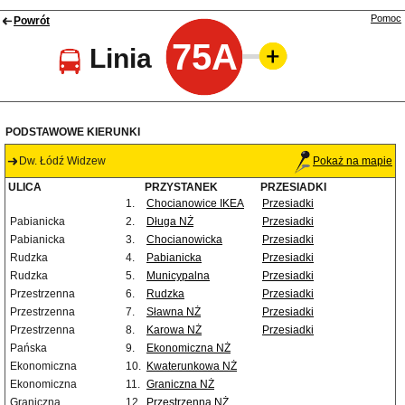
Pomoc
Powrót
75A
Linia
PODSTAWOWE KIERUNKI
Dw. Łódź Widzew
Pokaż na mapie
ULICA
PRZYSTANEK
PRZESIADKI
1.
Chocianowice IKEA
Przesiadki
Pabianicka
2.
Długa NŻ
Przesiadki
Pabianicka
3.
Chocianowicka
Przesiadki
Rudzka
4.
Pabianicka
Przesiadki
Rudzka
5.
Municypalna
Przesiadki
Przestrzenna
6.
Rudzka
Przesiadki
Przestrzenna
7.
Sławna NŻ
Przesiadki
Przestrzenna
8.
Karowa NŻ
Przesiadki
Pańska
9.
Ekonomiczna NŻ
Ekonomiczna
10.
Kwaterunkowa NŻ
Ekonomiczna
11.
Graniczna NŻ
Graniczna
12.
Przestrzenna NŻ