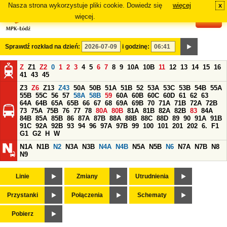
Nasza strona wykorzystuje pliki cookie. Dowiedz się
więcej
x
#
więcej.
Sprawdź rozkład na dzień:
i godzinę:
Z
Z1
Z2
0
1
2
3
4
5
6
7
8
9
10A
10B
11
12
13
14
15
16
41
43
45
Z3
Z6
Z13
Z43
50A
50B
51A
51B
52
53A
53C
53B
54B
55A
55B
55C
56
57
58A
58B
59
60A
60B
60C
60D
61
62
63
64A
64B
65A
65B
66
67
68
69A
69B
70
71A
71B
72A
72B
73
75A
75B
76
77
78
80A
80B
81A
81B
82A
82B
83
84A
84B
85A
85B
86
87A
87B
88A
88B
88C
88D
89
90
91A
91B
91C
92A
92B
93
94
96
97A
97B
99
100
101
201
202
6.
F1
G1
G2
H
W
N1A
N1B
N2
N3A
N3B
N4A
N4B
N5A
N5B
N6
N7A
N7B
N8
N9
Linie
Zmiany
Utrudnienia
Przystanki
Połączenia
Schematy
Pobierz