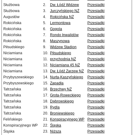
Służbowa
2.
Dw. Łódź Widzew
Przesiadki
Służbowa
3.
Jurczyńskiego NŻ
Przesiadki
Augustów
4.
Rokicińska NŻ
Przesiadki
Rokicińska
5.
Lermontowa
Przesiadki
Rokicińska
6.
Gogola
Przesiadki
Rokicińska
7.
Rondo Inwalidów
Przesiadki
Rokicińska
8.
Maszynowa
Przesiadki
Piłsudskiego
9.
Widzew Stadion
Przesiadki
Niciarniana
10.
Piłsudskiego
Przesiadki
Niciarniana
11.
przychodnia NŻ
Przesiadki
Niciarniana
12.
Niciarniana 45 NŻ
Przesiadki
Niciarniana
13.
Dw. Łódź Zarzew NŻ
Przesiadki
Przybyszewskiego
14.
Nurta-Kaszyńskiego
Przesiadki
Przybyszewskiego
15.
Zapadła
Przesiadki
Tatrzańska
16.
Brzechwy NŻ
Przesiadki
Tatrzańska
17.
Grota-Roweckiego
Przesiadki
Tatrzańska
18.
Dąbrowskiego
Przesiadki
Tatrzańska
19.
Rydla
Przesiadki
Tatrzańska
20.
Broniewskiego
Przesiadki
Felińskiego
21.
Konspiracyjnego WP
Przesiadki
Konspiracyjnego WP
22.
Śląska
Przesiadki
Śląska
23.
Niższa
Przesiadki