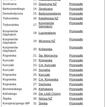
Siostrzana
13.
Graniczna NŻ
Przesiadki
Bartoszewskiego
14.
Siostrzana
Przesiadki
Demokratyczna
15.
Bartoszewskiego
Przesiadki
Trybunalska
16.
Kwietniowa NŻ
Przesiadki
Kosynierów
Przesiadki
Trybunalska
17.
Gdyńskich
Kosynierów
Przesiadki
18.
Łazowskiego
Gdyńskich
Kosynierów
Przesiadki
19.
Wczesna NŻ
Gdyńskich
Kosynierów
Przesiadki
20.
Królewska
Gdyńskich
Rzgowska
21.
Św. Wojciecha
Przesiadki
Kurczaki
22.
Rzgowska
Przesiadki
Kurczaki
23.
Cm. Kurczaki
Przesiadki
Kurczaki
24.
Socjalna
Przesiadki
Rzgowska
25.
Kurczaki
Przesiadki
Rzgowska
26.
Cm. Rzgowska
Przesiadki
Rzgowska
27.
Dachowa
Przesiadki
Broniewskiego
28.
Kilińskiego
Przesiadki
Kilińskiego
29.
Dw. Łódź Chojny
Przesiadki
Śląska
30.
Niższa NŻ
Przesiadki
Konspiracyjnego WP
31.
Śląska
Przesiadki