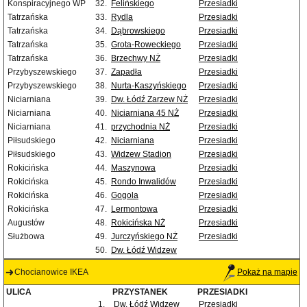
Konspiracyjnego WP
32.
Felińskiego
Przesiadki
Tatrzańska
33.
Rydla
Przesiadki
Tatrzańska
34.
Dąbrowskiego
Przesiadki
Tatrzańska
35.
Grota-Roweckiego
Przesiadki
Tatrzańska
36.
Brzechwy NŻ
Przesiadki
Przybyszewskiego
37.
Zapadła
Przesiadki
Przybyszewskiego
38.
Nurta-Kaszyńskiego
Przesiadki
Niciarniana
39.
Dw. Łódź Zarzew NŻ
Przesiadki
Niciarniana
40.
Niciarniana 45 NŻ
Przesiadki
Niciarniana
41.
przychodnia NŻ
Przesiadki
Piłsudskiego
42.
Niciarniana
Przesiadki
Piłsudskiego
43.
Widzew Stadion
Przesiadki
Rokicińska
44.
Maszynowa
Przesiadki
Rokicińska
45.
Rondo Inwalidów
Przesiadki
Rokicińska
46.
Gogola
Przesiadki
Rokicińska
47.
Lermontowa
Przesiadki
Augustów
48.
Rokicińska NŻ
Przesiadki
Służbowa
49.
Jurczyńskiego NŻ
Przesiadki
50.
Dw. Łódź Widzew
Chocianowice IKEA
Pokaż na mapie
ULICA
PRZYSTANEK
PRZESIADKI
1.
Dw. Łódź Widzew
Przesiadki