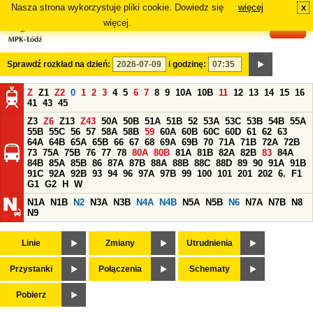
Nasza strona wykorzystuje pliki cookie. Dowiedz się
więcej
x
#
więcej.
Sprawdź rozkład na dzień:
i godzinę:
Z
Z1
Z2
0
1
2
3
4
5
6
7
8
9
10A
10B
11
12
13
14
15
16
41
43
45
Z3
Z6
Z13
Z43
50A
50B
51A
51B
52
53A
53C
53B
54B
55A
55B
55C
56
57
58A
58B
59
60A
60B
60C
60D
61
62
63
64A
64B
65A
65B
66
67
68
69A
69B
70
71A
71B
72A
72B
73
75A
75B
76
77
78
80A
80B
81A
81B
82A
82B
83
84A
84B
85A
85B
86
87A
87B
88A
88B
88C
88D
89
90
91A
91B
91C
92A
92B
93
94
96
97A
97B
99
100
101
201
202
6.
F1
G1
G2
H
W
N1A
N1B
N2
N3A
N3B
N4A
N4B
N5A
N5B
N6
N7A
N7B
N8
N9
Linie
Zmiany
Utrudnienia
Przystanki
Połączenia
Schematy
Pobierz