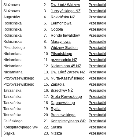
Służbowa
2.
Dw. Łódź Widzew
Przesiadki
Służbowa
3.
Jurczyńskiego NŻ
Przesiadki
Augustów
4.
Rokicińska NŻ
Przesiadki
Rokicińska
5.
Lermontowa
Przesiadki
Rokicińska
6.
Gogola
Przesiadki
Rokicińska
7.
Rondo Inwalidów
Przesiadki
Rokicińska
8.
Maszynowa
Przesiadki
Piłsudskiego
9.
Widzew Stadion
Przesiadki
Niciarniana
10.
Piłsudskiego
Przesiadki
Niciarniana
11.
przychodnia NŻ
Przesiadki
Niciarniana
12.
Niciarniana 45 NŻ
Przesiadki
Niciarniana
13.
Dw. Łódź Zarzew NŻ
Przesiadki
Przybyszewskiego
14.
Nurta-Kaszyńskiego
Przesiadki
Przybyszewskiego
15.
Zapadła
Przesiadki
Tatrzańska
16.
Brzechwy NŻ
Przesiadki
Tatrzańska
17.
Grota-Roweckiego
Przesiadki
Tatrzańska
18.
Dąbrowskiego
Przesiadki
Tatrzańska
19.
Rydla
Przesiadki
Tatrzańska
20.
Broniewskiego
Przesiadki
Felińskiego
21.
Konspiracyjnego WP
Przesiadki
Konspiracyjnego WP
22.
Śląska
Przesiadki
Śląska
23.
Niższa
Przesiadki