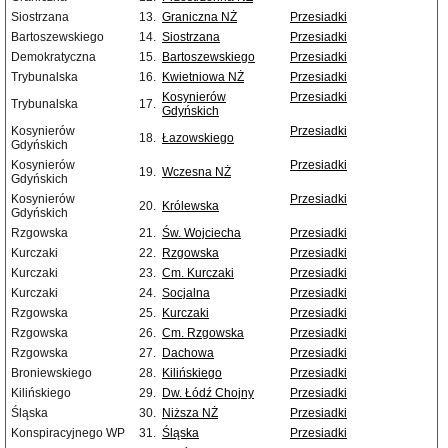
Siostrzana
13.
Graniczna NŻ
Przesiadki
Bartoszewskiego
14.
Siostrzana
Przesiadki
Demokratyczna
15.
Bartoszewskiego
Przesiadki
Trybunalska
16.
Kwietniowa NŻ
Przesiadki
Kosynierów
Przesiadki
Trybunalska
17.
Gdyńskich
Kosynierów
Przesiadki
18.
Łazowskiego
Gdyńskich
Kosynierów
Przesiadki
19.
Wczesna NŻ
Gdyńskich
Kosynierów
Przesiadki
20.
Królewska
Gdyńskich
Rzgowska
21.
Św. Wojciecha
Przesiadki
Kurczaki
22.
Rzgowska
Przesiadki
Kurczaki
23.
Cm. Kurczaki
Przesiadki
Kurczaki
24.
Socjalna
Przesiadki
Rzgowska
25.
Kurczaki
Przesiadki
Rzgowska
26.
Cm. Rzgowska
Przesiadki
Rzgowska
27.
Dachowa
Przesiadki
Broniewskiego
28.
Kilińskiego
Przesiadki
Kilińskiego
29.
Dw. Łódź Chojny
Przesiadki
Śląska
30.
Niższa NŻ
Przesiadki
Konspiracyjnego WP
31.
Śląska
Przesiadki