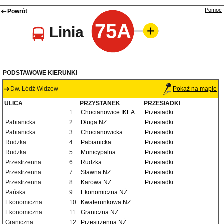
Pomoc
Powrót
75A
Linia
PODSTAWOWE KIERUNKI
Dw. Łódź Widzew
Pokaż na mapie
ULICA
PRZYSTANEK
PRZESIADKI
1.
Chocianowice IKEA
Przesiadki
Pabianicka
2.
Długa NŻ
Przesiadki
Pabianicka
3.
Chocianowicka
Przesiadki
Rudzka
4.
Pabianicka
Przesiadki
Rudzka
5.
Municypalna
Przesiadki
Przestrzenna
6.
Rudzka
Przesiadki
Przestrzenna
7.
Sławna NŻ
Przesiadki
Przestrzenna
8.
Karowa NŻ
Przesiadki
Pańska
9.
Ekonomiczna NŻ
Ekonomiczna
10.
Kwaterunkowa NŻ
Ekonomiczna
11.
Graniczna NŻ
Graniczna
12.
Przestrzenna NŻ