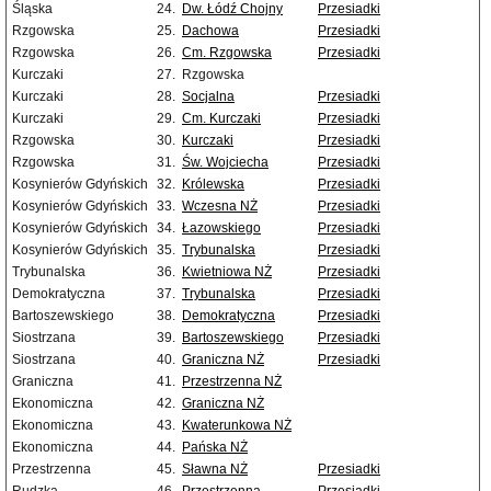
Śląska
24.
Dw. Łódź Chojny
Przesiadki
Rzgowska
25.
Dachowa
Przesiadki
Rzgowska
26.
Cm. Rzgowska
Przesiadki
Kurczaki
27.
Rzgowska
Kurczaki
28.
Socjalna
Przesiadki
Kurczaki
29.
Cm. Kurczaki
Przesiadki
Rzgowska
30.
Kurczaki
Przesiadki
Rzgowska
31.
Św. Wojciecha
Przesiadki
Kosynierów Gdyńskich
32.
Królewska
Przesiadki
Kosynierów Gdyńskich
33.
Wczesna NŻ
Przesiadki
Kosynierów Gdyńskich
34.
Łazowskiego
Przesiadki
Kosynierów Gdyńskich
35.
Trybunalska
Przesiadki
Trybunalska
36.
Kwietniowa NŻ
Przesiadki
Demokratyczna
37.
Trybunalska
Przesiadki
Bartoszewskiego
38.
Demokratyczna
Przesiadki
Siostrzana
39.
Bartoszewskiego
Przesiadki
Siostrzana
40.
Graniczna NŻ
Przesiadki
Graniczna
41.
Przestrzenna NŻ
Ekonomiczna
42.
Graniczna NŻ
Ekonomiczna
43.
Kwaterunkowa NŻ
Ekonomiczna
44.
Pańska NŻ
Przestrzenna
45.
Sławna NŻ
Przesiadki