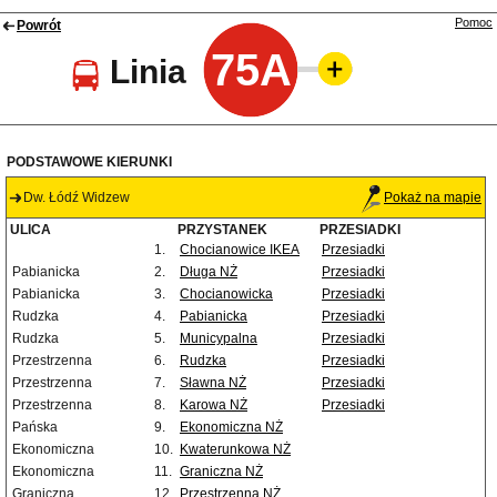
Pomoc
Powrót
75A
Linia
PODSTAWOWE KIERUNKI
Dw. Łódź Widzew
Pokaż na mapie
ULICA
PRZYSTANEK
PRZESIADKI
1.
Chocianowice IKEA
Przesiadki
Pabianicka
2.
Długa NŻ
Przesiadki
Pabianicka
3.
Chocianowicka
Przesiadki
Rudzka
4.
Pabianicka
Przesiadki
Rudzka
5.
Municypalna
Przesiadki
Przestrzenna
6.
Rudzka
Przesiadki
Przestrzenna
7.
Sławna NŻ
Przesiadki
Przestrzenna
8.
Karowa NŻ
Przesiadki
Pańska
9.
Ekonomiczna NŻ
Ekonomiczna
10.
Kwaterunkowa NŻ
Ekonomiczna
11.
Graniczna NŻ
Graniczna
12.
Przestrzenna NŻ