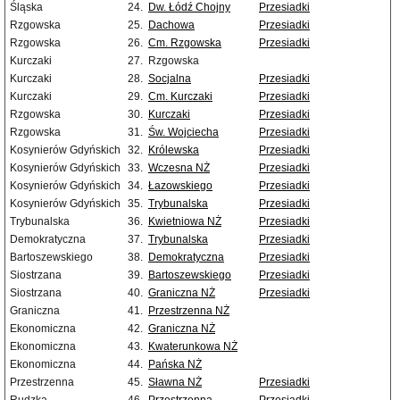
Śląska
24.
Dw. Łódź Chojny
Przesiadki
Rzgowska
25.
Dachowa
Przesiadki
Rzgowska
26.
Cm. Rzgowska
Przesiadki
Kurczaki
27.
Rzgowska
Kurczaki
28.
Socjalna
Przesiadki
Kurczaki
29.
Cm. Kurczaki
Przesiadki
Rzgowska
30.
Kurczaki
Przesiadki
Rzgowska
31.
Św. Wojciecha
Przesiadki
Kosynierów Gdyńskich
32.
Królewska
Przesiadki
Kosynierów Gdyńskich
33.
Wczesna NŻ
Przesiadki
Kosynierów Gdyńskich
34.
Łazowskiego
Przesiadki
Kosynierów Gdyńskich
35.
Trybunalska
Przesiadki
Trybunalska
36.
Kwietniowa NŻ
Przesiadki
Demokratyczna
37.
Trybunalska
Przesiadki
Bartoszewskiego
38.
Demokratyczna
Przesiadki
Siostrzana
39.
Bartoszewskiego
Przesiadki
Siostrzana
40.
Graniczna NŻ
Przesiadki
Graniczna
41.
Przestrzenna NŻ
Ekonomiczna
42.
Graniczna NŻ
Ekonomiczna
43.
Kwaterunkowa NŻ
Ekonomiczna
44.
Pańska NŻ
Przestrzenna
45.
Sławna NŻ
Przesiadki