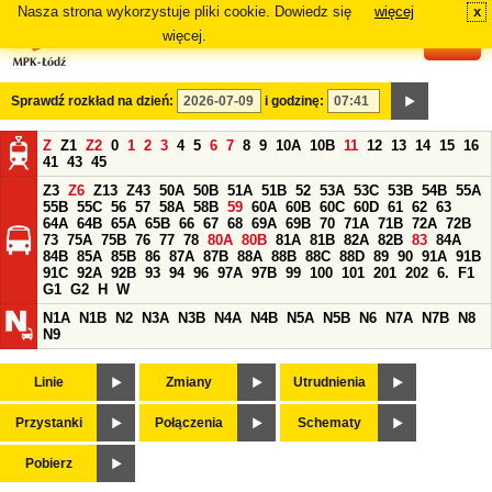
Nasza strona wykorzystuje pliki cookie. Dowiedz się
więcej
x
#
więcej.
Sprawdź rozkład na dzień:
i godzinę:
Z
Z1
Z2
0
1
2
3
4
5
6
7
8
9
10A
10B
11
12
13
14
15
16
41
43
45
Z3
Z6
Z13
Z43
50A
50B
51A
51B
52
53A
53C
53B
54B
55A
55B
55C
56
57
58A
58B
59
60A
60B
60C
60D
61
62
63
64A
64B
65A
65B
66
67
68
69A
69B
70
71A
71B
72A
72B
73
75A
75B
76
77
78
80A
80B
81A
81B
82A
82B
83
84A
84B
85A
85B
86
87A
87B
88A
88B
88C
88D
89
90
91A
91B
91C
92A
92B
93
94
96
97A
97B
99
100
101
201
202
6.
F1
G1
G2
H
W
N1A
N1B
N2
N3A
N3B
N4A
N4B
N5A
N5B
N6
N7A
N7B
N8
N9
Linie
Zmiany
Utrudnienia
Przystanki
Połączenia
Schematy
Pobierz