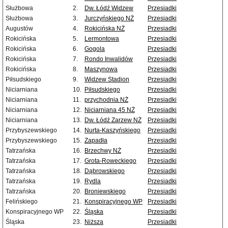
Służbowa
2.
Dw. Łódź Widzew
Przesiadki
Służbowa
3.
Jurczyńskiego NŻ
Przesiadki
Augustów
4.
Rokicińska NŻ
Przesiadki
Rokicińska
5.
Lermontowa
Przesiadki
Rokicińska
6.
Gogola
Przesiadki
Rokicińska
7.
Rondo Inwalidów
Przesiadki
Rokicińska
8.
Maszynowa
Przesiadki
Piłsudskiego
9.
Widzew Stadion
Przesiadki
Niciarniana
10.
Piłsudskiego
Przesiadki
Niciarniana
11.
przychodnia NŻ
Przesiadki
Niciarniana
12.
Niciarniana 45 NŻ
Przesiadki
Niciarniana
13.
Dw. Łódź Zarzew NŻ
Przesiadki
Przybyszewskiego
14.
Nurta-Kaszyńskiego
Przesiadki
Przybyszewskiego
15.
Zapadła
Przesiadki
Tatrzańska
16.
Brzechwy NŻ
Przesiadki
Tatrzańska
17.
Grota-Roweckiego
Przesiadki
Tatrzańska
18.
Dąbrowskiego
Przesiadki
Tatrzańska
19.
Rydla
Przesiadki
Tatrzańska
20.
Broniewskiego
Przesiadki
Felińskiego
21.
Konspiracyjnego WP
Przesiadki
Konspiracyjnego WP
22.
Śląska
Przesiadki
Śląska
23.
Niższa
Przesiadki