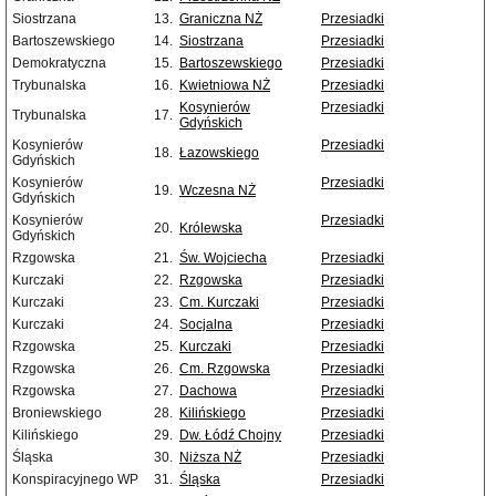
Siostrzana
13.
Graniczna NŻ
Przesiadki
Bartoszewskiego
14.
Siostrzana
Przesiadki
Demokratyczna
15.
Bartoszewskiego
Przesiadki
Trybunalska
16.
Kwietniowa NŻ
Przesiadki
Kosynierów
Przesiadki
Trybunalska
17.
Gdyńskich
Kosynierów
Przesiadki
18.
Łazowskiego
Gdyńskich
Kosynierów
Przesiadki
19.
Wczesna NŻ
Gdyńskich
Kosynierów
Przesiadki
20.
Królewska
Gdyńskich
Rzgowska
21.
Św. Wojciecha
Przesiadki
Kurczaki
22.
Rzgowska
Przesiadki
Kurczaki
23.
Cm. Kurczaki
Przesiadki
Kurczaki
24.
Socjalna
Przesiadki
Rzgowska
25.
Kurczaki
Przesiadki
Rzgowska
26.
Cm. Rzgowska
Przesiadki
Rzgowska
27.
Dachowa
Przesiadki
Broniewskiego
28.
Kilińskiego
Przesiadki
Kilińskiego
29.
Dw. Łódź Chojny
Przesiadki
Śląska
30.
Niższa NŻ
Przesiadki
Konspiracyjnego WP
31.
Śląska
Przesiadki