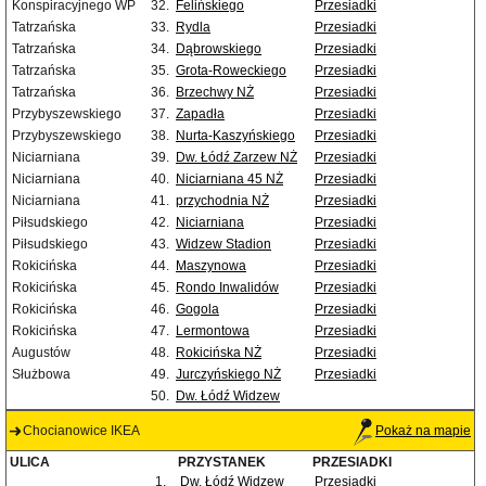
Konspiracyjnego WP
32.
Felińskiego
Przesiadki
Tatrzańska
33.
Rydla
Przesiadki
Tatrzańska
34.
Dąbrowskiego
Przesiadki
Tatrzańska
35.
Grota-Roweckiego
Przesiadki
Tatrzańska
36.
Brzechwy NŻ
Przesiadki
Przybyszewskiego
37.
Zapadła
Przesiadki
Przybyszewskiego
38.
Nurta-Kaszyńskiego
Przesiadki
Niciarniana
39.
Dw. Łódź Zarzew NŻ
Przesiadki
Niciarniana
40.
Niciarniana 45 NŻ
Przesiadki
Niciarniana
41.
przychodnia NŻ
Przesiadki
Piłsudskiego
42.
Niciarniana
Przesiadki
Piłsudskiego
43.
Widzew Stadion
Przesiadki
Rokicińska
44.
Maszynowa
Przesiadki
Rokicińska
45.
Rondo Inwalidów
Przesiadki
Rokicińska
46.
Gogola
Przesiadki
Rokicińska
47.
Lermontowa
Przesiadki
Augustów
48.
Rokicińska NŻ
Przesiadki
Służbowa
49.
Jurczyńskiego NŻ
Przesiadki
50.
Dw. Łódź Widzew
Chocianowice IKEA
Pokaż na mapie
ULICA
PRZYSTANEK
PRZESIADKI
1.
Dw. Łódź Widzew
Przesiadki